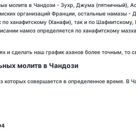
х молитв в Чандози - Зухр, Джума (пятничный), А
мских организаций Франции, остальные намазы - Д
 по ханафитскому (Ханафи), так и по Шафиитскому,
писании намоз определяется по ханафитскому мазх
ях и сделать наш график азанов более точным, то с
ьных молитв в Чандози
из которых совершается в определенное время. В Ч
04