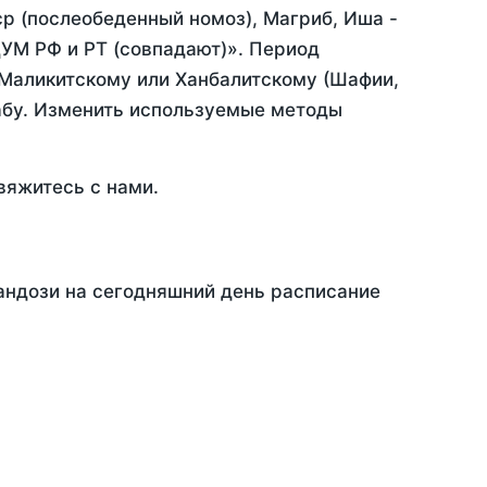
ср (послеобеденный номоз), Магриб, Иша -
УМ РФ и РТ (совпадают)». Период
 Маликитскому или Ханбалитскому (Шафии,
абу. Изменить используемые методы
вяжитесь с нами.
андози на сегодняшний день расписание