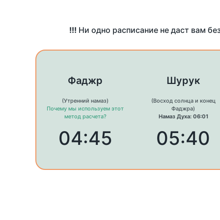
!!!
Ни одно расписание не даст вам бе
Фаджр
Шурук
(Утренний намаз)
(Восход солнца и конец
Почему мы используем этот
Фаджра)
метод расчета?
Намаз Духа: 06:01
04:45
05:40