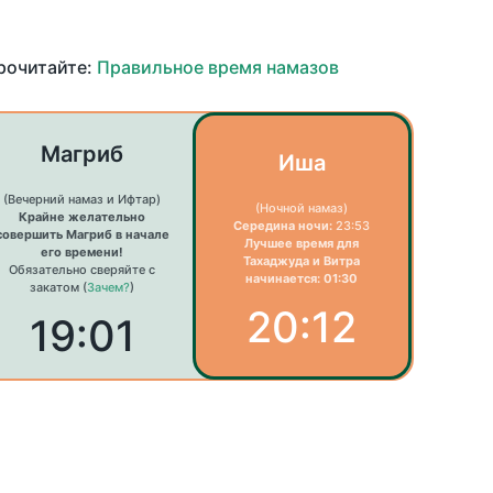
прочитайте:
Правильное время намазов
Магриб
Иша
(Вечерний намаз и Ифтар)
(Ночной намаз)
Крайне желательно
Середина ночи:
23:53
совершить Магриб в начале
Лучшее время для
его времени!
Тахаджуда и Витра
Обязательно сверяйте с
начинается: 01:30
закатом (
Зачем?
)
20:12
19:01