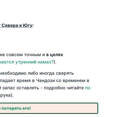
т Севера к Югу
:
 не совсем точным и
в целях
нается утренний намаз?
).
необходимо либо иногда сверять
впадает время в Чандози со временем в
й запас оставлять - подробно читайте
по
рука).
 потерять его!