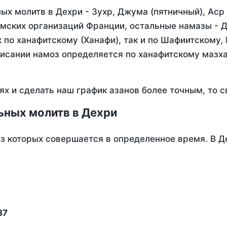
х молитв в Дехри - Зухр, Джума (пятничный), Аср
мских организаций Франции, остальные намазы - Д
 по ханафитскому (Ханафи), так и по Шафиитскому,
писании намоз определяется по ханафитскому мазх
ях и сделать наш график азанов более точным, то с
ьных молитв в Дехри
из которых совершается в определенное время. В Д
37