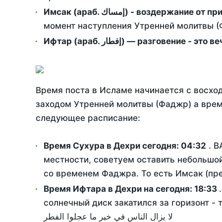
Имсак (араб. إمساك) - возд
момент наступления Утренней молитвы (Ф
Ифтар (араб. إفطار) — разговение
Время поста в Исламе начинается с восход
заходом Утренней молитвы (Фаджр) а врем
следующее расписание:
Время Сухура в Дехри сегодня:
04:32
. В
местности, советуем оставить небольшой
со временем Фаджра. То есть Имсак (пре
Время Ифтара в Дехри на сегодня:
18:33
солнечный диск закатился за горизонт - 
لا يزال الناس في خير ما عجلوا الفطر