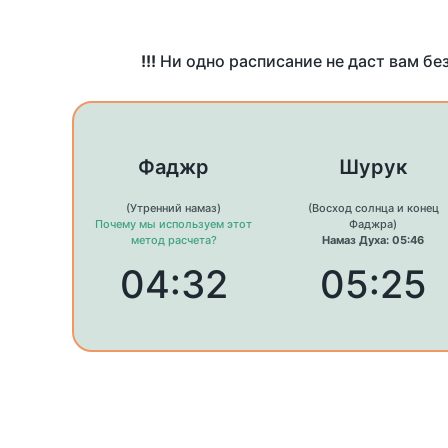
!!!
Ни одно расписание не даст вам бе
Фаджр
Шурук
(Утренний намаз)
(Восход солнца и конец
Почему мы используем этот
Фаджра)
метод расчета?
Намаз Духа: 05:46
04:32
05:25