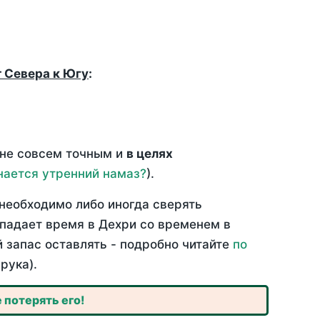
т Севера к Югу
:
 не совсем точным и
в целях
нается утренний намаз?
).
необходимо либо иногда сверять
впадает время в Дехри со временем в
й запас оставлять - подробно читайте
по
рука).
 потерять его!