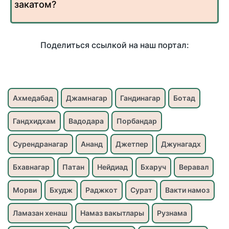
закатом?
Поделиться ссылкой на наш портал:
Ахмедабад
Джамнагар
Гандинагар
Ботад
Гандхидхам
Вадодара
Порбандар
Сурендранагар
Ананд
Джетпер
Джунагадх
Бхавнагар
Патан
Нейдиад
Бхаруч
Веравал
Морви
Бхудж
Раджкот
Сурат
Вакти намоз
Ламазан хенаш
Намаз вакытлары
Рузнама