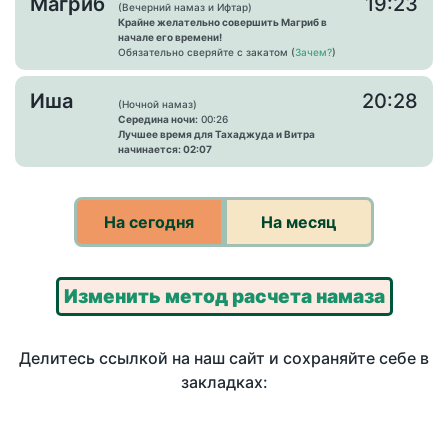
Магриб
19:23
(Вечерний намаз и Ифтар)
Крайне желательно совершить Магриб в
начале его времени!
Обязательно сверяйте с закатом (
Зачем?
)
Иша
20:28
(Ночной намаз)
Середина ночи:
00:26
Лучшее время для Тахаджуда и Витра
начинается: 02:07
На сегодня
На месяц
Изменить метод расчета намаза
Делитесь ссылкой на наш сайт и сохраняйте себе в
закладках: