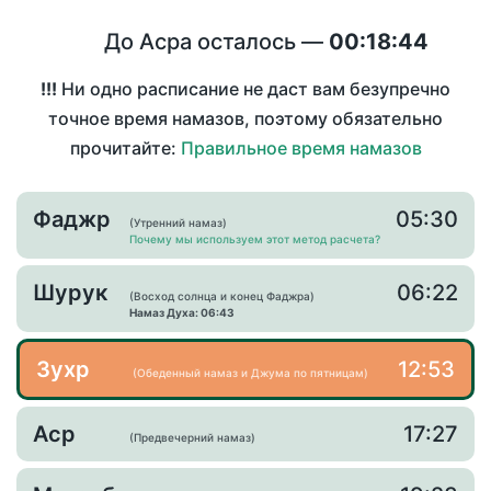
До Асра осталось —
00:18:44
!!!
Ни одно расписание не даст вам безупречно
точное время намазов, поэтому обязательно
прочитайте:
Правильное время намазов
Фаджр
05:30
(Утренний намаз)
Почему мы используем этот метод расчета?
Шурук
06:22
(Восход солнца и конец Фаджра)
Намаз Духа: 06:43
Зухр
12:53
(Обеденный намаз и Джума по пятницам)
Аср
17:27
(Предвечерний намаз)