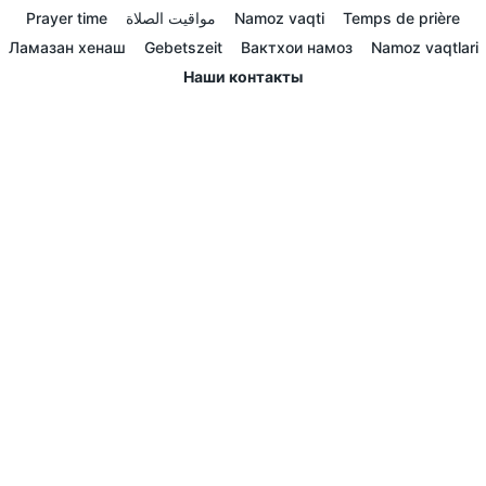
Prayer time
مواقيت الصلاة
Namoz vaqti
Temps de prière
Ламазан хенаш
Gebetszeit
Вактхои намоз
Namoz vaqtlari
Наши контакты