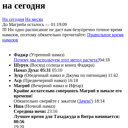
на сегодня
На сегодня
На месяц
До Магриба осталось —
01:19:09
!!!
Ни одно расписание не даст вам безупречно точное время
намазов, поэтому обязательно прочитайте:
Правильное время
намазов
Фаджр
(Утренний намаз)
Почему мы используем этот метод расчета?
04:18
Шурук
(Восход солнца и конец Фаджра)
Намаз Духа: 05:31
05:10
Зухр
(Обеденный намаз и Джума по пятницам)
11:42
Аср
(Предвечерний намаз)
16:18
Магриб
(Вечерний намаз и Ифтар)
Крайне желательно совершить Магриб в начале его
времени!
Обязательно сверяйте с закатом (
Зачем?
)
18:14
Иша
(Ночной намаз)
Середина ночи:
23:16
Лучшее время для Тахаджуда и Витра начинается:
00:56
19:20