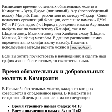
Расписание времени остальных обязательных молитв в
Камархати - Зухр, Джума (пятничный), Аср (послеобеденный
номоз), Магриб, Иша - рассчитано по методу «Фаджр - Союз
исламских организаций Франции, остальные намазы - ДУМ
РФ и РТ (совпадают)». Период проведения намаза Аср можно
выбрать как по ханафитскому (Ханафи), так и по
Шафиитскому, Маликитскому или Ханбалитскому (Шафии,
Малики, Ханбали) мазхабам. В данном расписании намоз
определяется по ханафитскому мазхабу. Изменить
используемые методы расчета можно в
.
настройках
Если вы хотите поучаствовать в наблюдениях и сделать наш
график азанов более точным, то свяжитесь с нами.
Время обязательных и добровольных
молитв в Камархати
В Исламе 5 обязательных молитв, каждая из которых
совершается в определенное время. В Камархати на
сегодняшний день расписание намазов следующее:
Время утреннего намаза Фаджр:
04:18
Время полуденного намаза Зухр:
11:42