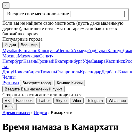
×
Введите свое местоположение
Если вы не найдете свою местность (пусть даже маленькую
деревню), напишите нам - мы постараемся добавить ее в
ближайшее время.
Популярные города
Индия
Весь мир
Мумбаи
Бангалор
Калькутта
Ченнай
Ахмедабад
Сурат
Канпур
Джа
Москва
Махачкала
Санкт-
Петербург
Казань
Грозный
Екатеринбург
Уфа
Самара
Каспийск
Рос
на-
Дону
Новосибирск
Тюмень
Ставрополь
Краснодар
Дербент
Балаш
Челны
Рузнама
Выберите город
Компас Киблы
Введите Ваш населенный пункт
Сохранить расписание или поделиться:
VK
Facebook
Twitter
Skype
Viber
Telegram
Whatsapp
Email
Время намаза
›
Индия
› Камархати
Время намаза в Камархати