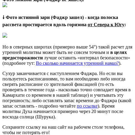
🠗 Фото истинной зари (Фаджр зашел) - когда полоска
рассвета простирается вдоль горизона
от Севера к Югу
:
Но в северных широтах (примерно выше 54°) такой расчет для
утренней молитвы может быть не совсем точным и
в целях
предосторожности
лучше оставить «интервал безопасности»
(подробнее тут:
Во сколько начинается утренний намаз?
).
Сухур заканчивается с наступлением Фаджра. Но если вы
пользуетесь расписаниями, то вам необходимо либо иногда
сверять расписание со зрительной фиксацией (то есть
проверять в течение года - насколько точно совпадает время в
Камархати со временем в нашей таблице) и учитывать эту
погрешность; либо оставлять запас времени до Фаджра (какой
запас оставлять - подробно читайте
по ссылке
). Время
молитвы Духа начинается примерно через 20 минут после
восхода солнца (Шурука).
Сохраните ссылку на наш сайт на рабочем столе телефона,
чтобы не потерять его!