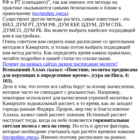
РФ и РТ (совпадают)", так как именно эти методы на
практике оказываются самыми безопасными и ближе к
правильному (
подробно здесь
).
Существуют другие методы расчета, самые известные - это
ВИЛ, ДУМ РТ, ДУМ РФ, ДУМ КБР, ЦДУМ, ДУМ СПБ,
ДУМСО, ДУМ РБ. Вы можете выбрать наиболее подходящий
вам в настройках.
Очень советуем вам сверить наше расписание со зрительным
методом в Камархати, и только потом выбрать подходящий
вам метод расчета. Как определять время намаза правильно,
читайте подробно в нашей статье по ссылке выше.
Почему на разных сайтах разное расписание молитв?
Всевышний Аллах сказал: «Поистине, молитва предписана
для верующих в
определенное
время». (сура ан-Ниса, 4:
103).
Дело в том, что почти все сайты берут за основу вычисления,
которые часто не совпадают с реальностью. Например,
некоторые используют для вычисления утренней молитвы в
Камархати зодиакальный рассвет, в то время, как он заходит
гораздо раньше Фаджра. Пророк, мир ему и благословение
Аллаха, назвал такой рассвет ложным. Истинный рассвет
наступает тогда, когда на небе появляется
горизонтальная
светлая полоса с юга на север
. Но есть и другие факторы,
которые необходимо учитывать при расчёте времени намазов
(
подробно здесь
). Именно поэтому расписание на разных