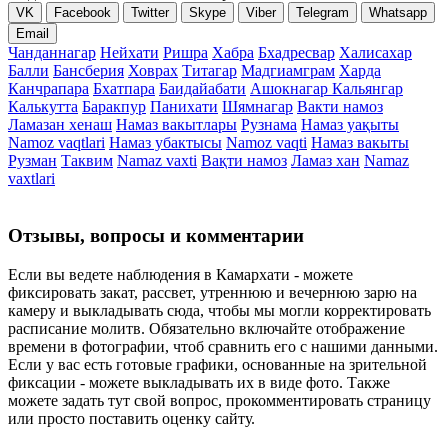
VK
Facebook
Twitter
Skype
Viber
Telegram
Whatsapp
Email
Чанданнагар
Нейхати
Ришра
Хабра
Бхадресвар
Халисахар
Балли
Бансберия
Ховрах
Титагар
Мадгиамграм
Харда
Канчрапара
Бхатпара
Баидайабати
Ашокнагар Кальянгар
Калькутта
Баракпур
Панихати
Шямнагар
Вакти намоз
Ламазан хенаш
Намаз вакытлары
Рузнама
Намаз уақыты
Namoz vaqtlari
Намаз убактысы
Namoz vaqti
Намаз вакыты
Рузман
Таквим
Namaz vaxti
Вақти намоз
Ламаз хан
Namaz
vaxtlari
Отзывы, вопросы и комментарии
Если вы ведете наблюдения в Камархати - можете
фиксировать закат, рассвет, утреннюю и вечернюю зарю на
камеру и выкладывать сюда, чтобы мы могли корректировать
расписание молитв. Обязательно включайте отображение
времени в фотографии, чтоб сравнить его с нашими данными.
Если у вас есть готовые графики, основанные на зрительной
фиксации - можете выкладывать их в виде фото. Также
можете задать тут свой вопрос, прокомментировать страницу
или просто поставить оценку сайту.