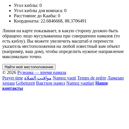
Угол киблы:
0
Угол киблы для компаса:
0
Расстояние до Каабы:
0
Координаты:
22.6846668
,
88.3706491
Линия на карте показывает, в какую сторону должно быть
обращено лицо мусульманина при совершении намазов (то
есть киблу). Вы можете увеличить масштаб и перенести
указатель местоположения на любой известный вам объект
(например, ваш дом), чтобы определить нужное направление
максимально точно.
Найти моё местоположение
© 2026
Рузнама — время намаза
Prayer time
مواقيت الصلاة
Namoz vaqti
Temps de prière
Ламазан
хенаш
Gebetszeit
Вактхои намоз
Namoz vaqtlari
Наши
контакты