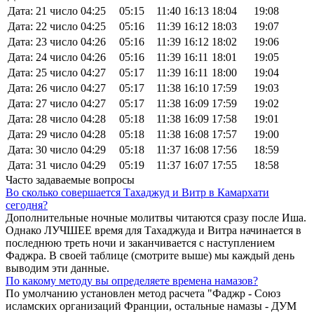
Дата: 21 число
04:25
05:15
11:40
16:13
18:04
19:08
Дата: 22 число
04:25
05:16
11:39
16:12
18:03
19:07
Дата: 23 число
04:26
05:16
11:39
16:12
18:02
19:06
Дата: 24 число
04:26
05:16
11:39
16:11
18:01
19:05
Дата: 25 число
04:27
05:17
11:39
16:11
18:00
19:04
Дата: 26 число
04:27
05:17
11:38
16:10
17:59
19:03
Дата: 27 число
04:27
05:17
11:38
16:09
17:59
19:02
Дата: 28 число
04:28
05:18
11:38
16:09
17:58
19:01
Дата: 29 число
04:28
05:18
11:38
16:08
17:57
19:00
Дата: 30 число
04:29
05:18
11:37
16:08
17:56
18:59
Дата: 31 число
04:29
05:19
11:37
16:07
17:55
18:58
Часто задаваемые вопросы
Во сколько совершается Тахаджуд и Витр в Камархати
сегодня?
Дополнительные ночные молитвы читаются сразу после Иша.
Однако ЛУЧШЕЕ время для Тахаджуда и Витра начинается в
последнюю треть ночи и заканчивается с наступлением
Фаджра. В своей таблице (смотрите выше) мы каждый день
выводим эти данные.
По какому методу вы определяете времена намазов?
По умолчанию установлен метод расчета "Фаджр - Союз
исламских организаций Франции, остальные намазы - ДУМ