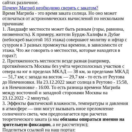
сайтах различное.
Почему Магриб необходимо сверять с закатом?
Время Магриба - это время заката солнца. Но оно может
отличаться от астрономических вычислений по нескольким
причинам:
1. Ландшафт местности может быть разным (горы, равнина,
низменность). К примеру, жители Бурдж-Халифы в Дубае
(небоскреб высотой 163 этажа) совершают молитву и ифтар с
сухуром в 3 разных промежутка времени, в зависимости от
этажа. Что же говорить о местностях, которые находятся в
горах?;
2. Протяженность местности везде разная (например,
протяжённость Москвы без учёта чересполосных участков с
севера на юг в пределах МКАД — 38 км, за пределами МКАД
— 51,7 км; с запада на восток — 29,7 км - то есть от Реутова
до Немчиновки. На 23.12.2022 закат солнца в Реутово - 15:58,
а в Немчиновке - 16:00. То есть разница времени Магриба
между восточной и западной сторонами Москвы на
23.12.2022 - 2 минуты).
3. Эффекты фактической влажности, температуры и давления
в атмосфере — они могут вызывать иное преломление
солнечного света, чем предполагается при расчетах
теоретического заката (а мы
обязаны опираться именно на
зрительную фиксацию
, а не рассчетную);
Поделиться ссылкой на наш портал: