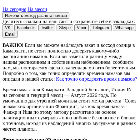
На сегодня
На месяц
Изменить метод расчета намаза
Делитесь ссылкой на наш сайт и сохраняйте себе в закладках:
VK
Facebook
Twitter
Skype
Viber
Telegram
Whatsapp
Email
ВАЖНО!
Если вы можете наблюдать закат и восход солнца в
Камархати, не стоит полностью доверять какому-либо
расписанию намазов. Если вы заметили разницу между
нашим расписанием и собственным наблюдением, сообщите
нам, мы постараемся сделать календарь молитв более точным.
Подробно о том, как точно определять времена намазов мы
описали в нашей статье:
Как точно определять время намазов?
Время намаза для Камархати, Западной Бенгалии, Индия
IN
на
сегодня
и текущий месяц —
Август 2026 года
. По
умолчанию для утренней молитвы стоит метод расчета "Союз
исламских организаций Франции", так как время намаза
Фаджр и Иша по этому методу рассчитано на основе
навигационных сумерков - оно наиболее безопасное и близко
к точному, исходя из наблюдений многих мусульман в разных
частях планеты.
Фото ложной зари (Фаджр не зашел):