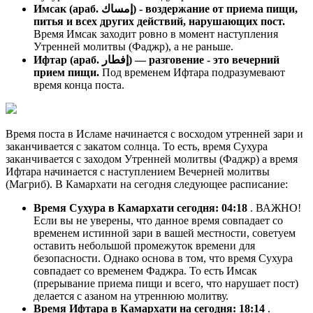
Имсак (араб. إمساك) - воздержание от приема пищи,
питья и всех других действий, нарушающих пост.
Время Имсак заходит ровно в момент наступления
Утренней молитвы (Фаджр), а не раньше.
Ифтар (араб. إفطار) — разговение - это вечерний
прием пищи.
Под временем Ифтара подразумевают
время конца поста.
Время поста в Исламе начинается с восходом утренней зари и
заканчивается с закатом солнца. То есть, время Сухура
заканчивается с заходом Утренней молитвы (Фаджр) а время
Ифтара начинается с наступлением Вечерней молитвы
(Магриб). В Камархати на сегодня следующее расписание:
Время Сухура в Камархати сегодня:
04:18
. ВАЖНО!
Если вы не уверены, что данное время совпадает со
временем истинной зари в вашей местности, советуем
оставить небольшой промежуток времени для
безопасности. Однако основа в том, что время Сухура
совпадает со временем Фаджра. То есть Имсак
(прерывание приема пищи и всего, что нарушает пост)
делается с азаном на утреннюю молитву.
Время Ифтара в Камархати на сегодня:
18:14
.