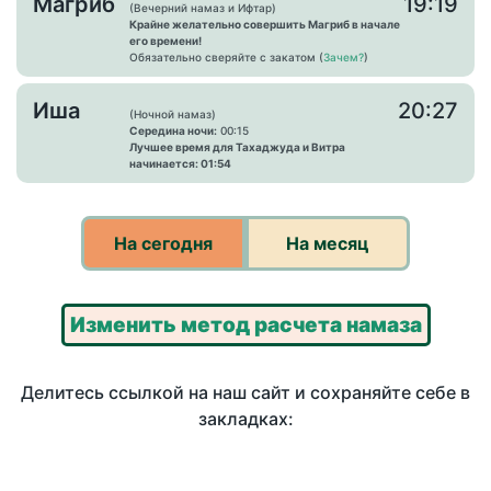
Магриб
19:19
(Вечерний намаз и Ифтар)
Крайне желательно совершить Магриб в начале
его времени!
Обязательно сверяйте с закатом (
Зачем?
)
Иша
20:27
(Ночной намаз)
Середина ночи:
00:15
Лучшее время для Тахаджуда и Витра
начинается: 01:54
На сегодня
На месяц
Изменить метод расчета намаза
Делитесь ссылкой на наш сайт и сохраняйте себе в
закладках: