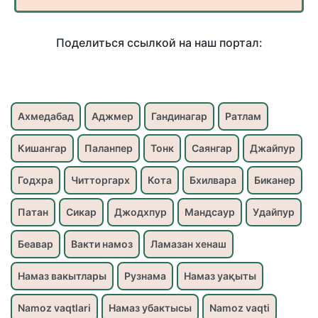
Поделиться ссылкой на наш портал:
Ахмедабад
Аджмер
Гандинагар
Ратлам
Кишангар
Паланпер
Тонк
Саянгар
Джайпур
Годхра
Читторгарх
Кота
Бхилвара
Биканер
Патан
Сикар
Джодхпур
Мандсаур
Удайпур
Беавар
Вакти намоз
Ламазан хенаш
Намаз вакытлары
Рузнама
Намаз уақыты
Namoz vaqtlari
Намаз убактысы
Namoz vaqti