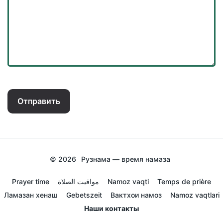
Отправить
© 2026
Рузнама — время намаза
Prayer time
مواقيت الصلاة
Namoz vaqti
Temps de prière
Ламазан хенаш
Gebetszeit
Вактхои намоз
Namoz vaqtlari
Наши контакты