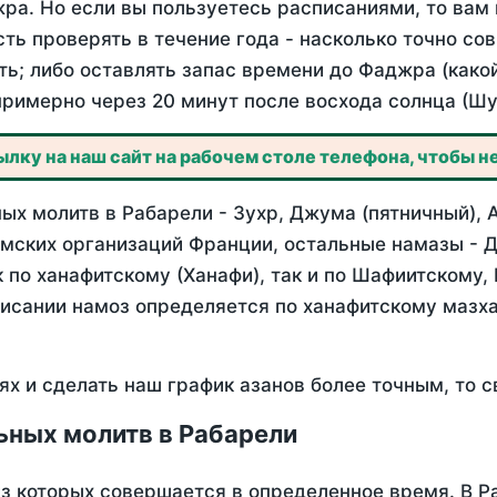
ра. Но если вы пользуетесь расписаниями, то вам 
сть проверять в течение года - насколько точно с
ть; либо оставлять запас времени до Фаджра (како
примерно через 20 минут после восхода солнца (Шу
лку на наш сайт на рабочем столе телефона, чтобы не
х молитв в Рабарели - Зухр, Джума (пятничный), 
мских организаций Франции, остальные намазы - Д
 по ханафитскому (Ханафи), так и по Шафиитскому,
писании намоз определяется по ханафитскому мазх
ях и сделать наш график азанов более точным, то с
ьных молитв в Рабарели
из которых совершается в определенное время. В 