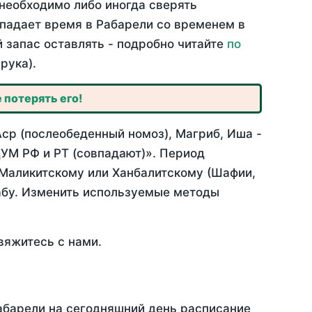
необходимо либо иногда сверять
овпадает время в Рабарели со временем в
й запас оставлять - подробно читайте
по
рука).
 потерять его!
Аср (послеобеденный номоз), Магриб, Иша -
УМ РФ и РТ (совпадают)». Период
 Маликитскому или Ханбалитскому (Шафии,
абу. Изменить используемые методы
вяжитесь с нами.
Рабарели на сегодняшний день расписание