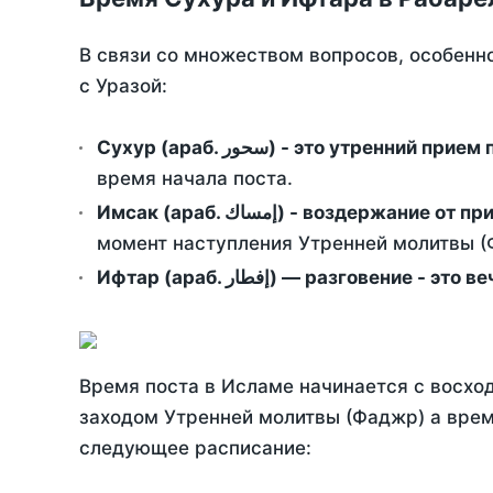
В связи со множеством вопросов, особенн
с Уразой:
Сухур (араб. سحور) - это утренний при
время начала поста.
Имсак (араб. إمساك) - возд
момент наступления Утренней молитвы (Ф
Ифтар (араб. إفطار) — разговение
Время поста в Исламе начинается с восход
заходом Утренней молитвы (Фаджр) а врем
следующее расписание: