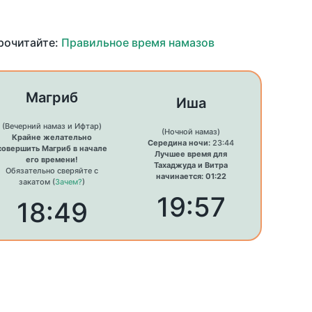
прочитайте:
Правильное время намазов
Магриб
Иша
(Вечерний намаз и Ифтар)
(Ночной намаз)
Крайне желательно
Середина ночи:
23:44
совершить Магриб в начале
Лучшее время для
его времени!
Тахаджуда и Витра
Обязательно сверяйте с
начинается: 01:22
закатом (
Зачем?
)
19:57
18:49