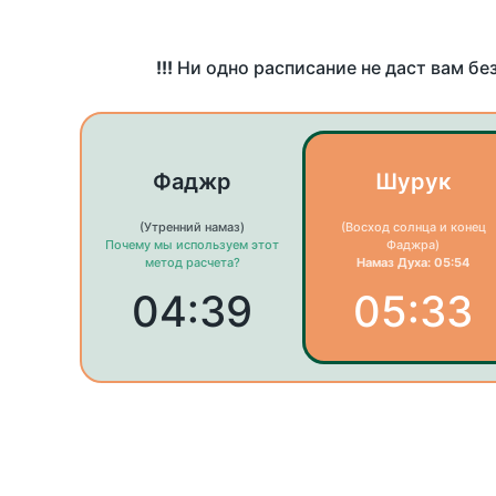
!!!
Ни одно расписание не даст вам бе
Фаджр
Шурук
(Утренний намаз)
(Восход солнца и конец
Почему мы используем этот
Фаджра)
метод расчета?
Намаз Духа: 05:54
04:39
05:33