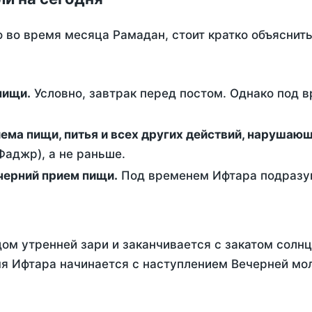
о во время месяца Рамадан, стоит кратко объясни
ем пищи.
Условно, завтрак перед постом. Однако под 
ержание от приема пищи, питья и всех других действий, наруша
аджр), а не раньше.
 - это вечерний прием пищи.
Под временем Ифтара подразум
ом утренней зари и заканчивается с закатом солнц
я Ифтара начинается с наступлением Вечерней мол