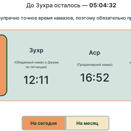
До Зухра осталось —
05:04:32
зупречно точное время намазов, поэтому обязательно 
Зухр
Аср
(Обеденный намаз и Джума
(Предвечерний намаз)
по пятницам)
16:52
12:11
На сегодня
На месяц