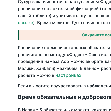
Сухур заканчивается с наступлением Фадж
расписание со зрительной фиксацией (то е
нашей таблице) и учитывать эту погрешнос
ссылке
). Время молитвы Духа начинается 
Сохраните ссы
Расписание времени остальных обязательны
рассчитано по методу «Фаджр - Союз исла
проведения намаза Аср можно выбрать как
Малики, Ханбали) мазхабам. В данном рас
настройках
расчета можно в
.
Если вы хотите поучаствовать в наблюдени
Время обязательных и добровол
В Исламе 5 обязательных молитв, каждая 