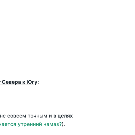
т Севера к Югу
:
 не совсем точным и
в целях
нается утренний намаз?
).