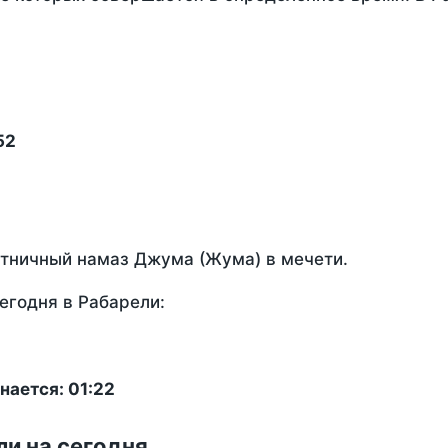
52
ятничный намаз Джума (Жума) в мечети.
егодня в Рабарели:
нается: 01:22
ли на сегодня