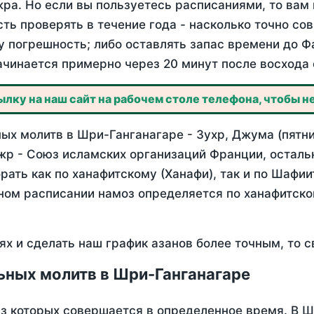
ра. Но если вы пользуетесь расписаниями, то вам 
сть проверять в течение года - насколько точно с
у погрешность; либо оставлять запас времени до Ф
ачинается примерно через 20 минут после восхода 
лку на наш сайт на рабочем столе телефона, чтобы не
ых молитв в Шри-Ганганагаре - Зухр, Джума (пятни
жр - Союз исламских организаций Франции, осталь
ать как по ханафитскому (Ханафи), так и по Шафи
нном расписании намоз определяется по ханафитск
ях и сделать наш график азанов более точным, то с
ьных молитв в Шри-Ганганагаре
из которых совершается в определенное время. В 