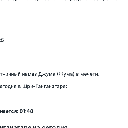
25
ятничный намаз Джума (Жума) в мечети.
егодня в Шри-Ганганагаре:
нается: 01:48
нганагаре на сегодня