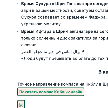
Время Сухура в Шри-Ганганагаре сегодн
зари в вашей местности, советуем остав
Сухура совпадает со временем Фаджра. Т
утреннюю молитву.
Время Ифтара в Шри-Ганганагаре на сег
только солнечный диск закатился за гори
сказал:
لا يزال الناس في خير ما عجلوا الفطر
«Люди будут пребывать во благе до тех 
В к
Точное направление компаса на Киблу в Шр
Показать компас Киблы онлайн