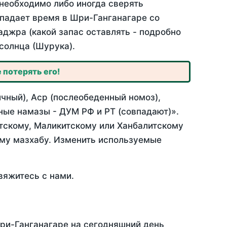
необходимо либо иногда сверять
овпадает время в Шри-Ганганагаре со
аджра (какой запас оставлять - подробно
солнца (Шурука).
 потерять его!
чный), Аср (послеобеденный номоз),
ные намазы - ДУМ РФ и РТ (совпадают)».
итскому, Маликитскому или Ханбалитскому
ому мазхабу. Изменить используемые
вяжитесь с нами.
Шри-Ганганагаре на сегодняшний день