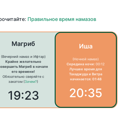
прочитайте:
Правильное время намазов
Магриб
Иша
(Вечерний намаз и Ифтар)
(Ночной намаз)
Крайне желательно
Середина ночи:
00:12
совершить Магриб в начале
Лучшее время для
его времени!
Тахаджуда и Витра
Обязательно сверяйте с
начинается: 01:48
закатом (
Зачем?
)
20:35
19:23