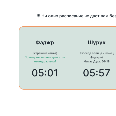
!!!
Ни одно расписание не даст вам бе
Фаджр
Шурук
(Утренний намаз)
(Восход солнца и конец
Почему мы используем этот
Фаджра)
метод расчета?
Намаз Духа: 06:18
05:01
05:57