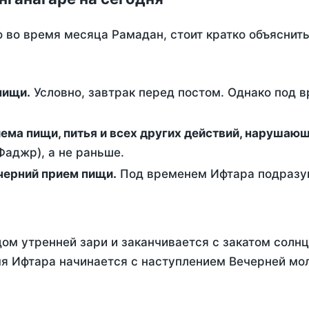
о во время месяца Рамадан, стоит кратко объясни
ем пищи.
Условно, завтрак перед постом. Однако под 
ержание от приема пищи, питья и всех других действий, наруша
аджр), а не раньше.
 - это вечерний прием пищи.
Под временем Ифтара подразум
ом утренней зари и заканчивается с закатом солнц
я Ифтара начинается с наступлением Вечерней мол