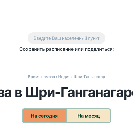
Введите Ваш населенный пункт
Сохранить расписание или поделиться:
Время намаза
›
Индия
› Шри-Ганганагар
а в Шри-Ганганагар
На сегодня
На месяц