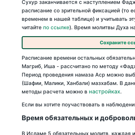
Сухур заканчивается с наступлением Фадж
расписание со зрительной фиксацией (то е
временем в нашей таблице) и учитывать эт
читайте
по ссылке
). Время молитвы Духа н
Сохраните ссы
Расписание времени остальных обязательн
Магриб, Иша - рассчитано по методу «Фад
Период проведения намаза Аср можно выбр
(Шафии, Малики, Ханбали) мазхабам. В да
настройках
методы расчета можно в
.
Если вы хотите поучаствовать в наблюдени
Время обязательных и добровол
В Исламе 5 обязательных молитв, каждая 