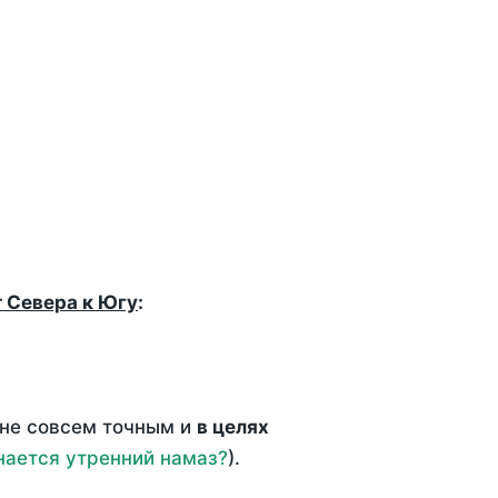
т Севера к Югу
:
 не совсем точным и
в целях
нается утренний намаз?
).