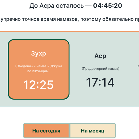
До Асра осталось —
04:45:19
зупречно точное время намазов, поэтому обязательно 
Зухр
Аср
(Обеденный намаз и Джума
(Предвечерний намаз)
по пятницам)
17:14
12:25
На сегодня
На месяц