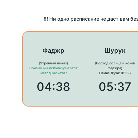
!!!
Ни одно расписание не даст вам бе
Фаджр
Шурук
(Утренний намаз)
(Восход солнца и конец
Почему мы используем этот
Фаджра)
метод расчета?
Намаз Духа: 05:58
04:38
05:37