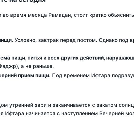
о во время месяца Рамадан, стоит кратко объясни
ем пищи.
Условно, завтрак перед постом. Однако под 
ержание от приема пищи, питья и всех других действий, наруша
аджр), а не раньше.
 - это вечерний прием пищи.
Под временем Ифтара подразум
ом утренней зари и заканчивается с закатом солнц
я Ифтара начинается с наступлением Вечерней мол