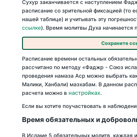
Сухур заканчивается с наступлением Фадж
расписание со зрительной фиксацией (то е
нашей таблице) и учитывать эту погрешнос
ссылке
). Время молитвы Духа начинается 
Сохраните ссы
Расписание времени остальных обязательны
рассчитано по методу «Фаджр - Союз исла
проведения намаза Аср можно выбрать как
Малики, Ханбали) мазхабам. В данном рас
настройках
расчета можно в
.
Если вы хотите поучаствовать в наблюдени
Время обязательных и добровол
В Исламе 5 обязательных молитв, каждая 