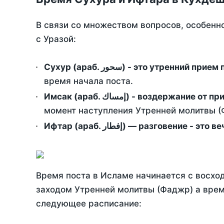
В связи со множеством вопросов, особенн
с Уразой:
Сухур (араб. سحور) - это утренний при
время начала поста.
Имсак (араб. إمساك) - возд
момент наступления Утренней молитвы (Ф
Ифтар (араб. إفطار) — разговение
Время поста в Исламе начинается с восход
заходом Утренней молитвы (Фаджр) а врем
следующее расписание: