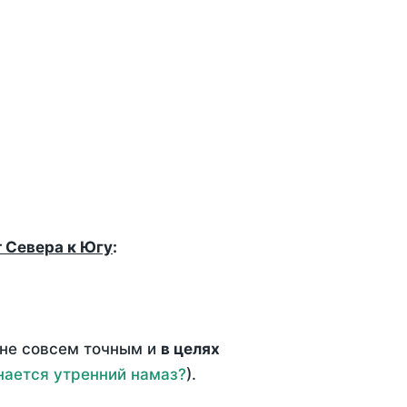
т Севера к Югу
:
 не совсем точным и
в целях
нается утренний намаз?
).