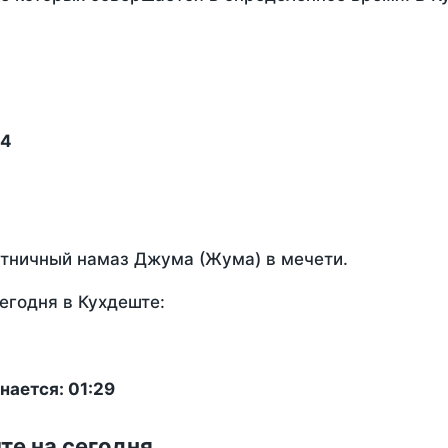
14
ятничный намаз Джума (Жума) в мечети.
егодня в Кухдеште:
нается: 01:29
те на сегодня