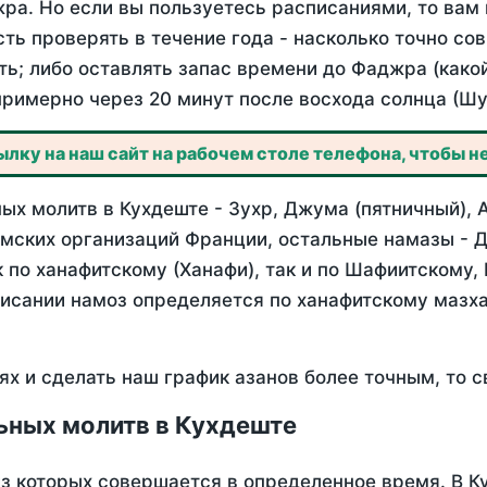
ра. Но если вы пользуетесь расписаниями, то вам 
сть проверять в течение года - насколько точно с
ть; либо оставлять запас времени до Фаджра (како
примерно через 20 минут после восхода солнца (Шу
лку на наш сайт на рабочем столе телефона, чтобы не
х молитв в Кухдеште - Зухр, Джума (пятничный), 
мских организаций Франции, остальные намазы - Д
 по ханафитскому (Ханафи), так и по Шафиитскому,
писании намоз определяется по ханафитскому мазх
ях и сделать наш график азанов более точным, то с
ьных молитв в Кухдеште
из которых совершается в определенное время. В 