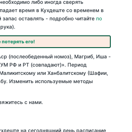
необходимо либо иногда сверять
овпадает время в Кухдеште со временем в
й запас оставлять - подробно читайте
по
рука).
 потерять его!
Аср (послеобеденный номоз), Магриб, Иша -
УМ РФ и РТ (совпадают)». Период
 Маликитскому или Ханбалитскому (Шафии,
абу. Изменить используемые методы
вяжитесь с нами.
Кухдеште на сегодняшний день расписание