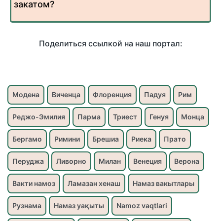
закатом?
Поделиться ссылкой на наш портал:
Модена
Виченца
Флоренция
Падуя
Рим
Реджо-Эмилия
Парма
Триест
Генуя
Монца
Бергамо
Римини
Брешиа
Риека
Прато
Перуджа
Ливорно
Милан
Венеция
Верона
Вакти намоз
Ламазан хенаш
Намаз вакытлары
Рузнама
Намаз уақыты
Namoz vaqtlari