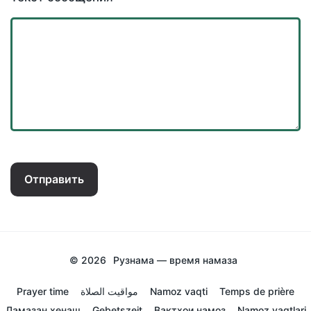
Отправить
© 2026
Рузнама — время намаза
Prayer time
مواقيت الصلاة
Namoz vaqti
Temps de prière
Ламазан хенаш
Gebetszeit
Вактхои намоз
Namoz vaqtlari