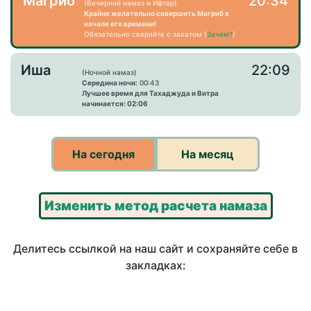
Магриб
20:34
(Вечерний намаз и Ифтар)
Крайне желательно совершить Магриб в
начале его времени!
Обязательно сверяйте с закатом (
Зачем?
)
Иша
22:09
(Ночной намаз)
Середина ночи:
00:43
Лучшее время для Тахаджуда и Витра
начинается: 02:06
На сегодня
На месяц
Изменить метод расчета намаза
Делитесь ссылкой на наш сайт и сохраняйте себе в
закладках: