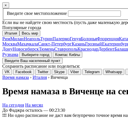
×
Введите свое местоположение
Если вы не найдете свою местность (пусть даже маленькую дер
Популярные города
Италия
Весь мир
Рим
Милан
Неаполь
Турин
Палермо
Генуя
Болонья
Флоренция
Кат
Москва
Махачкала
Санкт-Петербург
Казань
Грозный
Екатеринбур
Дону
Новосибирск
Тюмень
Ставрополь
Краснодар
Дербент
Балаш
Рузнама
Выберите город
Компас Киблы
Введите Ваш населенный пункт
Сохранить расписание или поделиться:
VK
Facebook
Twitter
Skype
Viber
Telegram
Whatsapp
Время намаза
›
Италия
› Виченца
Время намаза в Виченце на се
На сегодня
На месяц
До Фаджра осталось —
00:23:30
!!!
Ни одно расписание не даст вам безупречно точное время на