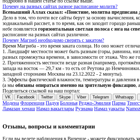
подробно в нашей статье по ссылке выше.
Почему на разных сайтах разное расписание молитв?
Всевышний Аллах сказал: «Поистине, молитва предписана
Дело в том, что почти все сайты берут за основу вычисления,
зодиакальный рассвет, в то время, как он заходит гораздо ран
небе появляется
горизонтальная светлая полоса с юга на сев
расписание на разных сайтах различное.
Почему Магриб необходимо сверять с закатом?
Время Магриба - это время заката солнца. Но оно может отли
1. Ландшафт местности может быть разным (горы, равнина, низ
разных промежутка времени, в зависимости от этажа. Что же го
2. Протяженность местности везде разная (например, протяжё
запада на восток — 29,7 км - то есть от Реутова до Немчиновки
западной сторонами Москвы на 23.12.2022 - 2 минуты).
3. Эффекты фактической влажности, температуры и давления в 
(а мы
обязаны опираться именно на зрительную фиксацию
, 
Поделиться ссылкой на наш портал:
VK
Facebook
Twitter
Skype
Viber
Telegram
Whatsapp
Модена
Флоренция
Падуя
Болонья
Реджо-Эмилия
Парма
Триес
Ламазан хенаш
Намаз вакытлары
Рузнама
Намаз уақыты
Namoz 
Отзывы, вопросы и комментарии
Если вы ведете наблюдения в Виченце - можете фиксировать за