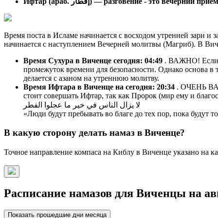
Ифтар (араб. إفطار) — разговение - это вечерний п
Время поста в Исламе начинается с восходом утренней зари и з
начинается с наступлением Вечерней молитвы (Магриб). В Вич
Время Сухура в Виченце сегодня:
04:49
. ВАЖНО! Если в
промежуток времени для безопасности. Однако основа в т
делается с азаном на утреннюю молитву.
Время Ифтара в Виченце на сегодня:
20:34
. ОЧЕНЬ ВАЖ
стоит совершать Ифтар, так как Пророк (мир ему и благос
لا يزال الناس في خير ما عجلوا الفطر
«Люди будут пребывать во благе до тех пор, пока будут 
В какую сторону делать намаз в Виченце?
Точное направление компаса на Киблу в Виченце указано на ка
Расписание намазов для Виченцы на авг
Показать прошедшие дни месяца