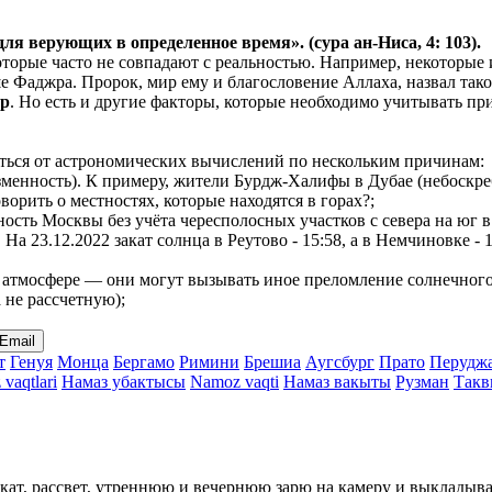
 для верующих в
определенное
время». (сура ан-Ниса, 4: 103).
 которые часто не совпадают с реальностью. Например, некотор
ьше Фаджра. Пророк, мир ему и благословение Аллаха, назвал так
ер
. Но есть и другие факторы, которые необходимо учитывать при
чаться от астрономических вычислений по нескольким причинам:
менность). К примеру, жители Бурдж-Халифы в Дубае (небоскреб
ворить о местностях, которые находятся в горах?;
нность Москвы без учёта чересполосных участков с севера на ю
. На 23.12.2022 закат солнца в Реутово - 15:58, а в Немчиновке 
атмосфере — они могут вызывать иное преломление солнечного с
а не рассчетную);
Email
т
Генуя
Монца
Бергамо
Римини
Брешиа
Аугсбург
Прато
Перудж
vaqtlari
Намаз убактысы
Namoz vaqti
Намаз вакыты
Рузман
Такв
кат, рассвет, утреннюю и вечернюю зарю на камеру и выкладыва