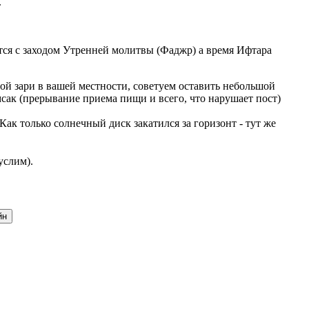
.
ается с заходом Утренней молитвы (Фаджр) а время Ифтара
ой зари в вашей местности, советуем оставить небольшой
мсак (прерывание приема пищи и всего, что нарушает пост)
ак только солнечный диск закатился за горизонт - тут же
услим).
йн