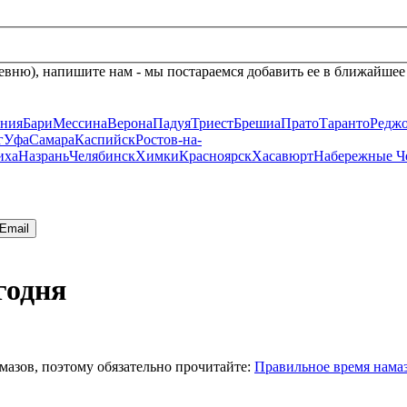
евню), напишите нам - мы постараемся добавить ее в ближайшее
ания
Бари
Мессина
Верона
Падуя
Триест
Брешиа
Прато
Таранто
Реджо
г
Уфа
Самара
Каспийск
Ростов-на-
иха
Назрань
Челябинск
Химки
Красноярск
Хасавюрт
Набережные Ч
Email
годня
мазов, поэтому обязательно прочитайте:
Правильное время нама