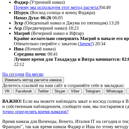
Фаджр
(Утренний намаз)
Почему мы используем этот метод расчета?
04:49
Шурук
(Восход солнца и конец Фаджра)
Намаз Духа: 06:26
06:05
Зухр
(Обеденный намаз и Джума по пятницам)
13:20
Аср
(Предвечерний намаз)
18:23
Магриб
(Вечерний намаз и Ифтар)
Крайне желательно совершить Магриб в начале его вр
Обязательно сверяйте с закатом (
Зачем?
)
20:34
Иша
(Ночной намаз)
Середина ночи:
00:41
Лучшее время для Тахаджуда и Витра начинается: 02:
22:12
На сегодня
На месяц
Изменить метод расчета намаза
Делитесь ссылкой на наш сайт и сохраняйте себе в закладках:
VK
Facebook
Twitter
Skype
Viber
Telegram
Whatsapp
ВАЖНО!
Если вы можете наблюдать закат и восход солнца в 
и собственным наблюдением, сообщите нам, мы постараемся сде
точно определять время намазов?
Время намаза для Виченцы, Венето, Италия
IT
на
сегодня
и те
Франции", так как время намаза Фаджр и Иша по этому методу 