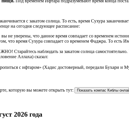
рием пищи.
Под временем Ифтара подразумевают время конца поста
аканчивается с закатом солнца. То есть, время Сухура заканчив
енце на сегодня следующее расписание:
ы не уверены, что данное время совпадает со временем истинн
ом, что время Сухура совпадает со временем Фаджра. То есть И
НО! Старайтесь наблюдать за закатом солнца самостоятельно. К
ловение Аллаха) сказал:
торопиться с ифтаром» (Хадис достоверный, передали Бухари и М
рте, которую вы можете открыть тут:
Показать компас Киблы онла
уст 2026 года