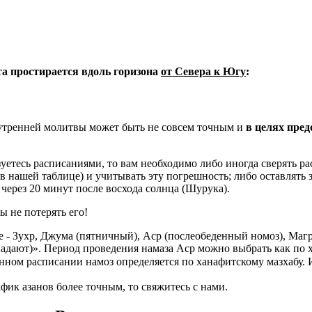
ета простирается вдоль горизона
от Севера к Югу
:
 утренней молитвы может быть не совсем точным и
в целях пре
уетесь расписаниями, то вам необходимо либо иногда сверять рас
 в нашей таблице) и учитывать эту погрешность; либо оставлять 
через 20 минут после восхода солнца (Шурука).
ы не потерять его!
 - Зухр, Джума (пятничный), Аср (послеобеденный номоз), Маг
адают)». Период проведения намаза Аср можно выбрать как по 
нном расписании намоз определяется по ханафитскому мазхабу.
фик азанов более точным, то свяжитесь с нами.