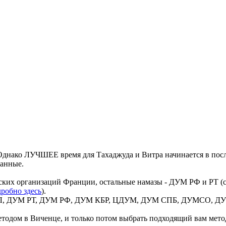
днако ЛУЧШЕЕ время для Тахаджуда и Витра начинается в посл
данные.
ких организаций Франции, остальные намазы - ДУМ РФ и РТ (со
робно здесь
).
 ВИЛ, ДУМ РТ, ДУМ РФ, ДУМ КБР, ЦДУМ, ДУМ СПБ, ДУМСО, ДУМ
тодом в Виченце, и только потом выбрать подходящий вам метод