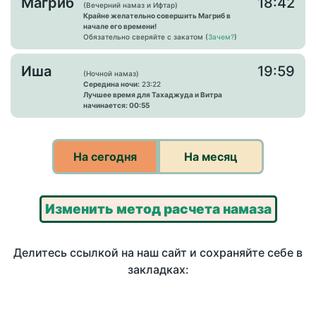
Магриб
18:42
(Вечерний намаз и Ифтар)
Крайне желательно совершить Магриб в
начале его времени!
Обязательно сверяйте с закатом (
Зачем?
)
Иша
19:59
(Ночной намаз)
Середина ночи:
23:22
Лучшее время для Тахаджуда и Витра
начинается: 00:55
На сегодня
На месяц
Изменить метод расчета намаза
Делитесь ссылкой на наш сайт и сохраняйте себе в
закладках: