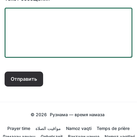
Отправить
© 2026
Рузнама — время намаза
Prayer time
مواقيت الصلاة
Namoz vaqti
Temps de prière
Ламазан хенаш
Gebetszeit
Вактхои намоз
Namoz vaqtlari