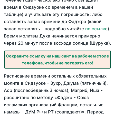
течение года - насколько точно совпадает
время в Сидзуоке со временем в нашей
таблице) и учитывать эту погрешность; либо
оставлять запас времени до Фаджра (какой
запас оставлять - подробно читайте
по ссылке
).
Время молитвы Духа начинается примерно
через 20 минут после восхода солнца (Шурука).
Сохраните ссылку на наш сайт на рабочем столе
телефона, чтобы не потерять его!
Расписание времени остальных обязательных
молитв в Сидзуоке - Зухр, Джума (пятничный),
Аср (послеобеденный номоз), Магриб, Иша -
рассчитано по методу «Фаджр - Союз
исламских организаций Франции, остальные
намазы - ДУМ РФ и РТ (совпадают)». Период