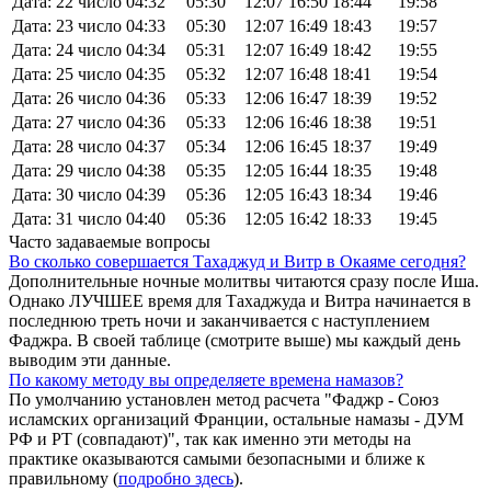
Дата: 22 число
04:32
05:30
12:07
16:50
18:44
19:58
Дата: 23 число
04:33
05:30
12:07
16:49
18:43
19:57
Дата: 24 число
04:34
05:31
12:07
16:49
18:42
19:55
Дата: 25 число
04:35
05:32
12:07
16:48
18:41
19:54
Дата: 26 число
04:36
05:33
12:06
16:47
18:39
19:52
Дата: 27 число
04:36
05:33
12:06
16:46
18:38
19:51
Дата: 28 число
04:37
05:34
12:06
16:45
18:37
19:49
Дата: 29 число
04:38
05:35
12:05
16:44
18:35
19:48
Дата: 30 число
04:39
05:36
12:05
16:43
18:34
19:46
Дата: 31 число
04:40
05:36
12:05
16:42
18:33
19:45
Часто задаваемые вопросы
Во сколько совершается Тахаджуд и Витр в Окаяме сегодня?
Дополнительные ночные молитвы читаются сразу после Иша.
Однако ЛУЧШЕЕ время для Тахаджуда и Витра начинается в
последнюю треть ночи и заканчивается с наступлением
Фаджра. В своей таблице (смотрите выше) мы каждый день
выводим эти данные.
По какому методу вы определяете времена намазов?
По умолчанию установлен метод расчета "Фаджр - Союз
исламских организаций Франции, остальные намазы - ДУМ
РФ и РТ (совпадают)", так как именно эти методы на
практике оказываются самыми безопасными и ближе к
правильному (
подробно здесь
).