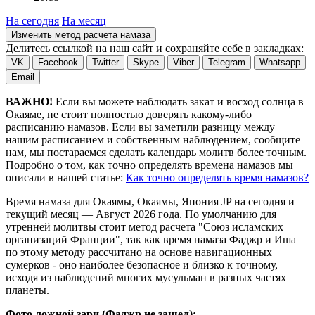
На сегодня
На месяц
Изменить метод расчета намаза
Делитесь ссылкой на наш сайт и сохраняйте себе в закладках:
VK
Facebook
Twitter
Skype
Viber
Telegram
Whatsapp
Email
ВАЖНО!
Если вы можете наблюдать закат и восход солнца в
Окаяме, не стоит полностью доверять какому-либо
расписанию намазов. Если вы заметили разницу между
нашим расписанием и собственным наблюдением, сообщите
нам, мы постараемся сделать календарь молитв более точным.
Подробно о том, как точно определять времена намазов мы
описали в нашей статье:
Как точно определять время намазов?
Время намаза для Окаямы, Окаямы, Япония
JP
на
сегодня
и
текущий месяц —
Август 2026 года
. По умолчанию для
утренней молитвы стоит метод расчета "Союз исламских
организаций Франции", так как время намаза Фаджр и Иша
по этому методу рассчитано на основе навигационных
сумерков - оно наиболее безопасное и близко к точному,
исходя из наблюдений многих мусульман в разных частях
планеты.
Фото ложной зари (Фаджр не зашел):