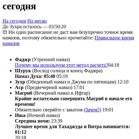
сегодня
На сегодня
На месяц
До Зухра осталось —
03:50:20
!!!
Ни одно расписание не даст вам безупречно точное время
намазов, поэтому обязательно прочитайте:
Правильное время
намазов
Фаджр
(Утренний намаз)
Почему мы используем этот метод расчета?
04:18
Шурук
(Восход солнца и конец Фаджра)
Намаз Духа: 05:40
05:19
Зухр
(Обеденный намаз и Джума по пятницам)
12:10
Аср
(Предвечерний намаз)
17:01
Магриб
(Вечерний намаз и Ифтар)
Крайне желательно совершить Магриб в начале его
времени!
Обязательно сверяйте с закатом (
Зачем?
)
19:01
Иша
(Ночной намаз)
Середина ночи:
23:39
Лучшее время для Тахаджуда и Витра начинается:
01:12
20:18