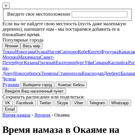
×
Введите свое местоположение
Если вы не найдете свою местность (пусть даже маленькую
деревню), напишите нам - мы постараемся добавить ее в
ближайшее время.
Популярные города
Япония
Весь мир
Токио
Иокогама
Осака
Нагоя
Саппоро
Кобе
Киото
Фукуока
Каваса
Москва
Махачкала
Санкт-
Петербург
Казань
Грозный
Екатеринбург
Уфа
Самара
Каспийск
Рос
на-
Дону
Новосибирск
Тюмень
Ставрополь
Краснодар
Дербент
Балаш
Челны
Рузнама
Выберите город
Компас Киблы
Введите Ваш населенный пункт
Сохранить расписание или поделиться:
VK
Facebook
Twitter
Skype
Viber
Telegram
Whatsapp
Email
Время намаза
›
Япония
› Окаяма
Время намаза в Окаяме на