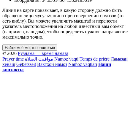
Координаты:
34.6551456
,
133.9195019
Линия на карте показывает, в какую сторону должно быть
обращено лицо мусульманина при совершении намазов (то
есть киблу). Вы можете увеличить масштаб и перенести
указатель местоположения на любой известный вам объект
(например, ваш дом), чтобы определить нужное направление
максимально точно.
Найти моё местоположение
© 2026
Рузнама — время намаза
Prayer time
مواقيت الصلاة
Namoz vaqti
Temps de prière
Ламазан
хенаш
Gebetszeit
Вактхои намоз
Namoz vaqtlari
Наши
контакты