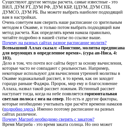
Существуют другие методы расчета, самые известные - это
ВИЛ, ДУМ РТ, ДУМ РФ, ДУМ КБР, ЦДУМ, ДУМ СПБ,
ДУМСО, ДУМ РБ. Вы можете выбрать наиболее подходящий
вам в настройках.
Очень советуем вам сверить наше расписание со зрительным
методом в Окаяме, и только потом выбрать подходящий вам
метод расчета. Как определять время намаза правильно,
читайте подробно в нашей статье по ссылке выше.
Почему на разных сайтах разное расписание молитв?
Всевышний Аллах сказал: «Поистине, молитва предписана
для верующих в
определенное
время». (сура ан-Ниса, 4:
103).
Дело в том, что почти все сайты берут за основу вычисления,
которые часто не совпадают с реальностью. Например,
некоторые используют для вычисления утренней молитвы в
Окаяме зодиакальный рассвет, в то время, как он заходит
гораздо раньше Фаджра. Пророк, мир ему и благословение
Аллаха, назвал такой рассвет ложным. Истинный рассвет
наступает тогда, когда на небе появляется
горизонтальная
светлая полоса с юга на север
. Но есть и другие факторы,
которые необходимо учитывать при расчёте времени намазов
(
подробно здесь
). Именно поэтому расписание на разных
сайтах различное.
Почему Магриб необходимо сверять с закатом?
Время Магриба - это время заката солнца. Но оно может