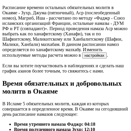
Расписание времени остальных обязательных молитв в
Окаяме - Зухр, Джума (пятничный), Аср (послеобеденный
номоз), Магриб, Иша - рассчитано по методу «Фаджр - Союз
исламских организаций Франции, остальные намазы - ДУМ
РФ и РТ (совпадают)». Период проведения намаза Аср можно
выбрать как по ханафитскому (Ханафи), так и по
Шафиитскому, Маликитскому или Ханбалитскому (Шафии,
Малики, Ханбали) мазхабам. В данном расписании намоз
определяется по ханафитскому мазхабу. Изменить
используемые методы расчета можно в
.
настройках
Если вы хотите поучаствовать в наблюдениях и сделать наш
график азанов более точным, то свяжитесь с нами.
Время обязательных и добровольных
молитв в Окаяме
В Исламе 5 обязательных молитв, каждая из которых
совершается в определенное время. В Окаяме на сегодняшний
день расписание намазов следующее:
Время утреннего намаза Фаджр:
04:18
Время полуденного намаза Зухр:
12:10