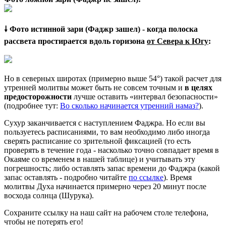
🠗 Фото истинной зари (Фаджр зашел) - когда полоска
рассвета простирается вдоль горизона
от Севера к Югу
:
Но в северных широтах (примерно выше 54°) такой расчет для
утренней молитвы может быть не совсем точным и
в целях
предосторожности
лучше оставить «интервал безопасности»
(подробнее тут:
Во сколько начинается утренний намаз?
).
Сухур заканчивается с наступлением Фаджра. Но если вы
пользуетесь расписаниями, то вам необходимо либо иногда
сверять расписание со зрительной фиксацией (то есть
проверять в течение года - насколько точно совпадает время в
Окаяме со временем в нашей таблице) и учитывать эту
погрешность; либо оставлять запас времени до Фаджра (какой
запас оставлять - подробно читайте
по ссылке
). Время
молитвы Духа начинается примерно через 20 минут после
восхода солнца (Шурука).
Сохраните ссылку на наш сайт на рабочем столе телефона,
чтобы не потерять его!