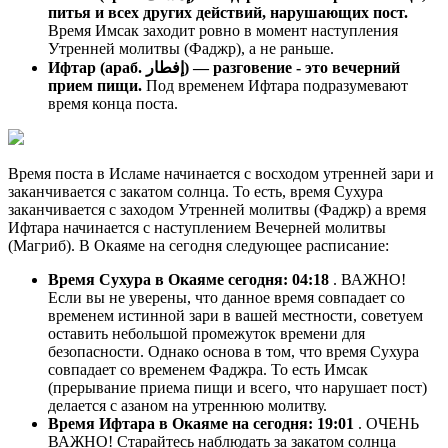
питья и всех других действий, нарушающих пост.
Время Имсак заходит ровно в момент наступления
Утренней молитвы (Фаджр), а не раньше.
Ифтар (араб. إفطار) — разговение - это вечерний
прием пищи.
Под временем Ифтара подразумевают
время конца поста.
Время поста в Исламе начинается с восходом утренней зари и
заканчивается с закатом солнца. То есть, время Сухура
заканчивается с заходом Утренней молитвы (Фаджр) а время
Ифтара начинается с наступлением Вечерней молитвы
(Магриб). В Окаяме на сегодня следующее расписание:
Время Сухура в Окаяме сегодня:
04:18
. ВАЖНО!
Если вы не уверены, что данное время совпадает со
временем истинной зари в вашей местности, советуем
оставить небольшой промежуток времени для
безопасности. Однако основа в том, что время Сухура
совпадает со временем Фаджра. То есть Имсак
(прерывание приема пищи и всего, что нарушает пост)
делается с азаном на утреннюю молитву.
Время Ифтара в Окаяме на сегодня:
19:01
. ОЧЕНЬ
ВАЖНО! Старайтесь наблюдать за закатом солнца