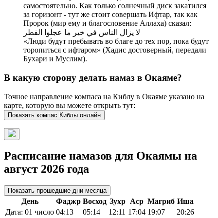
самостоятельно. Как только солнечный диск закатился
за горизонт - тут же стоит совершать Ифтар, так как
Пророк (мир ему и благословение Аллаха) сказал:
لا يزال الناس في خير ما عجلوا الفطر
«Люди будут пребывать во благе до тех пор, пока будут
торопиться с ифтаром» (Хадис достоверный, передали
Бухари и Муслим).
В какую сторону делать намаз в Окаяме?
Точное направление компаса на Киблу в Окаяме указано на
карте, которую вы можете открыть тут:
Показать компас Киблы онлайн
Расписание намазов для Окаямы на
август 2026 года
Показать прошедшие дни месяца
День
Фаджр
Восход
Зухр
Аср
Магриб
Иша
Дата: 01 число
04:13
05:14
12:11
17:04
19:07
20:26