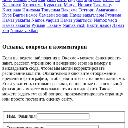
Каваниси
Хиросима
Курасики
Мацуэ
Йонаго
Такамацу
Кисивада
Ниихама
Токусима
Вакаяма
Тоттори
Амагасаки
Куре
Вакти намоз
Ламазан хенаш
Намаз вакытлары
Рузнама
Намаз уақыты
Namoz vaqtlari
Намаз убактысы
Namoz vaqti
Намаз вакыты
Рузман
Таквим
Namaz vaxti
Вақти намоз
Ламаз
хан
Namaz vaxtlari
Отзывы, вопросы и комментарии
Если вы ведете наблюдения в Окаяме - можете фиксировать
закат, рассвет, утреннюю и вечернюю зарю на камеру и
выкладывать сюда, чтобы мы могли корректировать
расписание молитв. Обязательно включайте отображение
времени в фотографии, чтоб сравнить его с нашими данными.
Если у вас есть готовые графики, основанные на зрительной
фиксации - можете выкладывать их в виде фото. Также
можете задать тут свой вопрос, прокомментировать страницу
или просто поставить оценку сайту.
Имя, Фамилия
Электронная почта