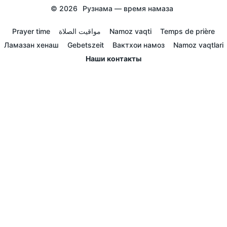
© 2026
Рузнама — время намаза
Prayer time
مواقيت الصلاة
Namoz vaqti
Temps de prière
Ламазан хенаш
Gebetszeit
Вактхои намоз
Namoz vaqtlari
Наши контакты