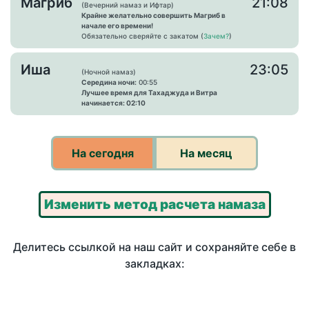
Магриб
21:08
(Вечерний намаз и Ифтар)
Крайне желательно совершить Магриб в
начале его времени!
Обязательно сверяйте с закатом (
Зачем?
)
Иша
23:05
(Ночной намаз)
Середина ночи:
00:55
Лучшее время для Тахаджуда и Витра
начинается: 02:10
На сегодня
На месяц
Изменить метод расчета намаза
Делитесь ссылкой на наш сайт и сохраняйте себе в
закладках: