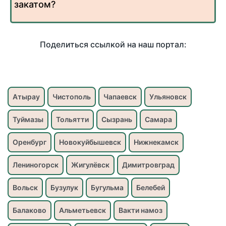
закатом?
Поделиться ссылкой на наш портал:
Атырау
Чистополь
Чапаевск
Ульяновск
Туймазы
Тольятти
Сызрань
Самара
Оренбург
Новокуйбышевск
Нижнекамск
Лениногорск
Жигулёвск
Димитровград
Вольск
Бузулук
Бугульма
Белебей
Балаково
Альметьевск
Вакти намоз