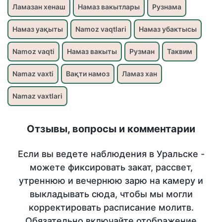
Ламазан хенаш
Намаз вакытлары
Рузнама
Намаз уақыты
Namoz vaqtlari
Намаз убактысы
Namoz vaqti
Намаз вакыты
Рузман
Таквим
Namaz vaxti
Вақти намоз
Ламаз хан
Namaz vaxtlari
Отзывы, вопросы и комментарии
Если вы ведете наблюдения в Уральске -
можете фиксировать закат, рассвет,
утреннюю и вечернюю зарю на камеру и
выкладывать сюда, чтобы мы могли
корректировать расписание молитв.
Обязательно включайте отображение