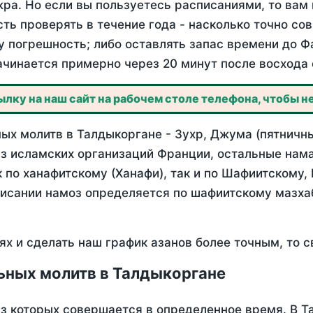
ра. Но если вы пользуетесь расписаниями, то вам 
сть проверять в течение года - насколько точно со
у погрешность; либо оставлять запас времени до Ф
ачинается примерно через 20 минут после восхода 
лку на наш сайт на рабочем столе телефона, чтобы не
ых молитв в Талдыкоргане - Зухр, Джума (пятничны
з исламских организаций Франции, остальные нама
 по ханафитскому (Ханафи), так и по Шафиитскому,
писании намоз определяется по шафиитскому мазх
ях и сделать наш график азанов более точным, то с
ьных молитв в Талдыкоргане
из которых совершается в определенное время. В 