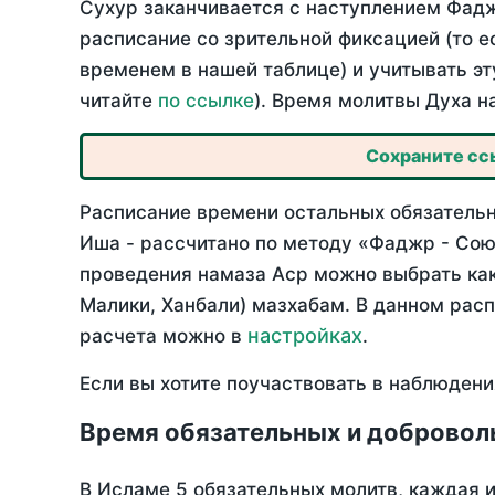
Сухур заканчивается с наступлением Фадж
расписание со зрительной фиксацией (то е
временем в нашей таблице) и учитывать эт
читайте
по ссылке
). Время молитвы Духа н
Сохраните ссы
Расписание времени остальных обязательн
Иша - рассчитано по методу «Фаджр - Сою
проведения намаза Аср можно выбрать как
Малики, Ханбали) мазхабам. В данном рас
настройках
расчета можно в
.
Если вы хотите поучаствовать в наблюдени
Время обязательных и добровол
В Исламе 5 обязательных молитв, каждая 