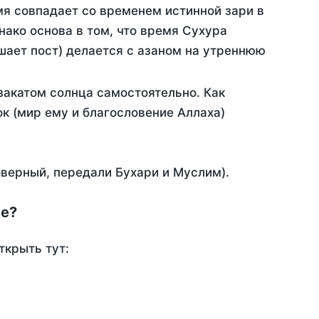
мя совпадает со временем истинной зари в
ако основа в том, что время Сухура
шает пост) делается с азаном на утреннюю
закатом солнца самостоятельно. Как
ок (мир ему и благословение Аллаха)
оверный, передали Бухари и Муслим).
не?
ткрыть тут: