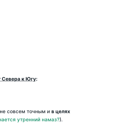
т Севера к Югу
:
 не совсем точным и
в целях
нается утренний намаз?
).