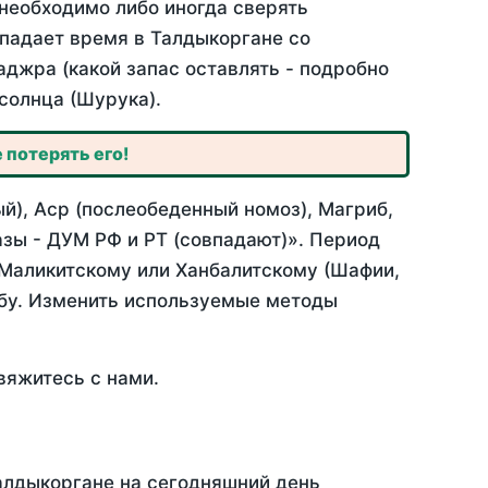
необходимо либо иногда сверять
впадает время в Талдыкоргане со
аджра (какой запас оставлять - подробно
солнца (Шурука).
 потерять его!
й), Аср (послеобеденный номоз), Магриб,
зы - ДУМ РФ и РТ (совпадают)». Период
 Маликитскому или Ханбалитскому (Шафии,
абу. Изменить используемые методы
вяжитесь с нами.
Талдыкоргане на сегодняшний день