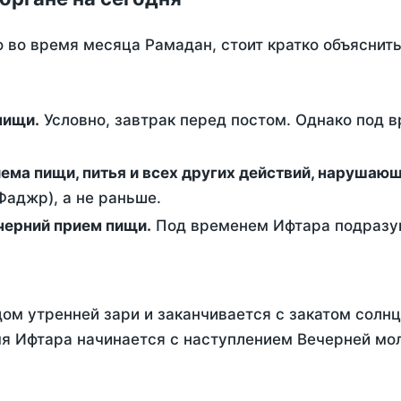
о во время месяца Рамадан, стоит кратко объясни
ем пищи.
Условно, завтрак перед постом. Однако под 
ержание от приема пищи, питья и всех других действий, наруша
аджр), а не раньше.
 - это вечерний прием пищи.
Под временем Ифтара подразум
ом утренней зари и заканчивается с закатом солнц
я Ифтара начинается с наступлением Вечерней мол