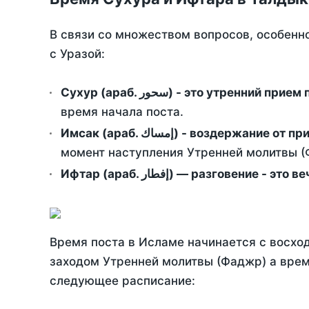
В связи со множеством вопросов, особенн
с Уразой:
Сухур (араб. سحور) - это утренний при
время начала поста.
Имсак (араб. إمساك) - возд
момент наступления Утренней молитвы (Ф
Ифтар (араб. إفطار) — разговение
Время поста в Исламе начинается с восход
заходом Утренней молитвы (Фаджр) а врем
следующее расписание: