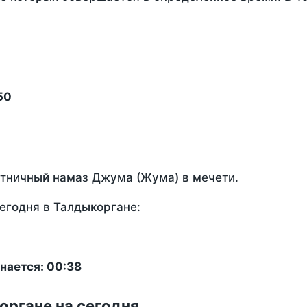
50
ятничный намаз Джума (Жума) в мечети.
егодня в Талдыкоргане:
нается: 00:38
органе на сегодня