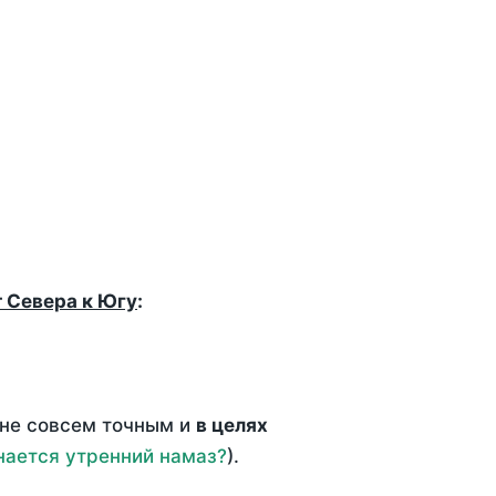
т Севера к Югу
:
 не совсем точным и
в целях
нается утренний намаз?
).