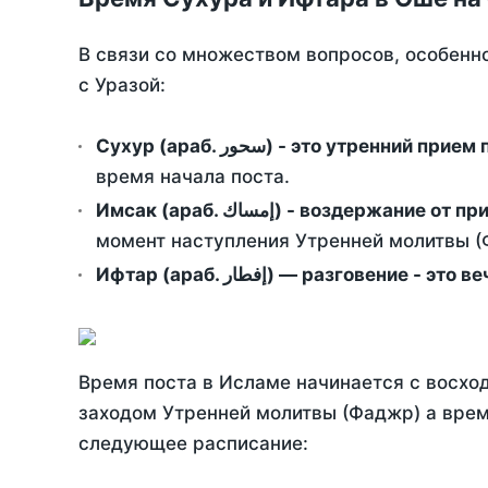
В связи со множеством вопросов, особенн
с Уразой:
Сухур (араб. سحور) - это утренний при
время начала поста.
Имсак (араб. إمساك) - возд
момент наступления Утренней молитвы (Ф
Ифтар (араб. إفطار) — разговение
Время поста в Исламе начинается с восход
заходом Утренней молитвы (Фаджр) а врем
следующее расписание: