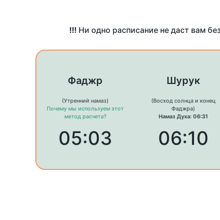
!!!
Ни одно расписание не даст вам бе
Фаджр
Шурук
(Утренний намаз)
(Восход солнца и конец
Почему мы используем этот
Фаджра)
метод расчета?
Намаз Духа: 06:31
05:03
06:10