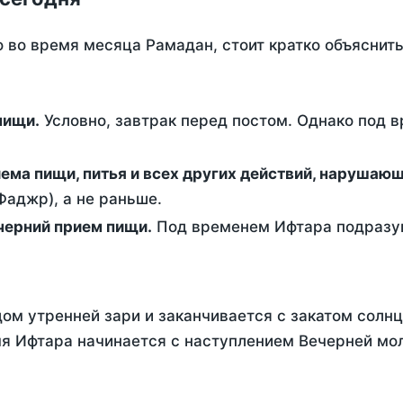
о во время месяца Рамадан, стоит кратко объясни
ем пищи.
Условно, завтрак перед постом. Однако под 
ержание от приема пищи, питья и всех других действий, наруша
аджр), а не раньше.
 - это вечерний прием пищи.
Под временем Ифтара подразум
ом утренней зари и заканчивается с закатом солнц
я Ифтара начинается с наступлением Вечерней мол