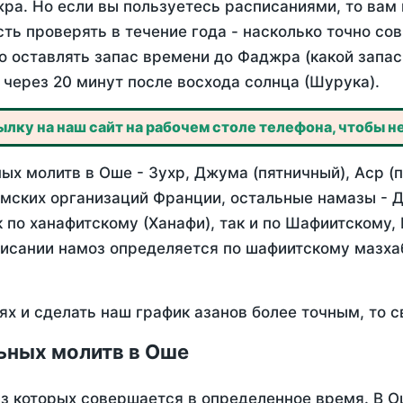
ра. Но если вы пользуетесь расписаниями, то вам 
сть проверять в течение года - насколько точно с
бо оставлять запас времени до Фаджра (какой запас
через 20 минут после восхода солнца (Шурука).
лку на наш сайт на рабочем столе телефона, чтобы не
х молитв в Оше - Зухр, Джума (пятничный), Аср (
мских организаций Франции, остальные намазы - Д
 по ханафитскому (Ханафи), так и по Шафиитскому,
писании намоз определяется по шафиитскому мазх
ях и сделать наш график азанов более точным, то с
ьных молитв в Оше
из которых совершается в определенное время. В 