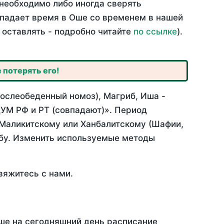
необходимо либо иногда сверять
овпадает время в Оше со временем в нашей
 оставлять - подробно читайте
по ссылке
).
 потерять его!
послеобеденный номоз), Магриб, Иша -
УМ РФ и РТ (совпадают)». Период
 Маликитскому или Ханбалитскому (Шафии,
абу. Изменить используемые методы
вяжитесь с нами.
Оше на сегодняшний день расписание