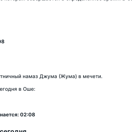
08
ятничный намаз Джума (Жума) в мечети.
егодня в Оше:
нается: 02:08
 сегодня