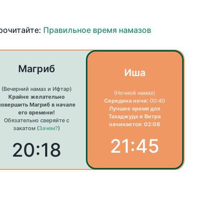
прочитайте:
Правильное время намазов
Магриб
Иша
(Вечерний намаз и Ифтар)
(Ночной намаз)
Крайне желательно
Середина ночи:
00:40
совершить Магриб в начале
Лучшее время для
его времени!
Тахаджуда и Витра
Обязательно сверяйте с
начинается: 02:08
закатом (
Зачем?
)
21:45
20:18