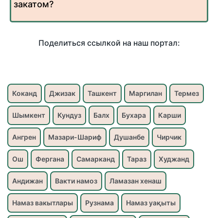
закатом?
Поделиться ссылкой на наш портал:
Коканд
Джизак
Ташкент
Маргилан
Термез
Шымкент
Кундуз
Балх
Бухара
Карши
Ангрен
Мазари-Шариф
Душанбе
Чирчик
Ош
Фергана
Самарканд
Тараз
Худжанд
Андижан
Вакти намоз
Ламазан хенаш
Намаз вакытлары
Рузнама
Намаз уақыты