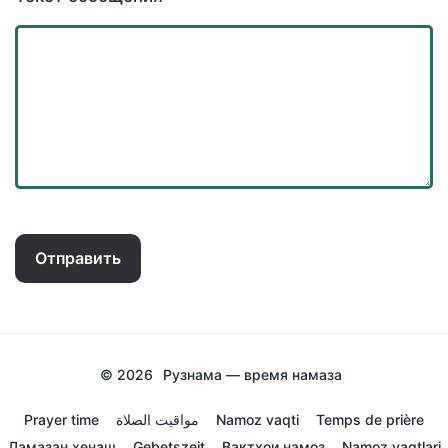
Отправить
© 2026
Рузнама — время намаза
Prayer time
مواقيت الصلاة
Namoz vaqti
Temps de prière
Ламазан хенаш
Gebetszeit
Вактхои намоз
Namoz vaqtlari