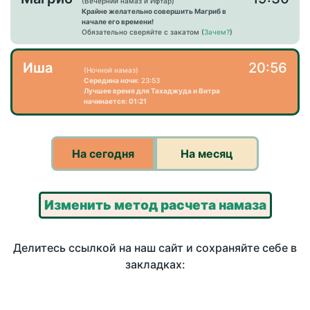
(Вечерний намаз и Ифтар)
Крайне желательно совершить Магриб в
начале его времени!
Обязательно сверяйте с закатом (
Зачем?
)
Иша
20:56
(Ночной намаз)
Середина ночи:
23:53
Лучшее время для Тахаджуда и Витра
начинается: 01:21
На сегодня
На месяц
Изменить метод расчета намаза
Делитесь ссылкой на наш сайт и сохраняйте себе в
закладках: