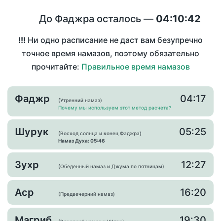
До Фаджра осталось —
04:10:42
!!!
Ни одно расписание не даст вам безупречно
точное время намазов, поэтому обязательно
прочитайте:
Правильное время намазов
Фаджр
04:17
(Утренний намаз)
Почему мы используем этот метод расчета?
Шурук
05:25
(Восход солнца и конец Фаджра)
Намаз Духа: 05:46
Зухр
12:27
(Обеденный намаз и Джума по пятницам)
Аср
16:20
(Предвечерний намаз)
Магриб
19:30