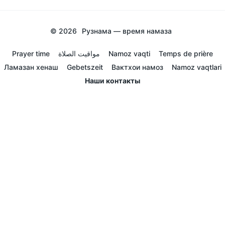
© 2026
Рузнама — время намаза
Prayer time
مواقيت الصلاة
Namoz vaqti
Temps de prière
Ламазан хенаш
Gebetszeit
Вактхои намоз
Namoz vaqtlari
Наши контакты