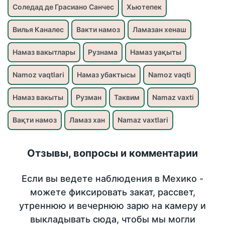
Соледад де Грасиано Санчес
Хьютепек
Вилья Каналес
Вакти намоз
Ламазан хенаш
Намаз вакытлары
Рузнама
Намаз уақыты
Namoz vaqtlari
Намаз убактысы
Namoz vaqti
Намаз вакыты
Рузман
Таквим
Namaz vaxti
Вақти намоз
Ламаз хан
Namaz vaxtlari
Отзывы, вопросы и комментарии
Если вы ведете наблюдения в Мехико -
можете фиксировать закат, рассвет,
утреннюю и вечернюю зарю на камеру и
выкладывать сюда, чтобы мы могли