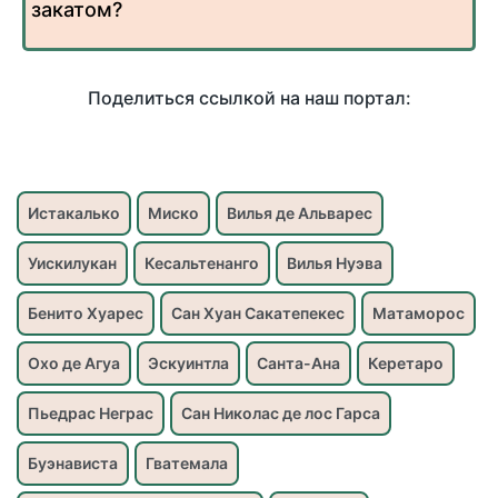
закатом?
Поделиться ссылкой на наш портал:
Истакалько
Миско
Вилья де Альварес
Уискилукан
Кесальтенанго
Вилья Нуэва
Бенито Хуарес
Сан Хуан Сакатепекес
Матаморос
Охо де Агуа
Эскуинтла
Санта-Ана
Керетаро
Пьедрас Неграс
Сан Николас де лос Гарса
Буэнависта
Гватемала