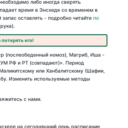
необходимо либо иногда сверять
впадает время в Энсхеде со временем в
й запас оставлять - подробно читайте
по
рука).
 потерять его!
ср (послеобеденный номоз), Магриб, Иша -
УМ РФ и РТ (совпадают)». Период
 Маликитскому или Ханбалитскому (Шафии,
абу. Изменить используемые методы
вяжитесь с нами.
нсхеде на сегодняшний день расписание