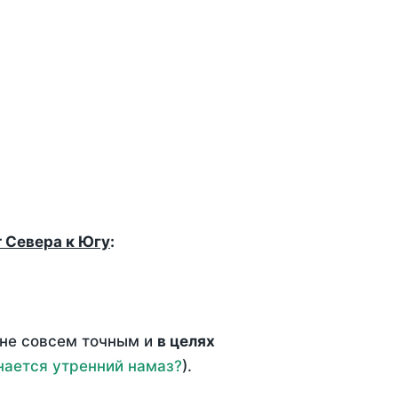
т Севера к Югу
:
 не совсем точным и
в целях
нается утренний намаз?
).