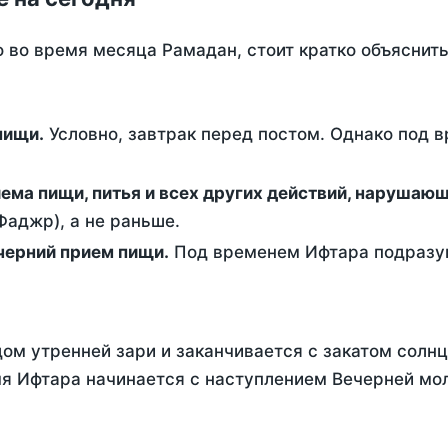
о во время месяца Рамадан, стоит кратко объясни
ем пищи.
Условно, завтрак перед постом. Однако под 
ержание от приема пищи, питья и всех других действий, наруша
аджр), а не раньше.
 - это вечерний прием пищи.
Под временем Ифтара подразум
ом утренней зари и заканчивается с закатом солнц
я Ифтара начинается с наступлением Вечерней мол