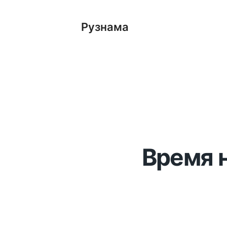
Рузнама
Время н