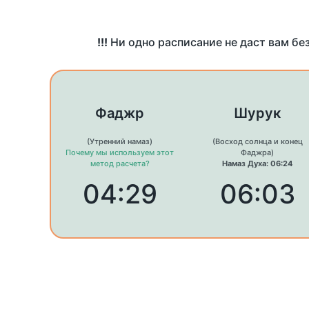
!!!
Ни одно расписание не даст вам бе
Фаджр
Шурук
(Утренний намаз)
(Восход солнца и конец
Почему мы используем этот
Фаджра)
метод расчета?
Намаз Духа: 06:24
04:29
06:03