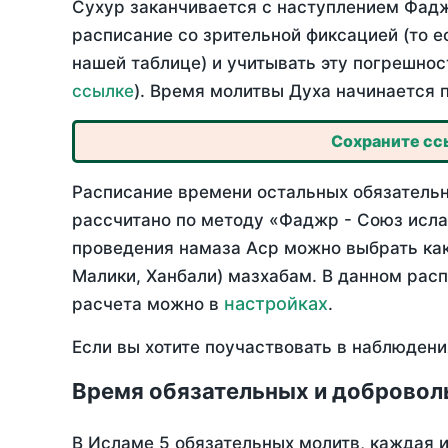
Сухур заканчивается с наступлением Фадж
расписание со зрительной фиксацией (то е
нашей таблице) и учитывать эту погрешнос
ссылке
). Время молитвы Духа начинается 
Сохраните ссы
Расписание времени остальных обязательны
рассчитано по методу «Фаджр - Союз исла
проведения намаза Аср можно выбрать как
Малики, Ханбали) мазхабам. В данном рас
настройках
расчета можно в
.
Если вы хотите поучаствовать в наблюдени
Время обязательных и добровол
В Исламе 5 обязательных молитв, каждая 