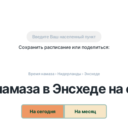
Введите Ваш населенный пункт
Сохранить расписание или поделиться:
Время намаза
›
Нидерланды
› Энсхеде
амаза в Энсхеде на
На сегодня
На месяц