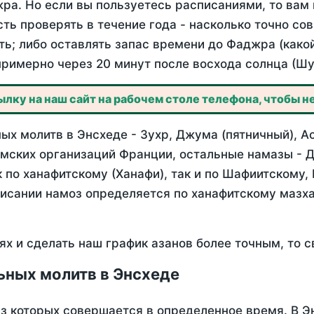
ра. Но если вы пользуетесь расписаниями, то вам 
сть проверять в течение года - насколько точно со
ть; либо оставлять запас времени до Фаджра (како
примерно через 20 минут после восхода солнца (Шу
лку на наш сайт на рабочем столе телефона, чтобы не
х молитв в Энсхеде - Зухр, Джума (пятничный), А
мских организаций Франции, остальные намазы - Д
 по ханафитскому (Ханафи), так и по Шафиитскому,
писании намоз определяется по ханафитскому мазх
ях и сделать наш график азанов более точным, то с
ьных молитв в Энсхеде
из которых совершается в определенное время. В Э