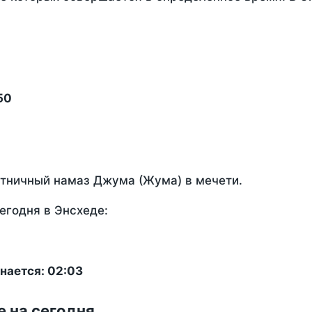
50
ятничный намаз Джума (Жума) в мечети.
егодня в Энсхеде:
нается: 02:03
е на сегодня