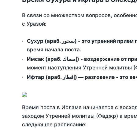
В связи со множеством вопросов, особенн
с Уразой:
Сухур (араб. سحور) - это утренний при
время начала поста.
Имсак (араб. إمساك) - возд
момент наступления Утренней молитвы (Ф
Ифтар (араб. إفطار) — разговение
Время поста в Исламе начинается с восход
заходом Утренней молитвы (Фаджр) а врем
следующее расписание: