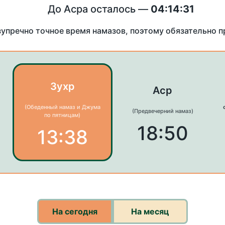
До Асра осталось —
04:14:31
зупречно точное время намазов, поэтому обязательно 
Зухр
Аср
(Обеденный намаз и Джума
(Предвечерний намаз)
по пятницам)
18:50
13:38
На сегодня
На месяц