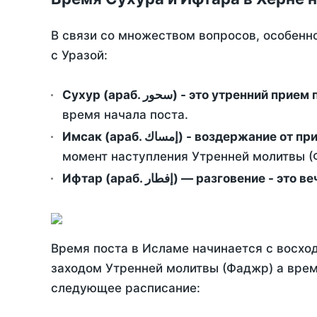
В связи со множеством вопросов, особенн
с Уразой:
Сухур (араб. سحور) - это утренний при
время начала поста.
Имсак (араб. إمساك) - возд
момент наступления Утренней молитвы (Ф
Ифтар (араб. إفطار) — разговение
Время поста в Исламе начинается с восход
заходом Утренней молитвы (Фаджр) а врем
следующее расписание: