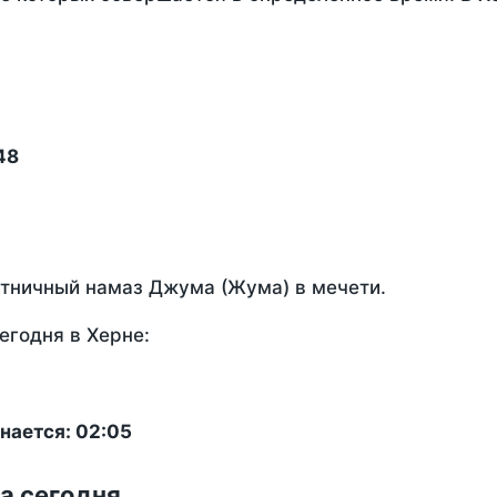
48
ятничный намаз Джума (Жума) в мечети.
егодня в Херне:
нается: 02:05
а сегодня