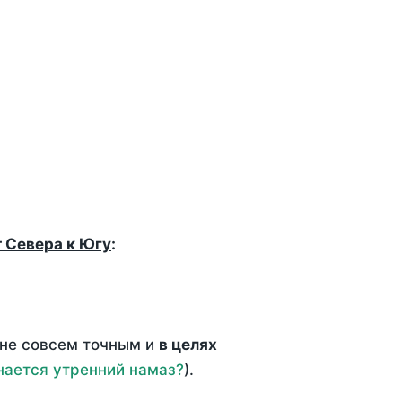
т Севера к Югу
:
 не совсем точным и
в целях
нается утренний намаз?
).