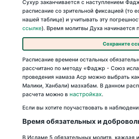
Сухур заканчивается с наступлением Фадж
расписание со зрительной фиксацией (то е
нашей таблице) и учитывать эту погрешнос
ссылке
). Время молитвы Духа начинается 
Сохраните ссы
Расписание времени остальных обязательны
рассчитано по методу «Фаджр - Союз исла
проведения намаза Аср можно выбрать как
Малики, Ханбали) мазхабам. В данном рас
настройках
расчета можно в
.
Если вы хотите поучаствовать в наблюдени
Время обязательных и добровол
В Исламе 5 обязательных молитв, каждая 