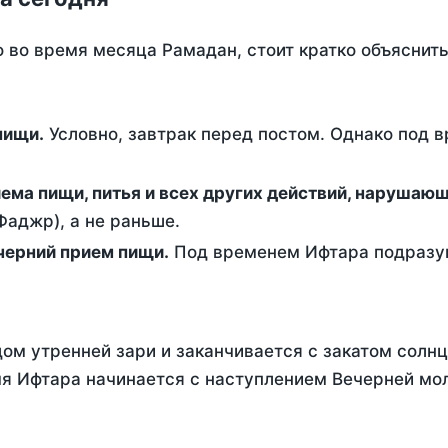
о во время месяца Рамадан, стоит кратко объясни
ем пищи.
Условно, завтрак перед постом. Однако под 
ержание от приема пищи, питья и всех других действий, наруша
аджр), а не раньше.
 - это вечерний прием пищи.
Под временем Ифтара подразум
ом утренней зари и заканчивается с закатом солнц
я Ифтара начинается с наступлением Вечерней моли