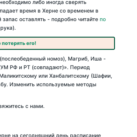
необходимо либо иногда сверять
впадает время в Херне со временем в
й запас оставлять - подробно читайте
по
рука).
 потерять его!
(послеобеденный номоз), Магриб, Иша -
УМ РФ и РТ (совпадают)». Период
 Маликитскому или Ханбалитскому (Шафии,
абу. Изменить используемые методы
вяжитесь с нами.
ерне на сегодняшний день расписание