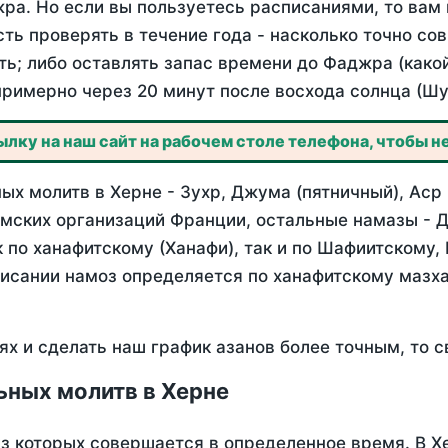
ра. Но если вы пользуетесь расписаниями, то вам 
сть проверять в течение года - насколько точно со
ть; либо оставлять запас времени до Фаджра (како
примерно через 20 минут после восхода солнца (Шу
лку на наш сайт на рабочем столе телефона, чтобы не
х молитв в Херне - Зухр, Джума (пятничный), Аср 
мских организаций Франции, остальные намазы - Д
 по ханафитскому (Ханафи), так и по Шафиитскому,
писании намоз определяется по ханафитскому мазх
ях и сделать наш график азанов более точным, то с
ьных молитв в Херне
из которых совершается в определенное время. В Х