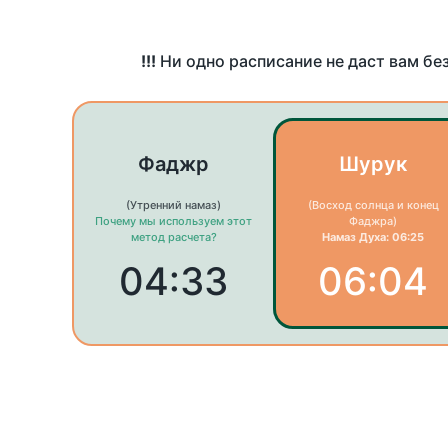
!!!
Ни одно расписание не даст вам бе
Фаджр
Шурук
(Утренний намаз)
(Восход солнца и конец
Почему мы используем этот
Фаджра)
метод расчета?
Намаз Духа: 06:25
04:33
06:04