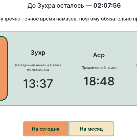
До Зухра осталось —
02:07:56
зупречно точное время намазов, поэтому обязательно 
Зухр
Аср
(Обеденный намаз и Джума
(Предвечерний намаз)
по пятницам)
18:48
13:37
На сегодня
На месяц