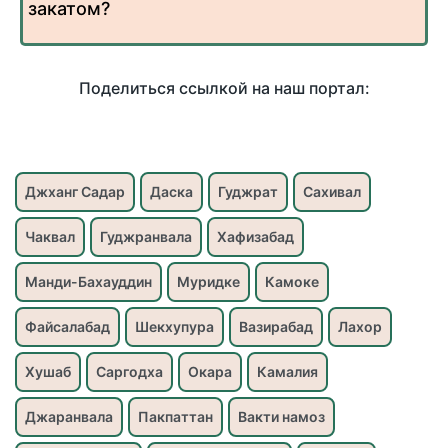
закатом?
Поделиться ссылкой на наш портал:
Джханг Садар
Даска
Гуджрат
Сахивал
Чаквал
Гуджранвала
Хафизабад
Манди-Бахауддин
Муридке
Камоке
Файсалабад
Шекхупура
Вазирабад
Лахор
Хушаб
Саргодха
Окара
Камалия
Джаранвала
Пакпаттан
Вакти намоз