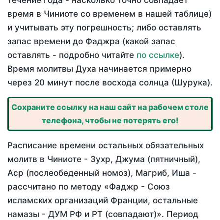
течение года - насколько точно совпадает
время в Чиниоте со временем в нашей таблице)
и учитывать эту погрешность; либо оставлять
запас времени до Фаджра (какой запас
оставлять - подробно читайте
по ссылке
).
Время молитвы Духа начинается примерно
через 20 минут после восхода солнца (Шурука).
Сохраните ссылку на наш сайт на рабочем столе
телефона, чтобы не потерять его!
Расписание времени остальных обязательных
молитв в Чиниоте - Зухр, Джума (пятничный),
Аср (послеобеденный номоз), Магриб, Иша -
рассчитано по методу «Фаджр - Союз
исламских организаций Франции, остальные
намазы - ДУМ РФ и РТ (совпадают)». Период