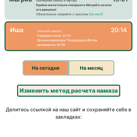
(Вечерний намаз и Ифтар)
Крайне желательно совершить Магриб в начале
его времени!
Обязательно сверяйте с закатом (
Зачем?
)
Иша
20:14
(Ночной намаз)
Середина ночи:
23:45
Лучшее время для Тахаджуда и Витра
начинается: 01:19
На сегодня
На месяц
Изменить метод расчета намаза
Делитесь ссылкой на наш сайт и сохраняйте себе в
закладках: