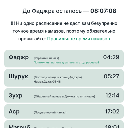
До Фаджра осталось —
08:07:08
!!!
Ни одно расписание не даст вам безупречно
точное время намазов, поэтому обязательно
прочитайте:
Правильное время намазов
Фаджр
04:29
(Утренний намаз)
Почему мы используем этот метод расчета?
Шурук
05:27
(Восход солнца и конец Фаджра)
Намаз Духа: 05:48
Зухр
12:14
(Обеденный намаз и Джума по пятницам)
Аср
17:02
(Предвечерний намаз)
Магриб
19:01