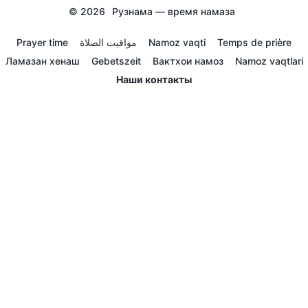
© 2026
Рузнама — время намаза
Prayer time
مواقيت الصلاة
Namoz vaqti
Temps de prière
Ламазан хенаш
Gebetszeit
Вактхои намоз
Namoz vaqtlari
Наши контакты