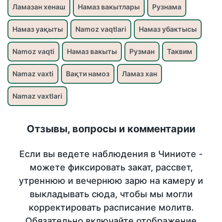
Ламазан хенаш
Намаз вакытлары
Рузнама
Намаз уақыты
Namoz vaqtlari
Намаз убактысы
Namoz vaqti
Намаз вакыты
Рузман
Таквим
Namaz vaxti
Вақти намоз
Ламаз хан
Namaz vaxtlari
Отзывы, вопросы и комментарии
Если вы ведете наблюдения в Чиниоте -
можете фиксировать закат, рассвет,
утреннюю и вечернюю зарю на камеру и
выкладывать сюда, чтобы мы могли
корректировать расписание молитв.
Обязательно включайте отображение