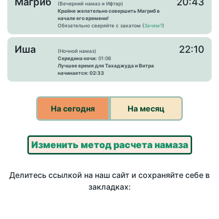
Магриб
20:43
(Вечерний намаз и Ифтар)
Крайне желательно совершить Магриб в
начале его времени!
Обязательно сверяйте с закатом (
Зачем?
)
Иша
22:10
(Ночной намаз)
Середина ночи:
01:06
Лучшее время для Тахаджуда и Витра
начинается: 02:33
На сегодня
На месяц
Изменить метод расчета намаза
Делитесь ссылкой на наш сайт и сохраняйте себе в
закладках: