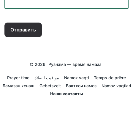
Отправить
© 2026
Рузнама — время намаза
Prayer time
مواقيت الصلاة
Namoz vaqti
Temps de prière
Ламазан хенаш
Gebetszeit
Вактхои намоз
Namoz vaqtlari
Наши контакты