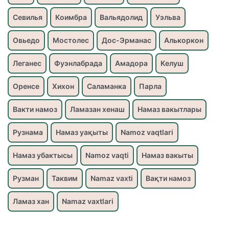
Севилья
Коимбра
Вальядолид
Уэльва
Овьедо
Мостолес
Дос-Эрманас
Алькоркон
Леганес
Фуэнлабрада
Амадора
Келуш
Оренсе
Хихон
Саламанка
Парла
Вакти намоз
Ламазан хенаш
Намаз вакытлары
Рузнама
Намаз уақыты
Namoz vaqtlari
Намаз убактысы
Namoz vaqti
Намаз вакыты
Рузман
Таквим
Namaz vaxti
Вақти намоз
Ламаз хан
Namaz vaxtlari