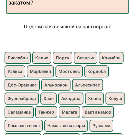
закатом?
Поделиться ссылкой на наш портал:
Лиссабон
Кадис
Порту
Севилья
Коимбра
Уэльва
Марбелья
Мостолес
Кордоба
Дос-Эрманас
Алькоркон
Альхесирас
Фуэнлабрада
Хаэн
Амадора
Херес
Келуш
Саламанка
Танжер
Малага
Вакти намоз
Ламазан хенаш
Намаз вакытлары
Рузнама