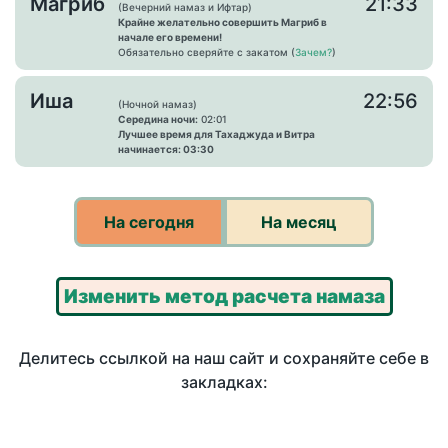
Магриб
21:33
(Вечерний намаз и Ифтар)
Крайне желательно совершить Магриб в
начале его времени!
Обязательно сверяйте с закатом (
Зачем?
)
Иша
22:56
(Ночной намаз)
Середина ночи:
02:01
Лучшее время для Тахаджуда и Витра
начинается: 03:30
На сегодня
На месяц
Изменить метод расчета намаза
Делитесь ссылкой на наш сайт и сохраняйте себе в
закладках: