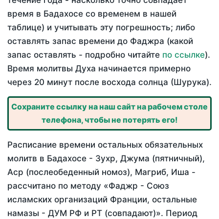
течение года - насколько точно совпадает
время в Бадахосе со временем в нашей
таблице) и учитывать эту погрешность; либо
оставлять запас времени до Фаджра (какой
запас оставлять - подробно читайте
по ссылке
).
Время молитвы Духа начинается примерно
через 20 минут после восхода солнца (Шурука).
Сохраните ссылку на наш сайт на рабочем столе
телефона, чтобы не потерять его!
Расписание времени остальных обязательных
молитв в Бадахосе - Зухр, Джума (пятничный),
Аср (послеобеденный номоз), Магриб, Иша -
рассчитано по методу «Фаджр - Союз
исламских организаций Франции, остальные
намазы - ДУМ РФ и РТ (совпадают)». Период