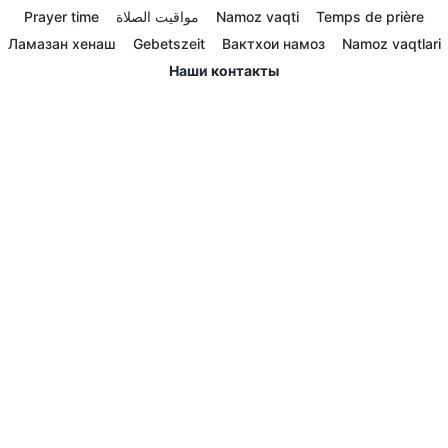
Prayer time
مواقيت الصلاة
Namoz vaqti
Temps de prière
Ламазан хенаш
Gebetszeit
Вактхои намоз
Namoz vaqtlari
Наши контакты