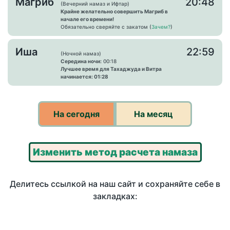
Магриб
20:48
(Вечерний намаз и Ифтар)
Крайне желательно совершить Магриб в
начале его времени!
Обязательно сверяйте с закатом (
Зачем?
)
Иша
22:59
(Ночной намаз)
Середина ночи:
00:18
Лучшее время для Тахаджуда и Витра
начинается: 01:28
На сегодня
На месяц
Изменить метод расчета намаза
Делитесь ссылкой на наш сайт и сохраняйте себе в
закладках: