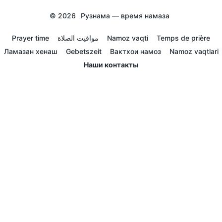
© 2026
Рузнама — время намаза
Prayer time
مواقيت الصلاة
Namoz vaqti
Temps de prière
Ламазан хенаш
Gebetszeit
Вактхои намоз
Namoz vaqtlari
Наши контакты