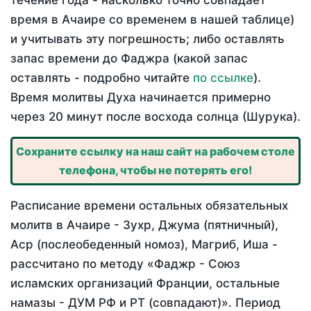
течение года - насколько точно совпадает
время в Ачаире со временем в нашей таблице)
и учитывать эту погрешность; либо оставлять
запас времени до Фаджра (какой запас
оставлять - подробно читайте
по ссылке
).
Время молитвы Духа начинается примерно
через 20 минут после восхода солнца (Шурука).
Сохраните ссылку на наш сайт на рабочем столе
телефона, чтобы не потерять его!
Расписание времени остальных обязательных
молитв в Ачаире - Зухр, Джума (пятничный),
Аср (послеобеденный номоз), Магриб, Иша -
рассчитано по методу «Фаджр - Союз
исламских организаций Франции, остальные
намазы - ДУМ РФ и РТ (совпадают)». Период