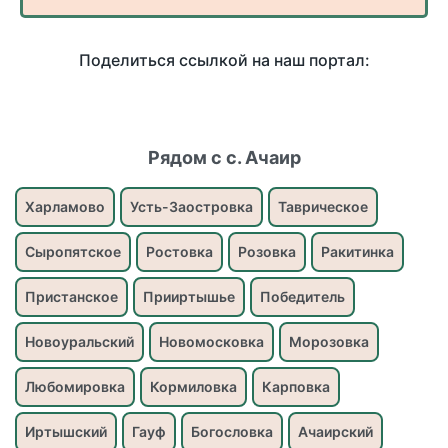
Поделиться ссылкой на наш портал:
Рядом с с. Ачаир
Харламово
Усть-Заостровка
Таврическое
Сыропятское
Ростовка
Розовка
Ракитинка
Пристанское
Прииртышье
Победитель
Новоуральский
Новомосковка
Морозовка
Любомировка
Кормиловка
Карповка
Иртышский
Гауф
Богословка
Ачаирский