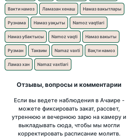
Вакти намоз
Ламазан хенаш
Намаз вакытлары
Рузнама
Намаз уақыты
Namoz vaqtlari
Намаз убактысы
Namoz vaqti
Намаз вакыты
Рузман
Таквим
Namaz vaxti
Вақти намоз
Ламаз хан
Namaz vaxtlari
Отзывы, вопросы и комментарии
Если вы ведете наблюдения в Ачаире -
можете фиксировать закат, рассвет,
утреннюю и вечернюю зарю на камеру и
выкладывать сюда, чтобы мы могли
корректировать расписание молитв.