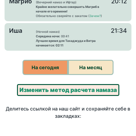
Магриб
20:12
(Вечерний намаз и Ифтар)
Крайне желательно совершить Магриб в
начале его времени!
Обязательно сверяйте с закатом (
Зачем?
)
Иша
21:34
(Ночной намаз)
Середина ночи:
00:41
Лучшее время для Тахаджуда и Витра
начинается: 02:11
На сегодня
На месяц
Изменить метод расчета намаза
Делитесь ссылкой на наш сайт и сохраняйте себе в
закладках: