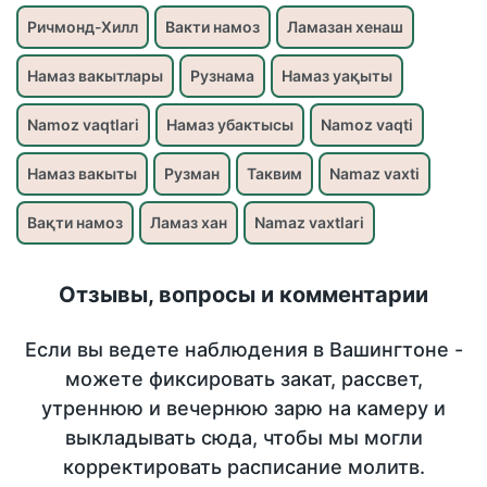
Ричмонд-Хилл
Вакти намоз
Ламазан хенаш
Намаз вакытлары
Рузнама
Намаз уақыты
Namoz vaqtlari
Намаз убактысы
Namoz vaqti
Намаз вакыты
Рузман
Таквим
Namaz vaxti
Вақти намоз
Ламаз хан
Namaz vaxtlari
Отзывы, вопросы и комментарии
Если вы ведете наблюдения в Вашингтоне -
можете фиксировать закат, рассвет,
утреннюю и вечернюю зарю на камеру и
выкладывать сюда, чтобы мы могли
корректировать расписание молитв.