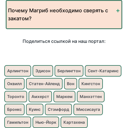
Почему Магриб необходимо сверять с
закатом?
Поделиться ссылкой на наш портал:
Арлингтон
Эдисон
Берлингтон
Сент-Катаринс
Оквилл
Статен-Айленд
Вон
Кингстон
Торонто
Амхерст
Маркем
Манхэттен
Бронкс
Куинс
Стэмфорд
Миссисауга
Гамильтон
Нью-Йорк
Картахена