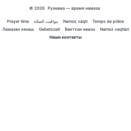
© 2026
Рузнама — время намаза
Prayer time
مواقيت الصلاة
Namoz vaqti
Temps de prière
Ламазан хенаш
Gebetszeit
Вактхои намоз
Namoz vaqtlari
Наши контакты