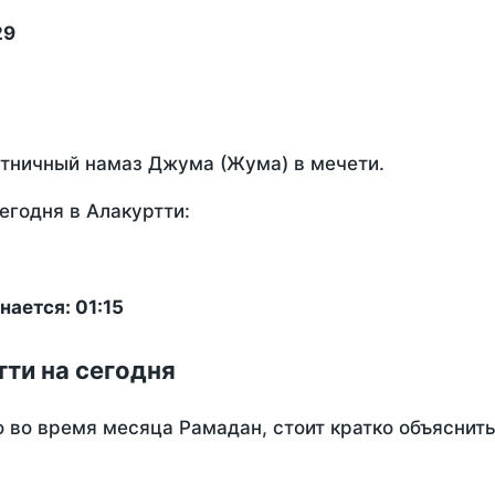
29
ятничный намаз Джума (Жума) в мечети.
егодня в Алакуртти:
ается: 01:15
тти на сегодня
о во время месяца Рамадан, стоит кратко объясни