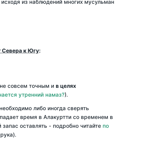
, исходя из наблюдений многих мусульман
т Севера к Югу
:
 не совсем точным и
в целях
нается утренний намаз?
).
необходимо либо иногда сверять
впадает время в Алакуртти со временем в
й запас оставлять - подробно читайте
по
рука).