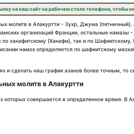
лку на наш сайт на рабочем столе телефона, чтобы не
ых молитв в Алакуртти - Зухр, Джума (пятничный),
ламских организаций Франции, остальные намазы -
 по ханафитскому (Ханафи), так и по Шафиитскому,
писании намоз определяется по шафиитскому мазх
ях и сделать наш график азанов более точным, то с
ьных молитв в Алакуртти
из которых совершается в определенное время. В А