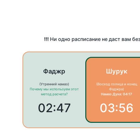
!!!
Ни одно расписание не даст вам бе
Фаджр
Шурук
(Утренний намаз)
(Восход солнца и конец
Почему мы используем этот
Фаджра)
метод расчета?
Намаз Духа: 04:17
02:47
03:56