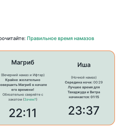
прочитайте:
Правильное время намазов
Магриб
Иша
(Вечерний намаз и Ифтар)
(Ночной намаз)
Крайне желательно
Середина ночи:
00:29
совершить Магриб в начале
Лучшее время для
его времени!
Тахаджуда и Витра
Обязательно сверяйте с
начинается: 01:15
закатом (
Зачем?
)
23:37
22:11