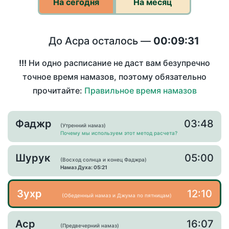
На сегодня
На месяц
До Асра осталось —
00:09:31
!!!
Ни одно расписание не даст вам безупречно
точное время намазов, поэтому обязательно
прочитайте:
Правильное время намазов
Фаджр
03:48
(Утренний намаз)
Почему мы используем этот метод расчета?
Шурук
05:00
(Восход солнца и конец Фаджра)
Намаз Духа: 05:21
Зухр
12:10
(Обеденный намаз и Джума по пятницам)
Аср
16:07
(Предвечерний намаз)