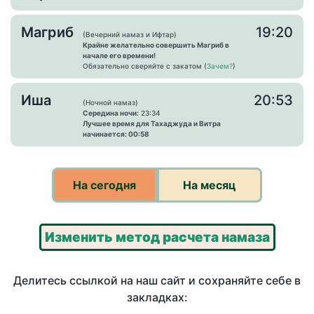
Магриб
19:20
(Вечерний намаз и Ифтар)
Крайне желательно совершить Магриб в
начале его времени!
Обязательно сверяйте с закатом (
Зачем?
)
Иша
20:53
(Ночной намаз)
Середина ночи:
23:34
Лучшее время для Тахаджуда и Витра
начинается: 00:58
На сегодня
На месяц
Изменить метод расчета намаза
Делитесь ссылкой на наш сайт и сохраняйте себе в
закладках: