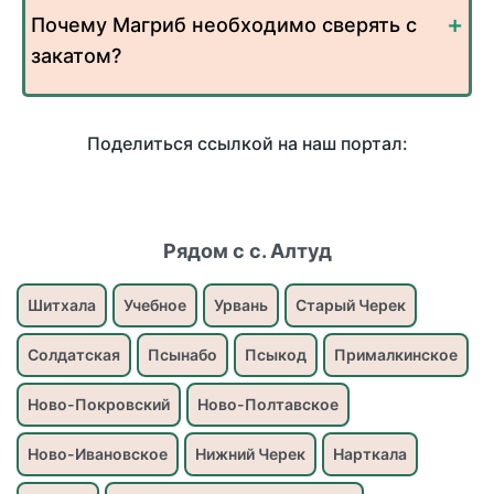
Почему Магриб необходимо сверять с
закатом?
Поделиться ссылкой на наш портал:
Рядом с с. Алтуд
Шитхала
Учебное
Урвань
Старый Черек
Солдатская
Псынабо
Псыкод
Прималкинское
Ново-Покровский
Ново-Полтавское
Ново-Ивановское
Нижний Черек
Нарткала