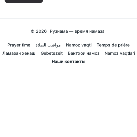
© 2026
Рузнама — время намаза
Prayer time
مواقيت الصلاة
Namoz vaqti
Temps de prière
Ламазан хенаш
Gebetszeit
Вактхои намоз
Namoz vaqtlari
Наши контакты