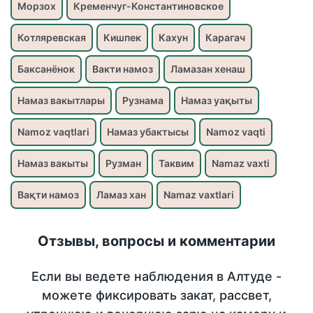
Морзох
Кременчуг-Константиновское
Котляревская
Кишпек
Кахун
Карагач
Баксанёнок
Вакти намоз
Ламазан хенаш
Намаз вакытлары
Рузнама
Намаз уақыты
Namoz vaqtlari
Намаз убактысы
Namoz vaqti
Намаз вакыты
Рузман
Таквим
Namaz vaxti
Вақти намоз
Ламаз хан
Namaz vaxtlari
Отзывы, вопросы и комментарии
Если вы ведете наблюдения в Алтуде -
можете фиксировать закат, рассвет,