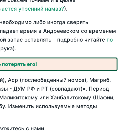
 не совсем точным и
в целях
нается утренний намаз?
).
необходимо либо иногда сверять
овпадает время в Андреевском со временем
ой запас оставлять - подробно читайте
по
рука).
 потерять его!
), Аср (послеобеденный номоз), Магриб,
зы - ДУМ РФ и РТ (совпадают)». Период
 Маликитскому или Ханбалитскому (Шафии,
абу. Изменить используемые методы
вяжитесь с нами.