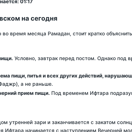
ается: 01:17
вском на сегодня
о во время месяца Рамадан, стоит кратко объясни
ем пищи.
Условно, завтрак перед постом. Однако под 
ержание от приема пищи, питья и всех других действий, наруша
аджр), а не раньше.
 - это вечерний прием пищи.
Под временем Ифтара подразум
ом утренней зари и заканчивается с закатом солнц
я Ифтара начинается с наступлением Вечерней мол