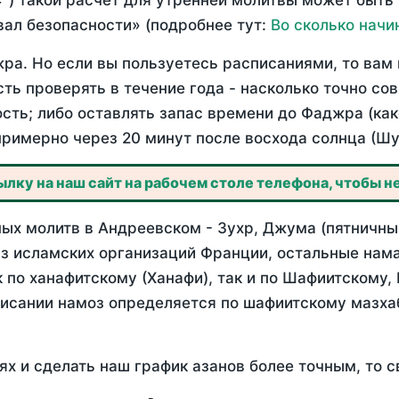
°) такой расчет для утренней молитвы может быть
ал безопасности» (подробнее тут:
Во сколько начи
ра. Но если вы пользуетесь расписаниями, то вам 
сть проверять в течение года - насколько точно с
ость; либо оставлять запас времени до Фаджра (как
примерно через 20 минут после восхода солнца (Шу
лку на наш сайт на рабочем столе телефона, чтобы не
ых молитв в Андреевском - Зухр, Джума (пятничный
з исламских организаций Франции, остальные нама
 по ханафитскому (Ханафи), так и по Шафиитскому,
писании намоз определяется по шафиитскому мазх
ях и сделать наш график азанов более точным, то с