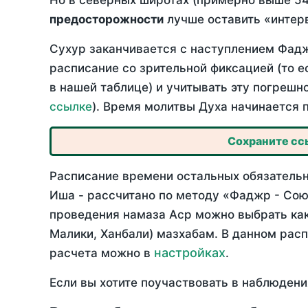
Но в северных широтах (примерно выше 54
предосторожности
лучше оставить «интерв
Сухур заканчивается с наступлением Фадж
расписание со зрительной фиксацией (то е
в нашей таблице) и учитывать эту погрешн
ссылке
). Время молитвы Духа начинается 
Сохраните ссы
Расписание времени остальных обязательн
Иша - рассчитано по методу «Фаджр - Сою
проведения намаза Аср можно выбрать как
Малики, Ханбали) мазхабам. В данном рас
настройках
расчета можно в
.
Если вы хотите поучаствовать в наблюдени