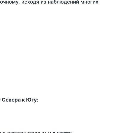
точному, исходя из наблюдений многих
т Севера к Югу
: