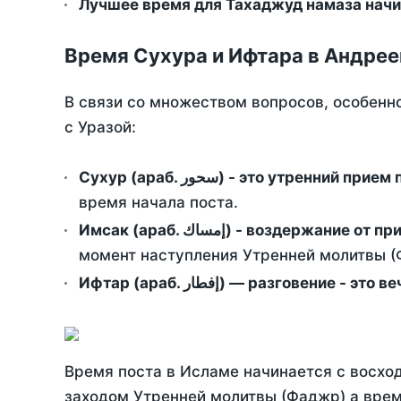
Лучшее время для Тахаджуд намаза начин
Время Сухура и Ифтара в Андрее
В связи со множеством вопросов, особенн
с Уразой:
Сухур (араб. سحور) - это утренний при
время начала поста.
Имсак (араб. إمساك) - возд
момент наступления Утренней молитвы (Ф
Ифтар (араб. إفطار) — разговение
Время поста в Исламе начинается с восход
заходом Утренней молитвы (Фаджр) а врем