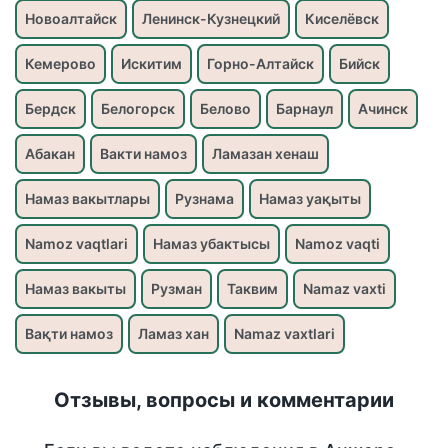
Новоалтайск
Ленинск-Кузнецкий
Киселёвск
Кемерово
Искитим
Горно-Алтайск
Бийск
Бердск
Белогорск
Белово
Барнаул
Ачинск
Абакан
Вакти намоз
Ламазан хенаш
Намаз вакытлары
Рузнама
Намаз уақыты
Namoz vaqtlari
Намаз убактысы
Namoz vaqti
Намаз вакыты
Рузман
Таквим
Namaz vaxti
Вақти намоз
Ламаз хан
Namaz vaxtlari
Отзывы, вопросы и комментарии