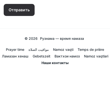
Отправить
© 2026
Рузнама — время намаза
Prayer time
مواقيت الصلاة
Namoz vaqti
Temps de prière
Ламазан хенаш
Gebetszeit
Вактхои намоз
Namoz vaqtlari
Наши контакты