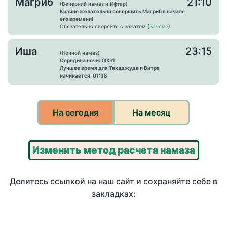
Магриб
21:10
(Вечерний намаз и Ифтар)
Крайне желательно совершить Магриб в начале
его времени!
Обязательно сверяйте с закатом (
Зачем?
)
Иша
23:15
(Ночной намаз)
Середина ночи:
00:31
Лучшее время для Тахаджуда и Витра
начинается: 01:38
На сегодня
На месяц
Изменить метод расчета намаза
Делитесь ссылкой на наш сайт и сохраняйте себе в
закладках: