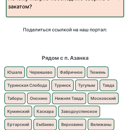
закатом?
Поделиться ссылкой на наш портал:
Рядом с п. Азанка
Юшала
Червишево
Фабричное
Тюмень
Туринская Слобода
Туринск
Тугулым
Тавда
Таборы
Онохино
Нижняя Тавда
Московский
Куминский
Каскара
Заводоуспенское
Ертарский
Ембаево
Верховино
Велижаны