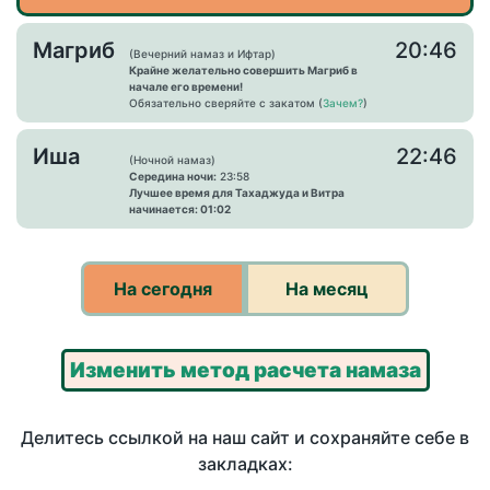
Магриб
20:46
(Вечерний намаз и Ифтар)
Крайне желательно совершить Магриб в
начале его времени!
Обязательно сверяйте с закатом (
Зачем?
)
Иша
22:46
(Ночной намаз)
Середина ночи:
23:58
Лучшее время для Тахаджуда и Витра
начинается: 01:02
На сегодня
На месяц
Изменить метод расчета намаза
Делитесь ссылкой на наш сайт и сохраняйте себе в
закладках: