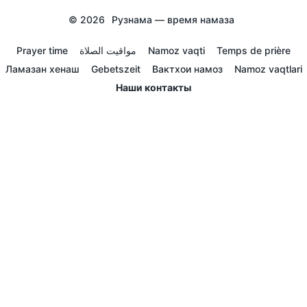
© 2026
Рузнама — время намаза
Prayer time
مواقيت الصلاة
Namoz vaqti
Temps de prière
Ламазан хенаш
Gebetszeit
Вактхои намоз
Namoz vaqtlari
Наши контакты