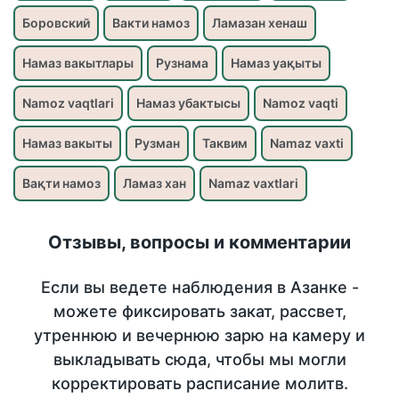
Боровский
Вакти намоз
Ламазан хенаш
Намаз вакытлары
Рузнама
Намаз уақыты
Namoz vaqtlari
Намаз убактысы
Namoz vaqti
Намаз вакыты
Рузман
Таквим
Namaz vaxti
Вақти намоз
Ламаз хан
Namaz vaxtlari
Отзывы, вопросы и комментарии
Если вы ведете наблюдения в Азанке -
можете фиксировать закат, рассвет,
утреннюю и вечернюю зарю на камеру и
выкладывать сюда, чтобы мы могли
корректировать расписание молитв.