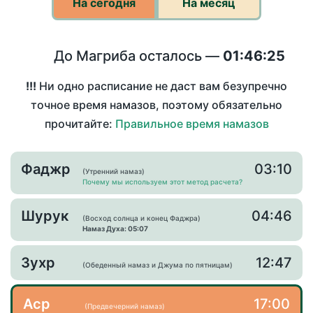
На сегодня
На месяц
До Магриба осталось —
01:46:25
!!!
Ни одно расписание не даст вам безупречно
точное время намазов, поэтому обязательно
прочитайте:
Правильное время намазов
Фаджр
03:10
(Утренний намаз)
Почему мы используем этот метод расчета?
Шурук
04:46
(Восход солнца и конец Фаджра)
Намаз Духа: 05:07
Зухр
12:47
(Обеденный намаз и Джума по пятницам)
Аср
17:00
(Предвечерний намаз)