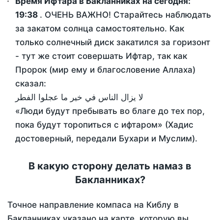
Время Ифтара в Бакланниках на сегодня:
19:38
. ОЧЕНЬ ВАЖНО! Старайтесь наблюдать
за закатом солнца самостоятельно. Как
только солнечный диск закатился за горизонт
- тут же стоит совершать Ифтар, так как
Пророк (мир ему и благословение Аллаха)
сказал:
لا يزال الناس في خير ما عجلوا الفطر
«Люди будут пребывать во благе до тех пор,
пока будут торопиться с ифтаром» (Хадис
достоверный, передали Бухари и Муслим).
В какую сторону делать намаз в
Бакланниках?
Точное направление компаса на Киблу в
Бакланниках указано на карте, которую вы