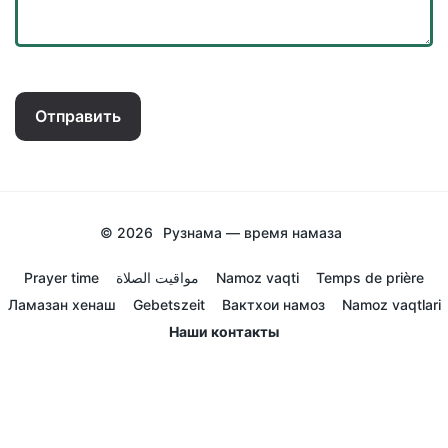
Отправить
© 2026
Рузнама — время намаза
Prayer time
مواقيت الصلاة
Namoz vaqti
Temps de prière
Ламазан хенаш
Gebetszeit
Вактхои намоз
Namoz vaqtlari
Наши контакты