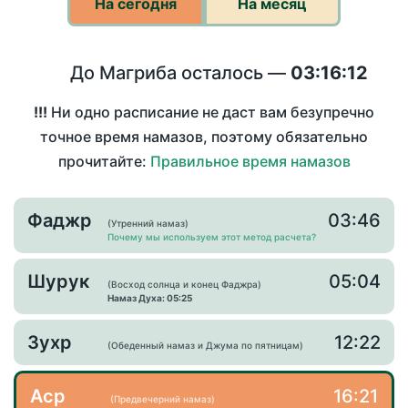
На сегодня
На месяц
До Магриба осталось —
03:16:12
!!!
Ни одно расписание не даст вам безупречно
точное время намазов, поэтому обязательно
прочитайте:
Правильное время намазов
Фаджр
03:46
(Утренний намаз)
Почему мы используем этот метод расчета?
Шурук
05:04
(Восход солнца и конец Фаджра)
Намаз Духа: 05:25
Зухр
12:22
(Обеденный намаз и Джума по пятницам)
Аср
16:21
(Предвечерний намаз)