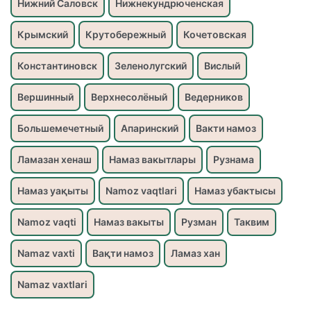
Нижний Саловск
Нижнекундрюченская
Крымский
Крутобережный
Кочетовская
Константиновск
Зеленолугский
Вислый
Вершинный
Верхнесолёный
Ведерников
Большемечетный
Апаринский
Вакти намоз
Ламазан хенаш
Намаз вакытлары
Рузнама
Намаз уақыты
Namoz vaqtlari
Намаз убактысы
Namoz vaqti
Намаз вакыты
Рузман
Таквим
Namaz vaxti
Вақти намоз
Ламаз хан
Namaz vaxtlari