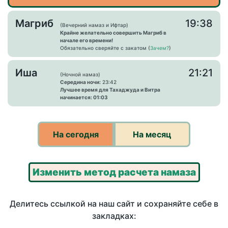
Магриб
19:38
(Вечерний намаз и Ифтар)
Крайне желательно совершить Магриб в
начале его времени!
Обязательно сверяйте с закатом (
Зачем?
)
Иша
21:21
(Ночной намаз)
Середина ночи:
23:42
Лучшее время для Тахаджуда и Витра
начинается: 01:03
На сегодня
На месяц
Изменить метод расчета намаза
Делитесь ссылкой на наш сайт и сохраняйте себе в
закладках: