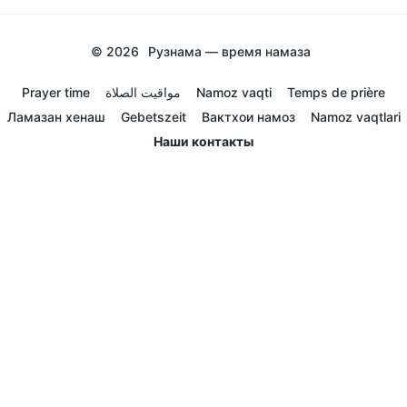
© 2026
Рузнама — время намаза
Prayer time
مواقيت الصلاة
Namoz vaqti
Temps de prière
Ламазан хенаш
Gebetszeit
Вактхои намоз
Namoz vaqtlari
Наши контакты