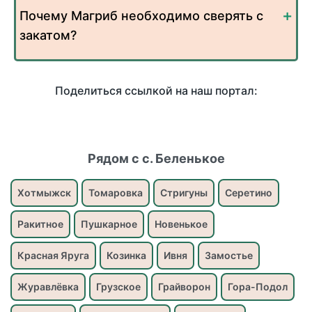
Почему Магриб необходимо сверять с
закатом?
Поделиться ссылкой на наш портал:
Рядом с с. Беленькое
Хотмыжск
Томаровка
Стригуны
Серетино
Ракитное
Пушкарное
Новенькое
Красная Яруга
Козинка
Ивня
Замостье
Журавлёвка
Грузское
Грайворон
Гора-Подол