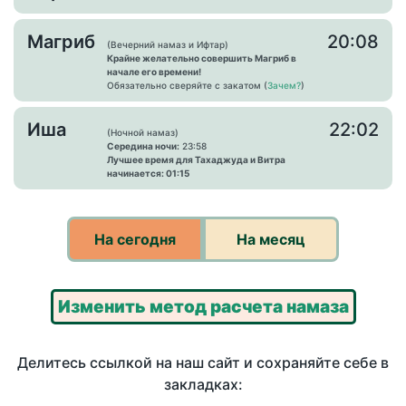
Магриб
20:08
(Вечерний намаз и Ифтар)
Крайне желательно совершить Магриб в
начале его времени!
Обязательно сверяйте с закатом (
Зачем?
)
Иша
22:02
(Ночной намаз)
Середина ночи:
23:58
Лучшее время для Тахаджуда и Витра
начинается: 01:15
На сегодня
На месяц
Изменить метод расчета намаза
Делитесь ссылкой на наш сайт и сохраняйте себе в
закладках: