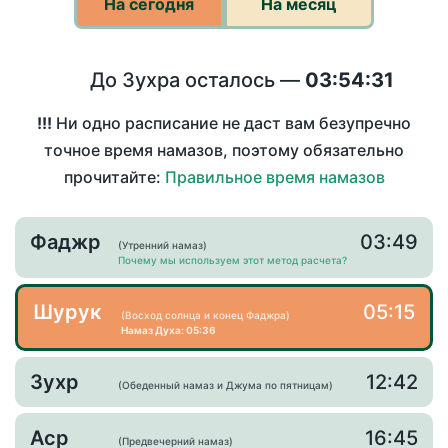
На сегодня
На месяц
До Зухра осталось —
03:54:31
!!!
Ни одно расписание не даст вам безупречно
точное время намазов, поэтому обязательно
прочитайте:
Правильное время намазов
Фаджр
03:49
(Утренний намаз)
Почему мы используем этот метод расчета?
Шурук
05:15
(Восход солнца и конец Фаджра)
Намаз Духа: 05:36
Зухр
12:42
(Обеденный намаз и Джума по пятницам)
Аср
16:45
(Предвечерний намаз)