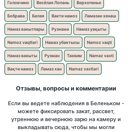
Головчино
Весёлая Лопань
Верхопенье
Бобрава
Белая
Вакти намоз
Ламазан хенаш
Намаз вакытлары
Рузнама
Намаз уақыты
Namoz vaqtlari
Намаз убактысы
Namoz vaqti
Намаз вакыты
Рузман
Таквим
Namaz vaxti
Вақти намоз
Ламаз хан
Namaz vaxtlari
Отзывы, вопросы и комментарии
Если вы ведете наблюдения в Беленьком -
можете фиксировать закат, рассвет,
утреннюю и вечернюю зарю на камеру и
выкладывать сюда, чтобы мы могли