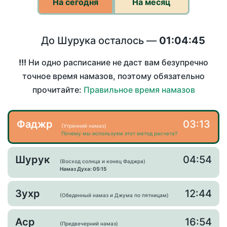
На сегодня
На месяц
До Шурука осталось —
01:04:45
!!!
Ни одно расписание не даст вам безупречно
точное время намазов, поэтому обязательно
прочитайте:
Правильное время намазов
Фаджр
03:13
(Утренний намаз)
Почему мы используем этот метод расчета?
Шурук
04:54
(Восход солнца и конец Фаджра)
Намаз Духа: 05:15
Зухр
12:44
(Обеденный намаз и Джума по пятницам)
Аср
16:54
(Предвечерний намаз)