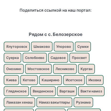
Поделиться ссылкой на наш портал:
Рядом с с. Белозерское
Ялуторовск
Шмаково
Упорово
Сумки
Суерка
Солобоево
Садовое
Просвет
Онохино
Мостовское
Лесниково
Курган
Киева
Кетово
Каширино
Исетское
Иковка
Глядянское
Введенское
Варгаши
Вакти намоз
Ламазан хенаш
Намаз вакытлары
Рузнама