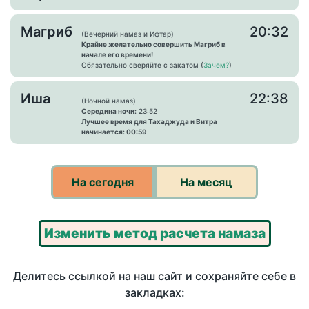
Магриб
20:32
(Вечерний намаз и Ифтар)
Крайне желательно совершить Магриб в
начале его времени!
Обязательно сверяйте с закатом (
Зачем?
)
Иша
22:38
(Ночной намаз)
Середина ночи:
23:52
Лучшее время для Тахаджуда и Витра
начинается: 00:59
На сегодня
На месяц
Изменить метод расчета намаза
Делитесь ссылкой на наш сайт и сохраняйте себе в
закладках: