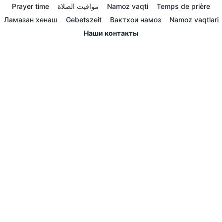
Prayer time
مواقيت الصلاة
Namoz vaqti
Temps de prière
Ламазан хенаш
Gebetszeit
Вактхои намоз
Namoz vaqtlari
Наши контакты