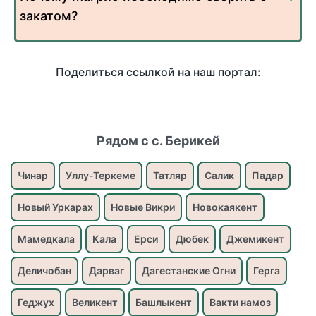
закатом?
Поделиться ссылкой на наш портал:
Рядом с с. Берикей
Чинар
Уллу-Теркеме
Татляр
Салик
Падар
Новый Уркарах
Новые Викри
Новокаякент
Мамедкала
Кала
Ерси
Дюбек
Джемикент
Деличобан
Дарваг
Дагестанские Огни
Герга
Геджух
Великент
Башлыкент
Вакти намоз