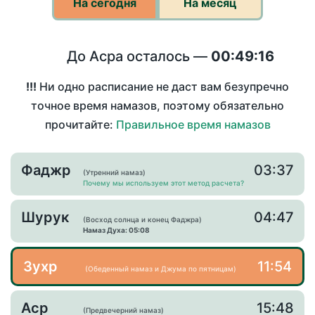
На сегодня
На месяц
До Асра осталось —
00:49:16
!!!
Ни одно расписание не даст вам безупречно
точное время намазов, поэтому обязательно
прочитайте:
Правильное время намазов
Фаджр
03:37
(Утренний намаз)
Почему мы используем этот метод расчета?
Шурук
04:47
(Восход солнца и конец Фаджра)
Намаз Духа: 05:08
Зухр
11:54
(Обеденный намаз и Джума по пятницам)
Аср
15:48
(Предвечерний намаз)