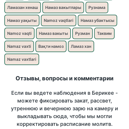
Ламазан хенаш
Намаз вакытлары
Рузнама
Намаз уақыты
Namoz vaqtlari
Намаз убактысы
Namoz vaqti
Намаз вакыты
Рузман
Таквим
Namaz vaxti
Вақти намоз
Ламаз хан
Namaz vaxtlari
Отзывы, вопросы и комментарии
Если вы ведете наблюдения в Берикее -
можете фиксировать закат, рассвет,
утреннюю и вечернюю зарю на камеру и
выкладывать сюда, чтобы мы могли
корректировать расписание молитв.