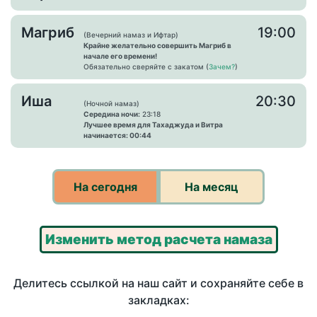
Магриб
19:00
(Вечерний намаз и Ифтар)
Крайне желательно совершить Магриб в
начале его времени!
Обязательно сверяйте с закатом (
Зачем?
)
Иша
20:30
(Ночной намаз)
Середина ночи:
23:18
Лучшее время для Тахаджуда и Витра
начинается: 00:44
На сегодня
На месяц
Изменить метод расчета намаза
Делитесь ссылкой на наш сайт и сохраняйте себе в
закладках: