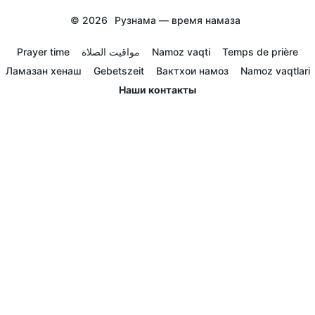
© 2026
Рузнама — время намаза
Prayer time
مواقيت الصلاة
Namoz vaqti
Temps de prière
Ламазан хенаш
Gebetszeit
Вактхои намоз
Namoz vaqtlari
Наши контакты