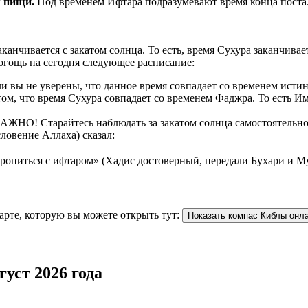
рием пищи.
Под временем Ифтара подразумевают время конца поста
аканчивается с закатом солнца. То есть, время Сухура заканчив
огощь на сегодня следующее расписание:
 вы не уверены, что данное время совпадает со временем истин
ом, что время Сухура совпадает со временем Фаджра. То есть И
ЖНО! Старайтесь наблюдать за закатом солнца самостоятельно. 
ловение Аллаха) сказал:
торопиться с ифтаром» (Хадис достоверный, передали Бухари и М
арте, которую вы можете открыть тут:
Показать компас Киблы онл
уст 2026 года