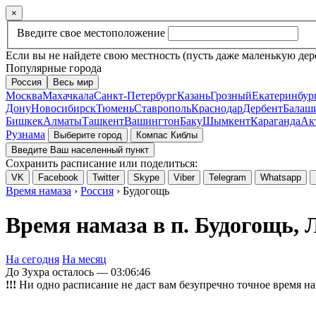
×
Введите свое местоположение
Если вы не найдете свою местность (пусть даже маленькую дер
Популярные города
Россия
Весь мир
Москва
Махачкала
Санкт-Петербург
Казань
Грозный
Екатеринбур
Дону
Новосибирск
Тюмень
Ставрополь
Краснодар
Дербент
Балаш
Бишкек
Алматы
Ташкент
Вашингтон
Баку
Шымкент
Караганда
Ак
Рузнама
Выберите город
Компас Киблы
Введите Ваш населенный пункт
Сохранить расписание или поделиться:
VK
Facebook
Twitter
Skype
Viber
Telegram
Whatsapp
Время намаза
›
Россия
› Будогощь
Время намаза в п. Будогощь, 
На сегодня
На месяц
До Зухра осталось —
03:06:46
!!!
Ни одно расписание не даст вам безупречно точное время на