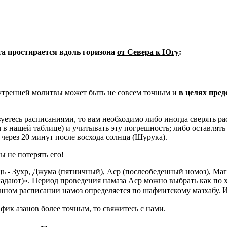
ета простирается вдоль горизона
от Севера к Югу
:
 утренней молитвы может быть не совсем точным и
в целях пре
уетесь расписаниями, то вам необходимо либо иногда сверять рас
м в нашей таблице) и учитывать эту погрешность; либо оставлять
через 20 минут после восхода солнца (Шурука).
ы не потерять его!
ь - Зухр, Джума (пятничный), Аср (послеобеденный номоз), Маг
адают)». Период проведения намаза Аср можно выбрать как по 
нном расписании намоз определяется по шафиитскому мазхабу. 
фик азанов более точным, то свяжитесь с нами.