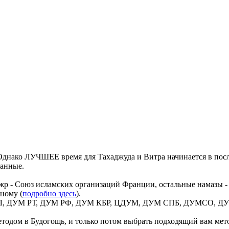
днако ЛУЧШЕЕ время для Тахаджуда и Витра начинается в посл
данные.
жр - Союз исламских организаций Франции, остальные намазы -
ному (
подробно здесь
).
 ВИЛ, ДУМ РТ, ДУМ РФ, ДУМ КБР, ЦДУМ, ДУМ СПБ, ДУМСО, ДУМ
тодом в Будогощь, и только потом выбрать подходящий вам метод