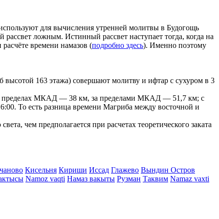
е используют для вычисления утренней молитвы в Будогощь
ой рассвет ложным. Истинный рассвет наступает тогда, когда на
 расчёте времени намазов (
подробно здесь
). Именно поэтому
 высотой 163 этажа) совершают молитву и ифтар с сухуром в 3
г в пределах МКАД — 38 км, за пределами МКАД — 51,7 км; с
- 16:00. То есть разница времени Магриба между восточной и
вета, чем предполагается при расчетах теоретического заката
чаново
Кисельня
Кириши
Иссад
Глажево
Вындин Остров
актысы
Namoz vaqti
Намаз вакыты
Рузман
Таквим
Namaz vaxti