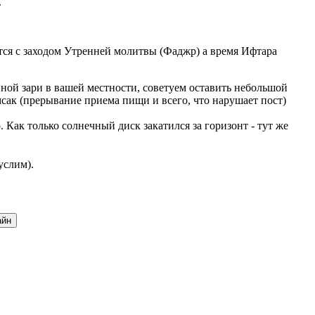
.
ается с заходом Утренней молитвы (Фаджр) а время Ифтара
ной зари в вашей местности, советуем оставить небольшой
мсак (прерывание приема пищи и всего, что нарушает пост)
Как только солнечный диск закатился за горизонт - тут же
услим).
айн