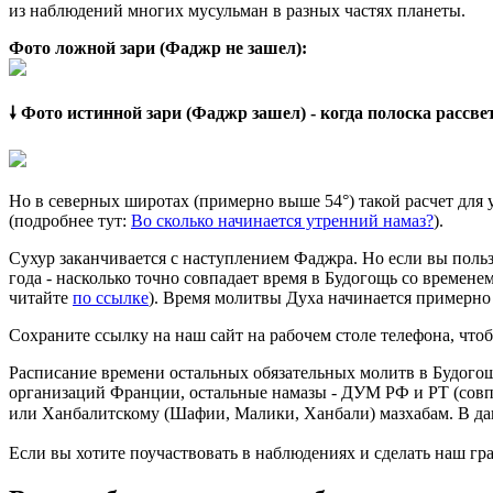
из наблюдений многих мусульман в разных частях планеты.
Фото ложной зари (Фаджр не зашел):
🠗 Фото истинной зари (Фаджр зашел) - когда полоска рассв
Но в северных широтах (примерно выше 54°) такой расчет для
(подробнее тут:
Во сколько начинается утренний намаз?
).
Сухур заканчивается с наступлением Фаджра. Но если вы польз
года - насколько точно совпадает время в Будогощь со времене
читайте
по ссылке
). Время молитвы Духа начинается примерно 
Сохраните ссылку на наш сайт на рабочем столе телефона, чтоб
Расписание времени остальных обязательных молитв в Будогощ
организаций Франции, остальные намазы - ДУМ РФ и РТ (совп
или Ханбалитскому (Шафии, Малики, Ханбали) мазхабам. В да
Если вы хотите поучаствовать в наблюдениях и сделать наш гра