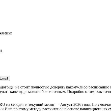
емени!
11
Email
Будогощь, не стоит полностью доверять какому-либо расписанию
лать календарь молитв более точным. Подробно о том, как точн
RU
на
сегодня
и текущий месяц —
Август 2026 года
. По умолча
и Иша по этому методу рассчитано на основе навигационных сум