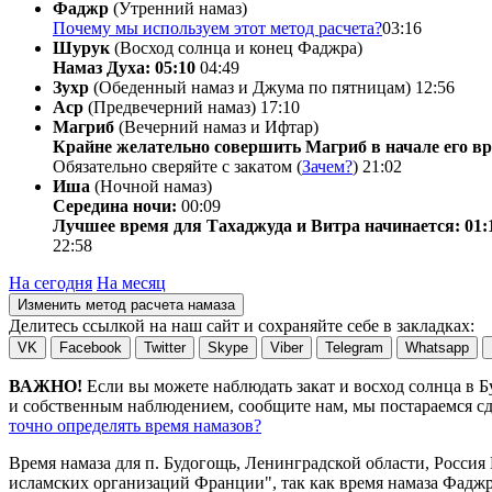
Фаджр
(Утренний намаз)
Почему мы используем этот метод расчета?
03:16
Шурук
(Восход солнца и конец Фаджра)
Намаз Духа: 05:10
04:49
Зухр
(Обеденный намаз и Джума по пятницам)
12:56
Аср
(Предвечерний намаз)
17:10
Магриб
(Вечерний намаз и Ифтар)
Крайне желательно совершить Магриб в начале его вр
Обязательно сверяйте с закатом (
Зачем?
)
21:02
Иша
(Ночной намаз)
Середина ночи:
00:09
Лучшее время для Тахаджуда и Витра начинается: 01:
22:58
На сегодня
На месяц
Изменить метод расчета намаза
Делитесь ссылкой на наш сайт и сохраняйте себе в закладках:
VK
Facebook
Twitter
Skype
Viber
Telegram
Whatsapp
ВАЖНО!
Если вы можете наблюдать закат и восход солнца в 
и собственным наблюдением, сообщите нам, мы постараемся сде
точно определять время намазов?
Время намаза для п. Будогощь, Ленинградской области, Россия
исламских организаций Франции", так как время намаза Фаджр 