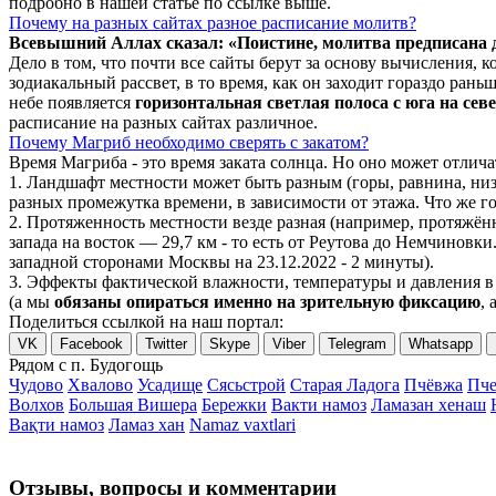
подробно в нашей статье по ссылке выше.
Почему на разных сайтах разное расписание молитв?
Всевышний Аллах сказал: «Поистине, молитва предписана
Дело в том, что почти все сайты берут за основу вычисления,
зодиакальный рассвет, в то время, как он заходит гораздо ран
небе появляется
горизонтальная светлая полоса с юга на сев
расписание на разных сайтах различное.
Почему Магриб необходимо сверять с закатом?
Время Магриба - это время заката солнца. Но оно может отли
1. Ландшафт местности может быть разным (горы, равнина, низ
разных промежутка времени, в зависимости от этажа. Что же го
2. Протяженность местности везде разная (например, протяжё
запада на восток — 29,7 км - то есть от Реутова до Немчиновки
западной сторонами Москвы на 23.12.2022 - 2 минуты).
3. Эффекты фактической влажности, температуры и давления в 
(а мы
обязаны опираться именно на зрительную фиксацию
, 
Поделиться ссылкой на наш портал:
VK
Facebook
Twitter
Skype
Viber
Telegram
Whatsapp
Рядом с п. Будогощь
Чудово
Хвалово
Усадище
Сясьстрой
Старая Ладога
Пчёвжа
Пче
Волхов
Большая Вишера
Бережки
Вакти намоз
Ламазан хенаш
Вақти намоз
Ламаз хан
Namaz vaxtlari
Отзывы, вопросы и комментарии