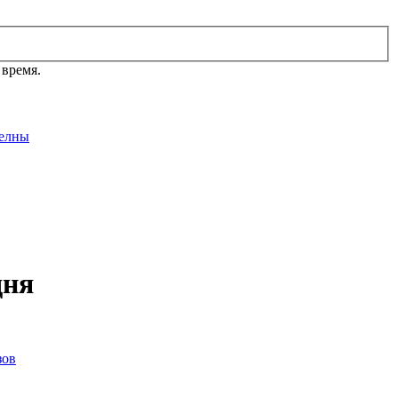
 время.
елны
дня
зов