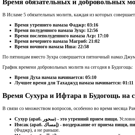
Время обязательных и добровольных мо
В Исламе 5 обязательных молитв, каждая из которых совершае
Время утреннего намаза Фаджр:
03:16
Время полуденного намаза Зухр:
12:56
Время послеполуденного намаза Аср:
17:10
Время вечернего намаза Магриб:
21:02
Время ночного намаза Иша:
22:58
По пятницам вместо Зухра совершается пятничный намаз Джум
График времени добровольных молитв на сегодня в Будогощь:
Время Духа намаза начинается: 05:10
Лучшее время для Тахаджуд намаза начинается: 01:11
Время Сухура и Ифтара в Будогощь на с
В связи со множеством вопросов, особенно во время месяца Ра
Сухур (араб. سحور) - это утренний прием пищи.
Условно
Имсак (араб. إمساك) - воздержание от прие
(Фаджр), а не раньше.