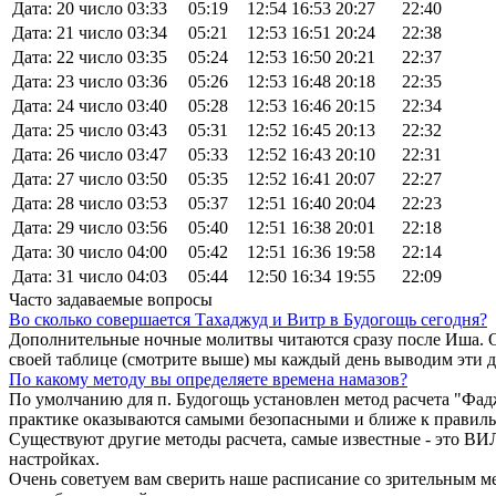
Дата: 20 число
03:33
05:19
12:54
16:53
20:27
22:40
Дата: 21 число
03:34
05:21
12:53
16:51
20:24
22:38
Дата: 22 число
03:35
05:24
12:53
16:50
20:21
22:37
Дата: 23 число
03:36
05:26
12:53
16:48
20:18
22:35
Дата: 24 число
03:40
05:28
12:53
16:46
20:15
22:34
Дата: 25 число
03:43
05:31
12:52
16:45
20:13
22:32
Дата: 26 число
03:47
05:33
12:52
16:43
20:10
22:31
Дата: 27 число
03:50
05:35
12:52
16:41
20:07
22:27
Дата: 28 число
03:53
05:37
12:51
16:40
20:04
22:23
Дата: 29 число
03:56
05:40
12:51
16:38
20:01
22:18
Дата: 30 число
04:00
05:42
12:51
16:36
19:58
22:14
Дата: 31 число
04:03
05:44
12:50
16:34
19:55
22:09
Часто задаваемые вопросы
Во сколько совершается Тахаджуд и Витр в Будогощь сегодня?
Дополнительные ночные молитвы читаются сразу после Иша. О
своей таблице (смотрите выше) мы каждый день выводим эти 
По какому методу вы определяете времена намазов?
По умолчанию для п. Будогощь установлен метод расчета "Фад
практике оказываются самыми безопасными и ближе к правиль
Существуют другие методы расчета, самые известные - это
настройках.
Очень советуем вам сверить наше расписание со зрительным ме