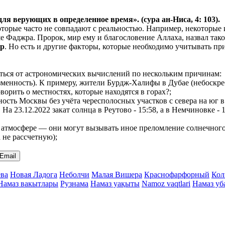
 для верующих в
определенное
время». (сура ан-Ниса, 4: 103).
 которые часто не совпадают с реальностью. Например, некоторы
ьше Фаджра. Пророк, мир ему и благословение Аллаха, назвал так
ер
. Но есть и другие факторы, которые необходимо учитывать при
чаться от астрономических вычислений по нескольким причинам:
менность). К примеру, жители Бурдж-Халифы в Дубае (небоскреб
ворить о местностях, которые находятся в горах?;
нность Москвы без учёта чересполосных участков с севера на ю
. На 23.12.2022 закат солнца в Реутово - 15:58, а в Немчиновке 
атмосфере — они могут вызывать иное преломление солнечного с
а не рассчетную);
Email
ва
Новая Ладога
Неболчи
Малая Вишера
Краснофарфорный
Кол
Намаз вакытлары
Рузнама
Намаз уақыты
Namoz vaqtlari
Намаз уб