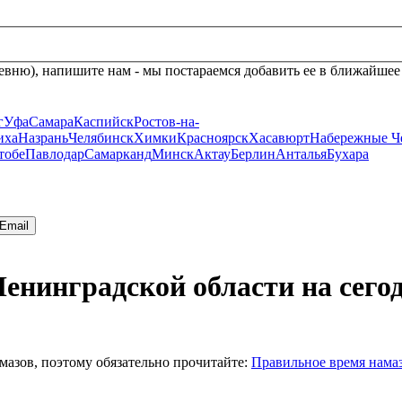
евню), напишите нам - мы постараемся добавить ее в ближайшее
г
Уфа
Самара
Каспийск
Ростов-на-
иха
Назрань
Челябинск
Химки
Красноярск
Хасавюрт
Набережные Ч
тобе
Павлодар
Самарканд
Минск
Актау
Берлин
Анталья
Бухара
Email
Ленинградской области на сего
мазов, поэтому обязательно прочитайте:
Правильное время нама