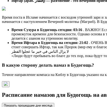
Ифтар (араб. إفطار) — разговение - это вечерний п
Время поста в Исламе начинается с восходом утренней зари и з
начинается с наступлением Вечерней молитвы (Магриб). В Буд
Время Сухура в Будогощь сегодня:
03:16
. ВАЖНО! Если
промежуток времени для безопасности. Однако основа в т
делается с азаном на утреннюю молитву.
Время Ифтара в Будогощь на сегодня:
21:02
. ОЧЕНЬ ВА
стоит совершать Ифтар, так как Пророк (мир ему и благос
لا يزال الناس في خير ما عجلوا الفطر
«Люди будут пребывать во благе до тех пор, пока будут 
В какую сторону делать намаз в Будогощь?
Точное направление компаса на Киблу в Будогощь указано на к
Расписание намазов для Будогощь на авг
Показать прошедшие дни месяца