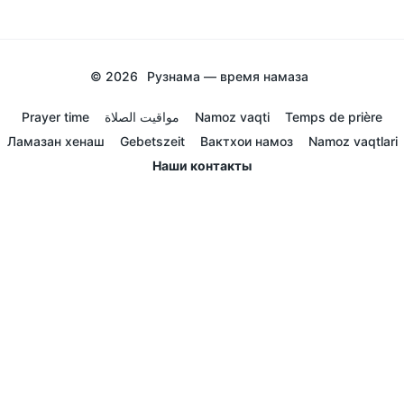
© 2026
Рузнама — время намаза
Prayer time
مواقيت الصلاة
Namoz vaqti
Temps de prière
Ламазан хенаш
Gebetszeit
Вактхои намоз
Namoz vaqtlari
Наши контакты