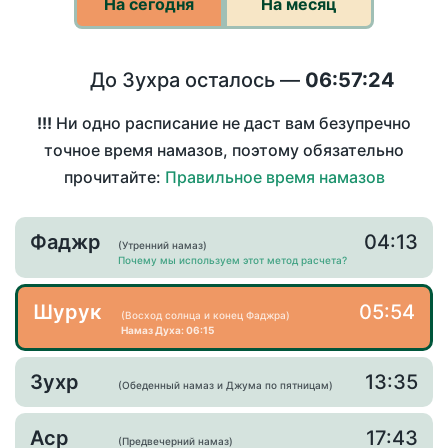
На сегодня
На месяц
До Зухра осталось —
06:57:24
!!!
Ни одно расписание не даст вам безупречно
точное время намазов, поэтому обязательно
прочитайте:
Правильное время намазов
Фаджр
04:13
(Утренний намаз)
Почему мы используем этот метод расчета?
Шурук
05:54
(Восход солнца и конец Фаджра)
Намаз Духа: 06:15
Зухр
13:35
(Обеденный намаз и Джума по пятницам)
Аср
17:43
(Предвечерний намаз)