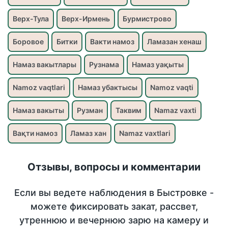
Верх-Тула
Верх-Ирмень
Бурмистрово
Боровое
Битки
Вакти намоз
Ламазан хенаш
Намаз вакытлары
Рузнама
Намаз уақыты
Namoz vaqtlari
Намаз убактысы
Namoz vaqti
Намаз вакыты
Рузман
Таквим
Namaz vaxti
Вақти намоз
Ламаз хан
Namaz vaxtlari
Отзывы, вопросы и комментарии
Если вы ведете наблюдения в Быстровке -
можете фиксировать закат, рассвет,
утреннюю и вечернюю зарю на камеру и