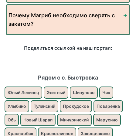
Почему Магриб необходимо сверять с
закатом?
Поделиться ссылкой на наш портал:
Рядом с с. Быстровка
Юный Ленинец
Элитный
Шипуново
Чик
Улыбино
Тулинский
Прокудское
Поваренка
Обь
Новый Шарап
Мичуринский
Марусино
Краснообск
Красноглинное
Заковряжино