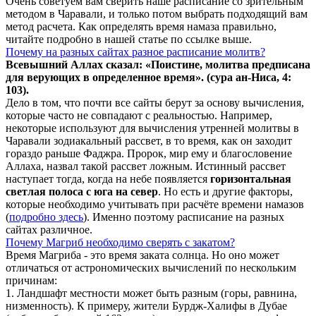
Очень советуем вам сверить наше расписание со зрительным
методом в Чаравали, и только потом выбрать подходящий вам
метод расчета. Как определять время намаза правильно,
читайте подробно в нашей статье по ссылке выше.
Почему на разных сайтах разное расписание молитв?
Всевышний Аллах сказал: «Поистине, молитва предписана
для верующих в
определенное
время». (сура ан-Ниса, 4:
103).
Дело в том, что почти все сайты берут за основу вычисления,
которые часто не совпадают с реальностью. Например,
некоторые используют для вычисления утренней молитвы в
Чаравали зодиакальный рассвет, в то время, как он заходит
гораздо раньше Фаджра. Пророк, мир ему и благословение
Аллаха, назвал такой рассвет ложным. Истинный рассвет
наступает тогда, когда на небе появляется
горизонтальная
светлая полоса с юга на север
. Но есть и другие факторы,
которые необходимо учитывать при расчёте времени намазов
(
подробно здесь
). Именно поэтому расписание на разных
сайтах различное.
Почему Магриб необходимо сверять с закатом?
Время Магриба - это время заката солнца. Но оно может
отличаться от астрономических вычислений по нескольким
причинам:
1. Ландшафт местности может быть разным (горы, равнина,
низменность). К примеру, жители Бурдж-Халифы в Дубае