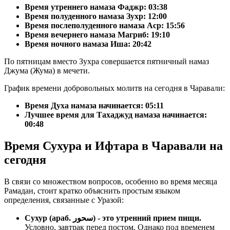
Время утреннего намаза Фаджр:
03:38
Время полуденного намаза Зухр:
12:00
Время послеполуденного намаза Аср:
15:56
Время вечернего намаза Магриб:
19:10
Время ночного намаза Иша:
20:42
По пятницам вместо Зухра совершается пятничный намаз
Джума (Жума) в мечети.
График времени добровольных молитв на сегодня в Чаравали:
Время Духа намаза начинается: 05:11
Лучшее время для Тахаджуд намаза начинается:
00:48
Время Сухура и Ифтара в Чаравали на
сегодня
В связи со множеством вопросов, особенно во время месяца
Рамадан, стоит кратко объяснить простым языком
определения, связанные с Уразой:
Сухур (араб. سحور) - это утренний прием пищи.
Условно, завтрак перед постом. Однако под временем