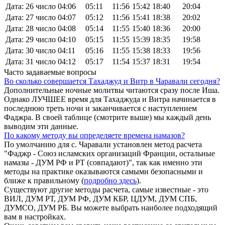
Дата: 26 число
04:06
05:11
11:56
15:42
18:40
20:04
Дата: 27 число
04:07
05:12
11:56
15:41
18:38
20:02
Дата: 28 число
04:08
05:14
11:55
15:40
18:36
20:00
Дата: 29 число
04:10
05:15
11:55
15:39
18:35
19:58
Дата: 30 число
04:11
05:16
11:55
15:38
18:33
19:56
Дата: 31 число
04:12
05:17
11:54
15:37
18:31
19:54
Часто задаваемые вопросы
Во сколько совершается Тахаджуд и Витр в Чаравали сегодня?
Дополнительные ночные молитвы читаются сразу после Иша.
Однако ЛУЧШЕЕ время для Тахаджуда и Витра начинается в
последнюю треть ночи и заканчивается с наступлением
Фаджра. В своей таблице (смотрите выше) мы каждый день
выводим эти данные.
По какому методу вы определяете времена намазов?
По умолчанию для с. Чаравали установлен метод расчета
"Фаджр - Союз исламских организаций Франции, остальные
намазы - ДУМ РФ и РТ (совпадают)", так как именно эти
методы на практике оказываются самыми безопасными и
ближе к правильному (
подробно здесь
).
Существуют другие методы расчета, самые известные - это
ВИЛ, ДУМ РТ, ДУМ РФ, ДУМ КБР, ЦДУМ, ДУМ СПБ,
ДУМСО, ДУМ РБ. Вы можете выбрать наиболее подходящий
вам в настройках.