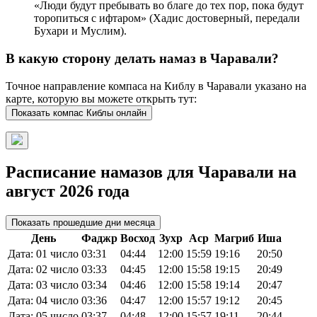
«Люди будут пребывать во благе до тех пор, пока будут
торопиться с ифтаром» (Хадис достоверный, передали
Бухари и Муслим).
В какую сторону делать намаз в Чаравали?
Точное направление компаса на Киблу в Чаравали указано на
карте, которую вы можете открыть тут:
Показать компас Киблы онлайн
Расписание намазов для Чаравали на
август 2026 года
Показать прошедшие дни месяца
День
Фаджр
Восход
Зухр
Аср
Магриб
Иша
Дата: 01 число
03:31
04:44
12:00
15:59
19:16
20:50
Дата: 02 число
03:33
04:45
12:00
15:58
19:15
20:49
Дата: 03 число
03:34
04:46
12:00
15:58
19:14
20:47
Дата: 04 число
03:36
04:47
12:00
15:57
19:12
20:45
Дата: 05 число
03:37
04:48
12:00
15:57
19:11
20:44