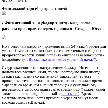
частях планеты.
Фото ложной зари (Фаджр не зашел):
🠗 Фото истинной зари (Фаджр зашел) - когда полоска
рассвета простирается вдоль горизона
от Севера к Югу
:
Но в северных широтах (примерно выше 54°) такой расчет для
утренней молитвы может быть не совсем точным и
в целях
предосторожности
лучше оставить «интервал безопасности»
(подробнее тут:
Во сколько начинается утренний намаз?
).
Сухур заканчивается с наступлением Фаджра. Но если вы
пользуетесь расписаниями, то вам необходимо либо иногда
сверять расписание со зрительной фиксацией (то есть
проверять в течение года - насколько точно совпадает время в
Чаравали со временем в нашей таблице) и учитывать эту
погрешность; либо оставлять запас времени до Фаджра (какой
запас оставлять - подробно читайте
по ссылке
). Время
молитвы Духа начинается примерно через 20 минут после
восхода солнца (Шурука).