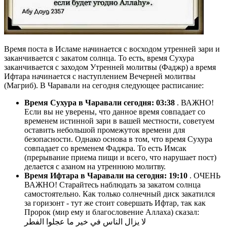
Время поста в Исламе начинается с восходом утренней зари и
заканчивается с закатом солнца. То есть, время Сухура
заканчивается с заходом Утренней молитвы (Фаджр) а время
Ифтара начинается с наступлением Вечерней молитвы
(Магриб). В Чаравали на сегодня следующее расписание:
Время Сухура в Чаравали сегодня:
03:38
. ВАЖНО!
Если вы не уверены, что данное время совпадает со
временем истинной зари в вашей местности, советуем
оставить небольшой промежуток времени для
безопасности. Однако основа в том, что время Сухура
совпадает со временем Фаджра. То есть Имсак
(прерывание приема пищи и всего, что нарушает пост)
делается с азаном на утреннюю молитву.
Время Ифтара в Чаравали на сегодня:
19:10
. ОЧЕНЬ
ВАЖНО! Старайтесь наблюдать за закатом солнца
самостоятельно. Как только солнечный диск закатился
за горизонт - тут же стоит совершать Ифтар, так как
Пророк (мир ему и благословение Аллаха) сказал:
لا يزال الناس في خير ما عجلوا الفطر