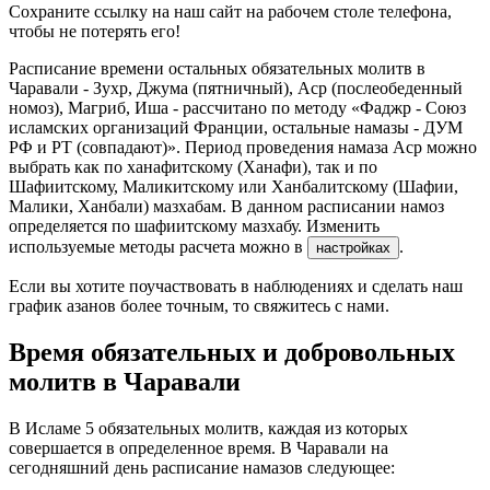
Сохраните ссылку на наш сайт на рабочем столе телефона,
чтобы не потерять его!
Расписание времени остальных обязательных молитв в
Чаравали - Зухр, Джума (пятничный), Аср (послеобеденный
номоз), Магриб, Иша - рассчитано по методу «Фаджр - Союз
исламских организаций Франции, остальные намазы - ДУМ
РФ и РТ (совпадают)». Период проведения намаза Аср можно
выбрать как по ханафитскому (Ханафи), так и по
Шафиитскому, Маликитскому или Ханбалитскому (Шафии,
Малики, Ханбали) мазхабам. В данном расписании намоз
определяется по шафиитскому мазхабу. Изменить
используемые методы расчета можно в
.
настройках
Если вы хотите поучаствовать в наблюдениях и сделать наш
график азанов более точным, то свяжитесь с нами.
Время обязательных и добровольных
молитв в Чаравали
В Исламе 5 обязательных молитв, каждая из которых
совершается в определенное время. В Чаравали на
сегодняшний день расписание намазов следующее: