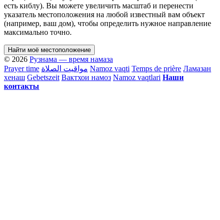
есть киблу). Вы можете увеличить масштаб и перенести
указатель местоположения на любой известный вам объект
(например, ваш дом), чтобы определить нужное направление
максимально точно.
Найти моё местоположение
© 2026
Рузнама — время намаза
Prayer time
مواقيت الصلاة
Namoz vaqti
Temps de prière
Ламазан
хенаш
Gebetszeit
Вактхои намоз
Namoz vaqtlari
Наши
контакты