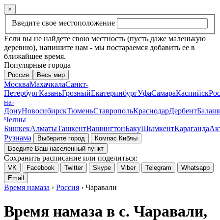
×
Введите свое местоположение
Если вы не найдете свою местность (пусть даже маленькую
деревню), напишите нам - мы постараемся добавить ее в
ближайшее время.
Популярные города
Россия
Весь мир
Москва
Махачкала
Санкт-
Петербург
Казань
Грозный
Екатеринбург
Уфа
Самара
Каспийск
Рос
на-
Дону
Новосибирск
Тюмень
Ставрополь
Краснодар
Дербент
Балаш
Челны
Бишкек
Алматы
Ташкент
Вашингтон
Баку
Шымкент
Караганда
Ак
Рузнама
Выберите город
Компас Киблы
Введите Ваш населенный пункт
Сохранить расписание или поделиться:
VK
Facebook
Twitter
Skype
Viber
Telegram
Whatsapp
Email
Время намаза
›
Россия
› Чаравали
Время намаза в с. Чаравали,