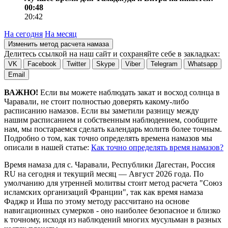
00:48
20:42
На сегодня
На месяц
Изменить метод расчета намаза
Делитесь ссылкой на наш сайт и сохраняйте себе в закладках:
VK
Facebook
Twitter
Skype
Viber
Telegram
Whatsapp
Email
ВАЖНО!
Если вы можете наблюдать закат и восход солнца в
Чаравали, не стоит полностью доверять какому-либо
расписанию намазов. Если вы заметили разницу между
нашим расписанием и собственным наблюдением, сообщите
нам, мы постараемся сделать календарь молитв более точным.
Подробно о том, как точно определять времена намазов мы
описали в нашей статье:
Как точно определять время намазов?
Время намаза для с. Чаравали, Республики Дагестан, Россия
RU
на
сегодня
и текущий месяц —
Август 2026 года
. По
умолчанию для утренней молитвы стоит метод расчета "Союз
исламских организаций Франции", так как время намаза
Фаджр и Иша по этому методу рассчитано на основе
навигационных сумерков - оно наиболее безопасное и близко
к точному, исходя из наблюдений многих мусульман в разных