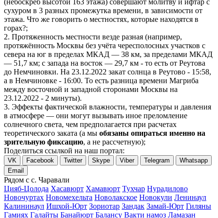
(небоскреб высотой 163 этажа) совершают молитву и ифтар с
сухуром в 3 разных промежутка времени, в зависимости от
этажа. Что же говорить о местностях, которые находятся в
горах?;
2. Протяженность местности везде разная (например,
протяжённость Москвы без учёта чересполосных участков с
севера на юг в пределах МКАД — 38 км, за пределами МКАД
— 51,7 км; с запада на восток — 29,7 км - то есть от Реутова
до Немчиновки. На 23.12.2022 закат солнца в Реутово - 15:58,
а в Немчиновке - 16:00. То есть разница времени Магриба
между восточной и западной сторонами Москвы на
23.12.2022 - 2 минуты).
3. Эффекты фактической влажности, температуры и давления
в атмосфере — они могут вызывать иное преломление
солнечного света, чем предполагается при расчетах
теоретического заката (а мы
обязаны опираться именно на
зрительную фиксацию
, а не рассчетную);
Поделиться ссылкой на наш портал:
VK
Facebook
Twitter
Skype
Viber
Telegram
Whatsapp
Email
Рядом с с. Чаравали
Цияб-Цолода
Хасавюрт
Хамавюрт
Тухчар
Нурадилово
Новочуртах
Новомехельта
Новолакское
Новокули
Ленинаул
Калининаул
Ишхой-Юрт
Зориотар
Зандак
Замай-Юрт
Гиляны
Гамиях
Галайты
Банайюрт
Балансу
Вакти намоз
Ламазан