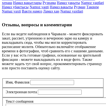
хенаш
Намаз вакытлары
Рузнама
Намаз уақыты
Namoz vaqtlari
Намаз убактысы
Namoz vaqti
Намаз вакыты
Рузман
Таквим
Namaz vaxti
Вақти намоз
Ламаз хан
Namaz vaxtlari
Отзывы, вопросы и комментарии
Если вы ведете наблюдения в Чаравали - можете фиксировать
закат, рассвет, утреннюю и вечернюю зарю на камеру и
выкладывать сюда, чтобы мы могли корректировать
расписание молитв. Обязательно включайте отображение
времени в фотографии, чтоб сравнить его с нашими данными.
Если у вас есть готовые графики, основанные на зрительной
фиксации - можете выкладывать их в виде фото. Также
можете задать тут свой вопрос, прокомментировать страницу
или просто поставить оценку сайту.
Имя, Фамилия
Электронная почта
Текст сообщения