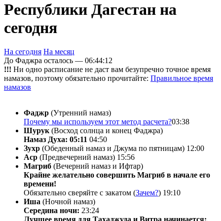
Республики Дагестан на
сегодня
На сегодня
На месяц
До Фаджра осталось —
06:44:12
!!!
Ни одно расписание не даст вам безупречно точное время
намазов, поэтому обязательно прочитайте:
Правильное время
намазов
Фаджр
(Утренний намаз)
Почему мы используем этот метод расчета?
03:38
Шурук
(Восход солнца и конец Фаджра)
Намаз Духа: 05:11
04:50
Зухр
(Обеденный намаз и Джума по пятницам)
12:00
Аср
(Предвечерний намаз)
15:56
Магриб
(Вечерний намаз и Ифтар)
Крайне желательно совершить Магриб в начале его
времени!
Обязательно сверяйте с закатом (
Зачем?
)
19:10
Иша
(Ночной намаз)
Середина ночи:
23:24
Лучшее время для Тахаджуда и Витра начинается: