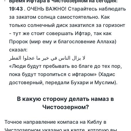
Время Ифтара в Чистоозерном на сегодня:
19:43
. ОЧЕНЬ ВАЖНО! Старайтесь наблюдать
за закатом солнца самостоятельно. Как
только солнечный диск закатился за горизонт
- тут же стоит совершать Ифтар, так как
Пророк (мир ему и благословение Аллаха)
сказал:
لا يزال الناس في خير ما عجلوا الفطر
«Люди будут пребывать во благе до тех пор,
пока будут торопиться с ифтаром» (Хадис
достоверный, передали Бухари и Муслим).
В какую сторону делать намаз в
Чистоозерном?
Точное направление компаса на Киблу в
Чистоозерном указано на карте, которую вы