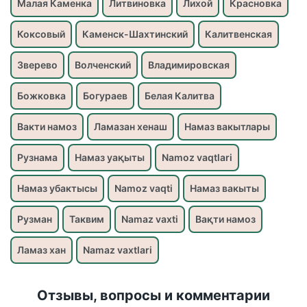
Малая Каменка
Литвиновка
Лихой
Красновка
Коксовый
Каменск-Шахтинский
Калитвенская
Зверево
Волченский
Владимировская
Божковка
Богураев
Белая Калитва
Вакти намоз
Ламазан хенаш
Намаз вакытлары
Рузнама
Намаз уақыты
Namoz vaqtlari
Намаз убактысы
Namoz vaqti
Намаз вакыты
Рузман
Таквим
Namaz vaxti
Вақти намоз
Ламаз хан
Namaz vaxtlari
Отзывы, вопросы и комментарии