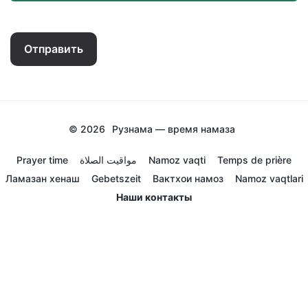
Отправить
© 2026
Рузнама — время намаза
Prayer time
مواقيت الصلاة
Namoz vaqti
Temps de prière
Ламазан хенаш
Gebetszeit
Вактхои намоз
Namoz vaqtlari
Наши контакты