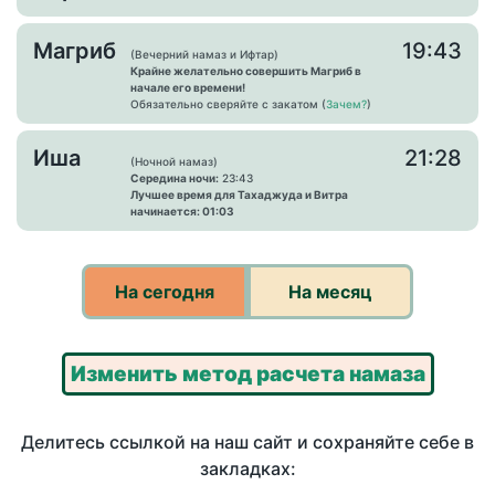
Магриб
19:43
(Вечерний намаз и Ифтар)
Крайне желательно совершить Магриб в
начале его времени!
Обязательно сверяйте с закатом (
Зачем?
)
Иша
21:28
(Ночной намаз)
Середина ночи:
23:43
Лучшее время для Тахаджуда и Витра
начинается: 01:03
На сегодня
На месяц
Изменить метод расчета намаза
Делитесь ссылкой на наш сайт и сохраняйте себе в
закладках: