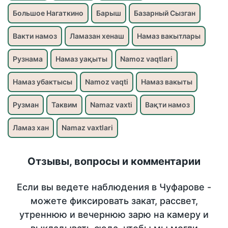
Большое Нагаткино
Барыш
Базарный Сызган
Вакти намоз
Ламазан хенаш
Намаз вакытлары
Рузнама
Намаз уақыты
Namoz vaqtlari
Намаз убактысы
Namoz vaqti
Намаз вакыты
Рузман
Таквим
Namaz vaxti
Вақти намоз
Ламаз хан
Namaz vaxtlari
Отзывы, вопросы и комментарии
Если вы ведете наблюдения в Чуфарове -
можете фиксировать закат, рассвет,
утреннюю и вечернюю зарю на камеру и