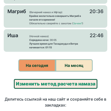
Магриб
20:36
(Вечерний намаз и Ифтар)
Крайне желательно совершить Магриб в
начале его времени!
Обязательно сверяйте с закатом (
Зачем?
)
Иша
22:46
(Ночной намаз)
Середина ночи:
00:05
Лучшее время для Тахаджуда и Витра
начинается: 01:15
На сегодня
На месяц
Изменить метод расчета намаза
Делитесь ссылкой на наш сайт и сохраняйте себе в
закладках: