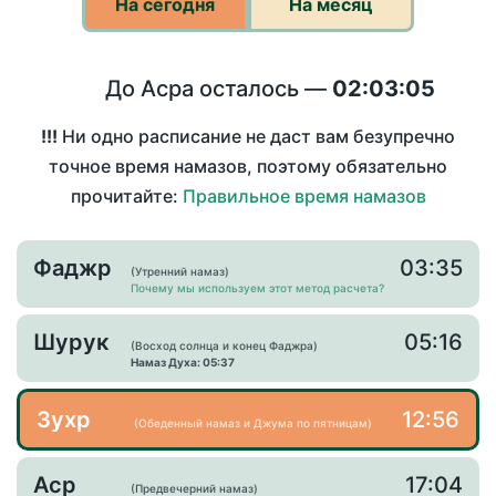
На сегодня
На месяц
До Асра осталось —
02:03:05
!!!
Ни одно расписание не даст вам безупречно
точное время намазов, поэтому обязательно
прочитайте:
Правильное время намазов
Фаджр
03:35
(Утренний намаз)
Почему мы используем этот метод расчета?
Шурук
05:16
(Восход солнца и конец Фаджра)
Намаз Духа: 05:37
Зухр
12:56
(Обеденный намаз и Джума по пятницам)
Аср
17:04
(Предвечерний намаз)