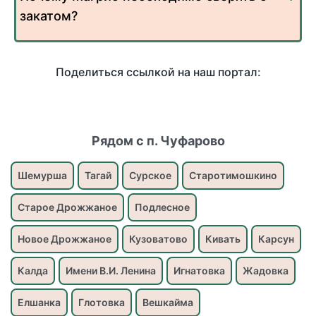
закатом?
Поделиться ссылкой на наш портал:
Рядом с п. Чуфарово
Шемурша
Тагай
Сурское
Старотимошкино
Старое Дрожжаное
Подлесное
Новое Дрожжаное
Кузоватово
Кивать
Карсун
Калда
Имени В.И. Ленина
Игнатовка
Жадовка
Елшанка
Глотовка
Вешкайма