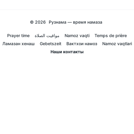
© 2026
Рузнама — время намаза
Prayer time
مواقيت الصلاة
Namoz vaqti
Temps de prière
Ламазан хенаш
Gebetszeit
Вактхои намоз
Namoz vaqtlari
Наши контакты