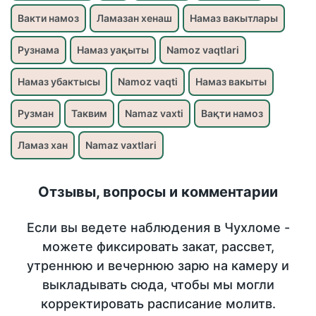
Вакти намоз
Ламазан хенаш
Намаз вакытлары
Рузнама
Намаз уақыты
Namoz vaqtlari
Намаз убактысы
Namoz vaqti
Намаз вакыты
Рузман
Таквим
Namaz vaxti
Вақти намоз
Ламаз хан
Namaz vaxtlari
Отзывы, вопросы и комментарии
Если вы ведете наблюдения в Чухломе -
можете фиксировать закат, рассвет,
утреннюю и вечернюю зарю на камеру и
выкладывать сюда, чтобы мы могли
корректировать расписание молитв.