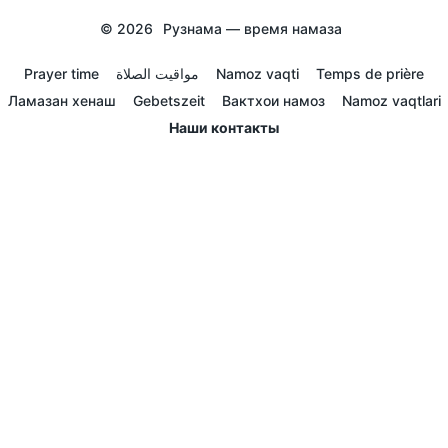
© 2026
Рузнама — время намаза
Prayer time
مواقيت الصلاة
Namoz vaqti
Temps de prière
Ламазан хенаш
Gebetszeit
Вактхои намоз
Namoz vaqtlari
Наши контакты