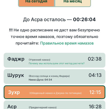
На сегодня
На месяц
До Асра осталось —
00:26:04
!!!
Ни одно расписание не даст вам безупречно
точное время намазов, поэтому обязательно
прочитайте:
Правильное время намазов
Фаджр
02:38
(Утренний намаз)
Почему мы используем этот метод расчета?
Шурук
04:13
(Восход солнца и конец Фаджра)
Намаз Духа: 04:34
Зухр
12:15
(Обеденный намаз и Джума по пятницам)
Аср
16:28
(Предвечерний намаз)