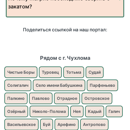
закатом?
Поделиться ссылкой на наш портал:
Рядом с г. Чухлома
Чистые Боры
Туровец
Тотьма
Судай
Солигалич
Село имени Бабушкина
Парфеньево
Палкино
Павлово
Отрадное
Островское
Озёрный
Николо-Полома
Нея
Кадый
Галич
Васильевское
Буй
Арефино
Антропово