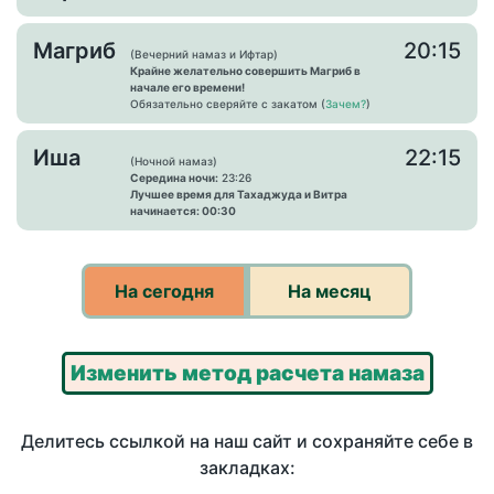
Магриб
20:15
(Вечерний намаз и Ифтар)
Крайне желательно совершить Магриб в
начале его времени!
Обязательно сверяйте с закатом (
Зачем?
)
Иша
22:15
(Ночной намаз)
Середина ночи:
23:26
Лучшее время для Тахаджуда и Витра
начинается: 00:30
На сегодня
На месяц
Изменить метод расчета намаза
Делитесь ссылкой на наш сайт и сохраняйте себе в
закладках: