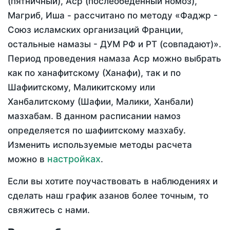
(пятничный), Аср (послеобеденный номоз),
Магриб, Иша - рассчитано по методу «Фаджр -
Союз исламских организаций Франции,
остальные намазы - ДУМ РФ и РТ (совпадают)».
Период проведения намаза Аср можно выбрать
как по ханафитскому (Ханафи), так и по
Шафиитскому, Маликитскому или
Ханбалитскому (Шафии, Малики, Ханбали)
мазхабам. В данном расписании намоз
определяется по шафиитскому мазхабу.
Изменить используемые методы расчета
настройках
можно в
.
Если вы хотите поучаствовать в наблюдениях и
сделать наш график азанов более точным, то
свяжитесь с нами.