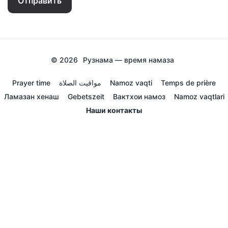
Отправить
© 2026
Рузнама — время намаза
Prayer time
مواقيت الصلاة
Namoz vaqti
Temps de prière
Ламазан хенаш
Gebetszeit
Вактхои намоз
Namoz vaqtlari
Наши контакты