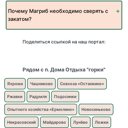
Почему Магриб необходимо сверять с
закатом?
Поделиться ссылкой на наш портал:
Рядом с п. Дома Отдыха "горки"
Яхрома
Чашниково
Совхоза «Останкино»
Ржавки
Радумля
Подосинки
Опытного хозяйства «Ермолино»
Новосиньково
Некрасовский
Майдарово
Лунёво
Ложки