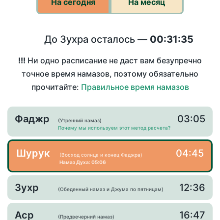
На сегодня
На месяц
До Зухра осталось —
00:31:34
!!!
Ни одно расписание не даст вам безупречно
точное время намазов, поэтому обязательно
прочитайте:
Правильное время намазов
Фаджр
03:05
(Утренний намаз)
Почему мы используем этот метод расчета?
Шурук
04:45
(Восход солнца и конец Фаджра)
Намаз Духа: 05:06
Зухр
12:36
(Обеденный намаз и Джума по пятницам)
Аср
16:47
(Предвечерний намаз)