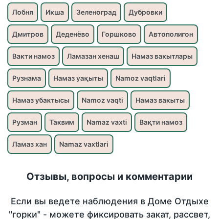
Лобня
Икша
Зеленоград
Дубровки
Дмитров
Деденёво
Горшково
Автополигон
Вакти намоз
Ламазан хенаш
Намаз вакытлары
Рузнама
Намаз уақыты
Namoz vaqtlari
Намаз убактысы
Namoz vaqti
Намаз вакыты
Рузман
Таквим
Namaz vaxti
Вақти намоз
Ламаз хан
Namaz vaxtlari
Отзывы, вопросы и комментарии
Если вы ведете наблюдения в Доме Отдыхе
"горки" - можете фиксировать закат, рассвет,