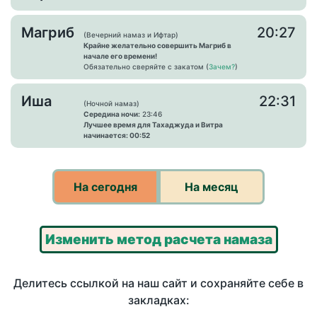
Магриб
20:27
(Вечерний намаз и Ифтар)
Крайне желательно совершить Магриб в
начале его времени!
Обязательно сверяйте с закатом (
Зачем?
)
Иша
22:31
(Ночной намаз)
Середина ночи:
23:46
Лучшее время для Тахаджуда и Витра
начинается: 00:52
На сегодня
На месяц
Изменить метод расчета намаза
Делитесь ссылкой на наш сайт и сохраняйте себе в
закладках: