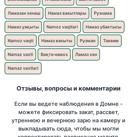
Ламазан хенаш
Намаз вакытлары
Рузнама
Намаз уақыты
Namoz vaqtlari
Намаз убактысы
Namoz vaqti
Намаз вакыты
Рузман
Таквим
Namaz vaxti
Вақти намоз
Ламаз хан
Namaz vaxtlari
Отзывы, вопросы и комментарии
Если вы ведете наблюдения в Домне -
можете фиксировать закат, рассвет,
утреннюю и вечернюю зарю на камеру и
выкладывать сюда, чтобы мы могли
корректировать расписание молитв.