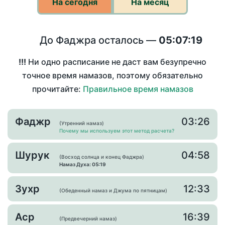
На сегодня
На месяц
До Фаджра осталось —
05:07:19
!!!
Ни одно расписание не даст вам безупречно
точное время намазов, поэтому обязательно
прочитайте:
Правильное время намазов
Фаджр
03:26
(Утренний намаз)
Почему мы используем этот метод расчета?
Шурук
04:58
(Восход солнца и конец Фаджра)
Намаз Духа: 05:19
Зухр
12:33
(Обеденный намаз и Джума по пятницам)
Аср
16:39
(Предвечерний намаз)