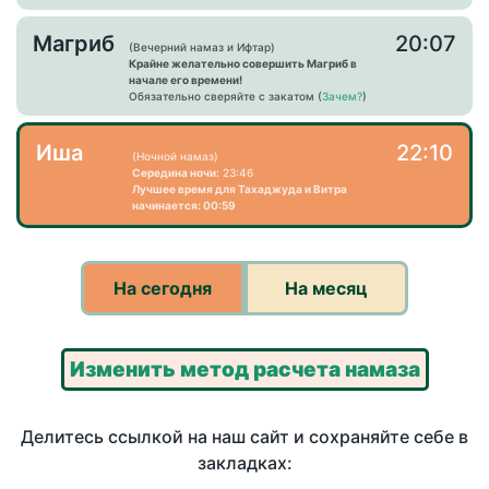
Магриб
20:07
(Вечерний намаз и Ифтар)
Крайне желательно совершить Магриб в
начале его времени!
Обязательно сверяйте с закатом (
Зачем?
)
Иша
22:10
(Ночной намаз)
Середина ночи:
23:46
Лучшее время для Тахаджуда и Витра
начинается: 00:59
На сегодня
На месяц
Изменить метод расчета намаза
Делитесь ссылкой на наш сайт и сохраняйте себе в
закладках: