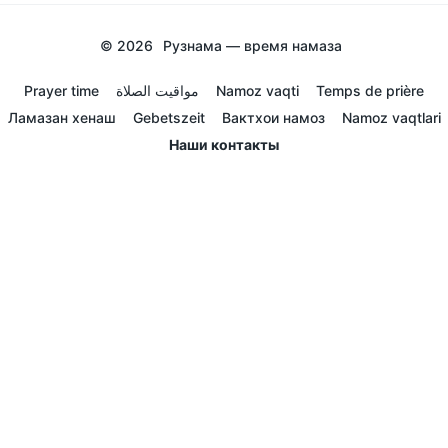
© 2026
Рузнама — время намаза
Prayer time
مواقيت الصلاة
Namoz vaqti
Temps de prière
Ламазан хенаш
Gebetszeit
Вактхои намоз
Namoz vaqtlari
Наши контакты