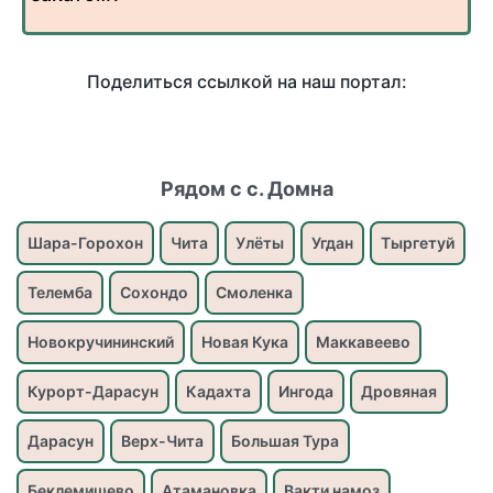
Поделиться ссылкой на наш портал:
Рядом с с. Домна
Шара-Горохон
Чита
Улёты
Угдан
Тыргетуй
Телемба
Сохондо
Смоленка
Новокручининский
Новая Кука
Маккавеево
Курорт-Дарасун
Кадахта
Ингода
Дровяная
Дарасун
Верх-Чита
Большая Тура
Беклемишево
Атамановка
Вакти намоз