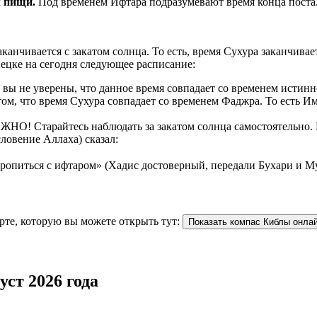
рием пищи.
Под временем Ифтара подразумевают время конца поста
аканчивается с закатом солнца. То есть, время Сухура заканчив
ецке на сегодня следующее расписание:
ы не уверены, что данное время совпадает со временем истинн
ом, что время Сухура совпадает со временем Фаджра. То есть И
НО! Старайтесь наблюдать за закатом солнца самостоятельно. Ка
ловение Аллаха) сказал:
торопиться с ифтаром» (Хадис достоверный, передали Бухари и М
рте, которую вы можете открыть тут:
Показать компас Киблы онла
уст 2026 года