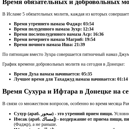
Время обязательных и добровольных мо
В Исламе 5 обязательных молитв, каждая из которых совершае
Время утреннего намаза Фаджр:
03:54
Время полуденного намаза Зухр:
12:34
Время послеполуденного намаза Аср:
16:36
Время вечернего намаза Магриб:
19:54
Время ночного намаза Иша:
21:39
По пятницам вместо Зухра совершается пятничный намаз Джум
График времени добровольных молитв на сегодня в Донецке:
Время Духа намаза начинается: 05:35
Лучшее время для Тахаджуд намаза начинается: 01:14
Время Сухура и Ифтара в Донецке на се
В связи со множеством вопросов, особенно во время месяца Ра
Сухур (араб. سحور) - это утренний прием пищи.
Условно
Имсак (араб. إمساك) - воздержание от прие
(Фаджр), а не раньше.