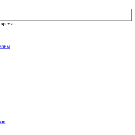
 время.
елны
зов