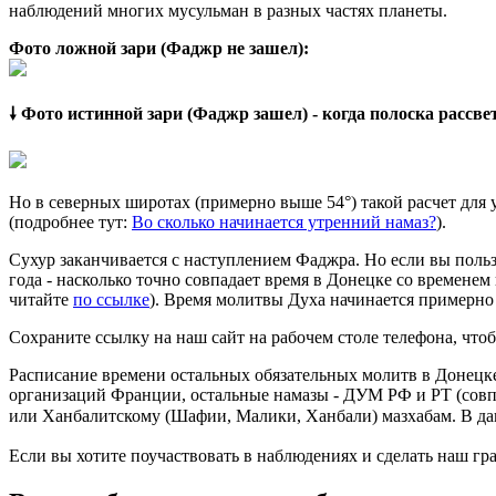
наблюдений многих мусульман в разных частях планеты.
Фото ложной зари (Фаджр не зашел):
🠗 Фото истинной зари (Фаджр зашел) - когда полоска рассв
Но в северных широтах (примерно выше 54°) такой расчет для
(подробнее тут:
Во сколько начинается утренний намаз?
).
Сухур заканчивается с наступлением Фаджра. Но если вы польз
года - насколько точно совпадает время в Донецке со временем
читайте
по ссылке
). Время молитвы Духа начинается примерно 
Сохраните ссылку на наш сайт на рабочем столе телефона, чтоб
Расписание времени остальных обязательных молитв в Донецке
организаций Франции, остальные намазы - ДУМ РФ и РТ (совп
или Ханбалитскому (Шафии, Малики, Ханбали) мазхабам. В да
Если вы хотите поучаствовать в наблюдениях и сделать наш гра