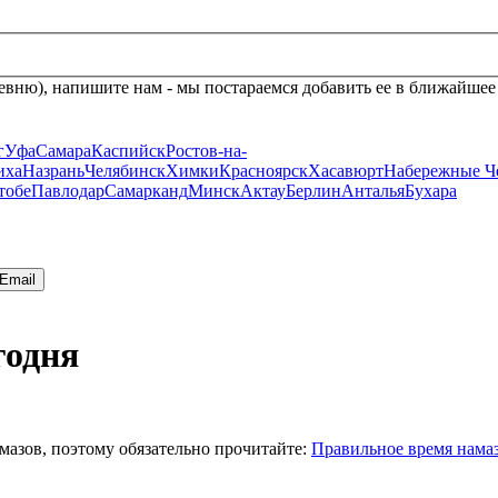
евню), напишите нам - мы постараемся добавить ее в ближайшее
г
Уфа
Самара
Каспийск
Ростов-на-
иха
Назрань
Челябинск
Химки
Красноярск
Хасавюрт
Набережные Ч
тобе
Павлодар
Самарканд
Минск
Актау
Берлин
Анталья
Бухара
Email
годня
мазов, поэтому обязательно прочитайте:
Правильное время нама