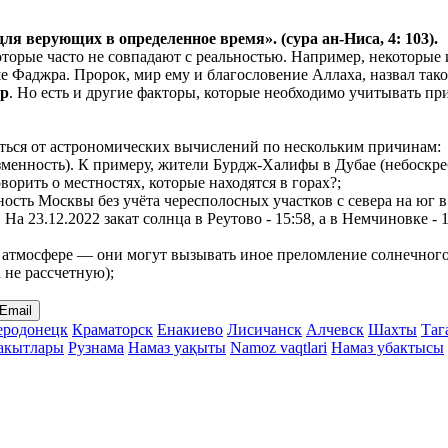
 для верующих в
определенное
время». (сура ан-Ниса, 4: 103).
 которые часто не совпадают с реальностью. Например, некотор
ьше Фаджра. Пророк, мир ему и благословение Аллаха, назвал так
ер
. Но есть и другие факторы, которые необходимо учитывать при
чаться от астрономических вычислений по нескольким причинам:
менность). К примеру, жители Бурдж-Халифы в Дубае (небоскреб
ворить о местностях, которые находятся в горах?;
нность Москвы без учёта чересполосных участков с севера на ю
. На 23.12.2022 закат солнца в Реутово - 15:58, а в Немчиновке 
атмосфере — они могут вызывать иное преломление солнечного с
а не рассчетную);
Email
еродонецк
Краматорск
Енакиево
Лисичанск
Алчевск
Шахты
Таг
акытлары
Рузнама
Намаз уақыты
Namoz vaqtlari
Намаз убактысы