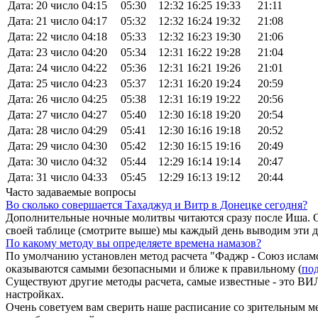
Дата: 20 число
04:15
05:30
12:32
16:25
19:33
21:11
Дата: 21 число
04:17
05:32
12:32
16:24
19:32
21:08
Дата: 22 число
04:18
05:33
12:32
16:23
19:30
21:06
Дата: 23 число
04:20
05:34
12:31
16:22
19:28
21:04
Дата: 24 число
04:22
05:36
12:31
16:21
19:26
21:01
Дата: 25 число
04:23
05:37
12:31
16:20
19:24
20:59
Дата: 26 число
04:25
05:38
12:31
16:19
19:22
20:56
Дата: 27 число
04:27
05:40
12:30
16:18
19:20
20:54
Дата: 28 число
04:29
05:41
12:30
16:16
19:18
20:52
Дата: 29 число
04:30
05:42
12:30
16:15
19:16
20:49
Дата: 30 число
04:32
05:44
12:29
16:14
19:14
20:47
Дата: 31 число
04:33
05:45
12:29
16:13
19:12
20:44
Часто задаваемые вопросы
Во сколько совершается Тахаджуд и Витр в Донецке сегодня?
Дополнительные ночные молитвы читаются сразу после Иша. О
своей таблице (смотрите выше) мы каждый день выводим эти 
По какому методу вы определяете времена намазов?
По умолчанию установлен метод расчета "Фаджр - Союз исламс
оказываются самыми безопасными и ближе к правильному (
под
Существуют другие методы расчета, самые известные - это
настройках.
Очень советуем вам сверить наше расписание со зрительным ме