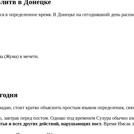
литв в Донецке
тся в определенное время. В Донецке на сегодняшний день расп
а (Жума) в мечети.
годня
мадан, стоит кратко объяснить простым языком определения, свя
, завтрак перед постом. Однако под временем Сухура обычно им
ма пищи, питья и всех других действий, нарушающих пост.
Время Имсак з