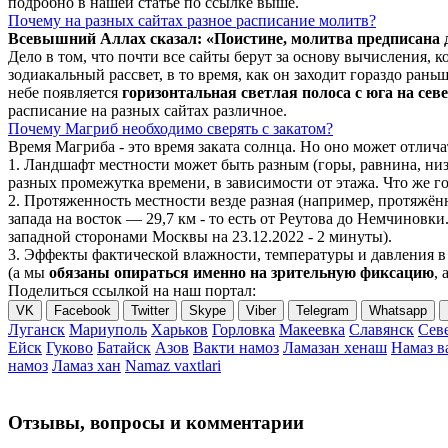
подробно в нашей статье по ссылке выше.
Почему на разных сайтах разное расписание молитв?
Всевышний Аллах сказал: «Поистине, молитва предписана
Дело в том, что почти все сайты берут за основу вычисления,
зодиакальный рассвет, в то время, как он заходит гораздо ран
небе появляется
горизонтальная светлая полоса с юга на сев
расписание на разных сайтах различное.
Почему Магриб необходимо сверять с закатом?
Время Магриба - это время заката солнца. Но оно может отли
1. Ландшафт местности может быть разным (горы, равнина, низ
разных промежутка времени, в зависимости от этажа. Что же го
2. Протяженность местности везде разная (например, протяжё
запада на восток — 29,7 км - то есть от Реутова до Немчиновки
западной сторонами Москвы на 23.12.2022 - 2 минуты).
3. Эффекты фактической влажности, температуры и давления в 
(а мы
обязаны опираться именно на зрительную фиксацию
, 
Поделиться ссылкой на наш портал:
VK
Facebook
Twitter
Skype
Viber
Telegram
Whatsapp
Луганск
Мариуполь
Харьков
Горловка
Макеевка
Славянск
Сев
Ейск
Гуково
Батайск
Азов
Вакти намоз
Ламазан хенаш
Намаз в
намоз
Ламаз хан
Namaz vaxtlari
Отзывы, вопросы и комментарии