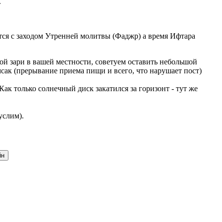
.
ается с заходом Утренней молитвы (Фаджр) а время Ифтара
ой зари в вашей местности, советуем оставить небольшой
мсак (прерывание приема пищи и всего, что нарушает пост)
к только солнечный диск закатился за горизонт - тут же
услим).
йн