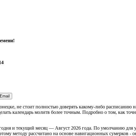
емени!
14
Email
Донецке, не стоит полностью доверять какому-либо расписанию 
лать календарь молитв более точным. Подробно о том, как точн
годня
и текущий месяц —
Август 2026 года
. По умолчанию для 
тому методу рассчитано на основе навигационных сумерков - оно