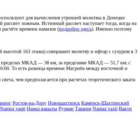
ые используют для вычисления утренней молитвы в Донецке
ой рассвет ложным. Истинный рассвет наступает тогда, когда на
 расчёте времени намазов (
подробно здесь
). Именно поэтому
 высотой 163 этажа) совершают молитву и ифтар с сухуром в 3
г в пределах МКАД — 38 км, за пределами МКАД — 51,7 км; с
- 16:00. То есть разница времени Магриба между восточной и
вета, чем предполагается при расчетах теоретического заката
анрог
Ростов-на-Дону
Новошахтинск
Каменск-Шахтинский
Namoz vaqti
Намаз вакыты
Рузман
Таквим
Namaz vaxti
Вақти