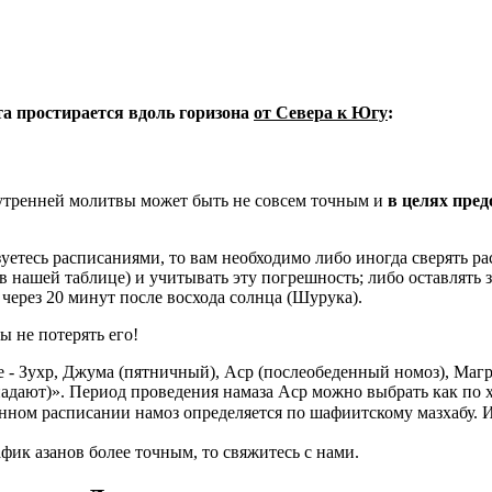
ета простирается вдоль горизона
от Севера к Югу
:
 утренней молитвы может быть не совсем точным и
в целях пре
уетесь расписаниями, то вам необходимо либо иногда сверять рас
 в нашей таблице) и учитывать эту погрешность; либо оставлять 
через 20 минут после восхода солнца (Шурука).
ы не потерять его!
 - Зухр, Джума (пятничный), Аср (послеобеденный номоз), Магр
адают)». Период проведения намаза Аср можно выбрать как по 
нном расписании намоз определяется по шафиитскому мазхабу. 
фик азанов более точным, то свяжитесь с нами.