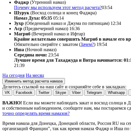
Фаджр
(Утренний намаз)
Почему мы используем этот метод расчета?
03:54
Шурук
(Восход солнца и конец Фаджра)
Намаз Духа: 05:35
05:14
Зухр
(Обеденный намаз и Джума по пятницам)
12:34
Аср
(Предвечерний намаз)
16:36
Магриб
(Вечерний намаз и Ифтар)
Крайне желательно совершить Магриб в начале его вр
Обязательно сверяйте с закатом (
Зачем?
)
19:54
Иша
(Ночной намаз)
Середина ночи:
23:54
Лучшее время для Тахаджуда и Витра начинается: 01:
21:39
На сегодня
На месяц
Изменить метод расчета намаза
Делитесь ссылкой на наш сайт и сохраняйте себе в закладках:
VK
Facebook
Twitter
Skype
Viber
Telegram
Whatsapp
ВАЖНО!
Если вы можете наблюдать закат и восход солнца в 
и собственным наблюдением, сообщите нам, мы постараемся сде
точно определять время намазов?
Время намаза для Донецка, Донецкой области, Россия
RU
на
се
организаций Франции", так как время намаза Фаджр и Иша по э