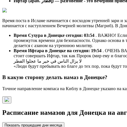
Ифтар (араб. إفطار) — разговение - это вечерний п
Время поста в Исламе начинается с восходом утренней зари и з
начинается с наступлением Вечерней молитвы (Магриб). В Дон
Время Сухура в Донецке сегодня:
03:54
. ВАЖНО! Если в
промежуток времени для безопасности. Однако основа в т
делается с азаном на утреннюю молитву.
Время Ифтара в Донецке на сегодня:
19:54
. ОЧЕНЬ ВАЖ
стоит совершать Ифтар, так как Пророк (мир ему и благос
لا يزال الناس في خير ما عجلوا الفطر
«Люди будут пребывать во благе до тех пор, пока будут 
В какую сторону делать намаз в Донецке?
Точное направление компаса на Киблу в Донецке указано на ка
Расписание намазов для Донецка на авг
Показать прошедшие дни месяца