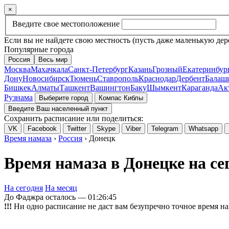
×
Введите свое местоположение
Если вы не найдете свою местность (пусть даже маленькую дер
Популярные города
Россия
Весь мир
Москва
Махачкала
Санкт-Петербург
Казань
Грозный
Екатеринбур
Дону
Новосибирск
Тюмень
Ставрополь
Краснодар
Дербент
Балаш
Бишкек
Алматы
Ташкент
Вашингтон
Баку
Шымкент
Караганда
Ак
Рузнама
Выберите город
Компас Киблы
Введите Ваш населенный пункт
Сохранить расписание или поделиться:
VK
Facebook
Twitter
Skype
Viber
Telegram
Whatsapp
Время намаза
›
Россия
› Донецк
Время намаза в Донецке на се
На сегодня
На месяц
До Фаджра осталось —
01:26:45
!!!
Ни одно расписание не даст вам безупречно точное время на