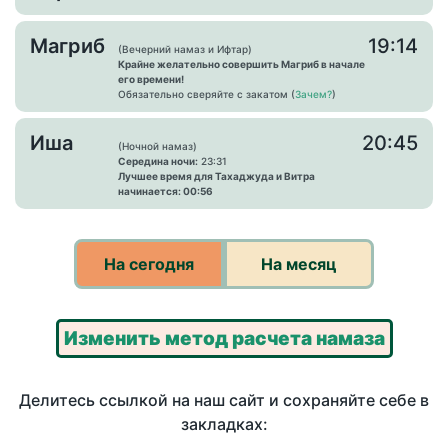
Магриб
19:14
(Вечерний намаз и Ифтар)
Крайне желательно совершить Магриб в начале
его времени!
Обязательно сверяйте с закатом (
Зачем?
)
Иша
20:45
(Ночной намаз)
Середина ночи:
23:31
Лучшее время для Тахаджуда и Витра
начинается: 00:56
На сегодня
На месяц
Изменить метод расчета намаза
Делитесь ссылкой на наш сайт и сохраняйте себе в
закладках: