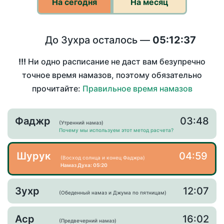
На сегодня
На месяц
До Зухра осталось —
05:12:37
!!!
Ни одно расписание не даст вам безупречно
точное время намазов, поэтому обязательно
прочитайте:
Правильное время намазов
Фаджр
03:48
(Утренний намаз)
Почему мы используем этот метод расчета?
Шурук
04:59
(Восход солнца и конец Фаджра)
Намаз Духа: 05:20
Зухр
12:07
(Обеденный намаз и Джума по пятницам)
Аср
16:02
(Предвечерний намаз)