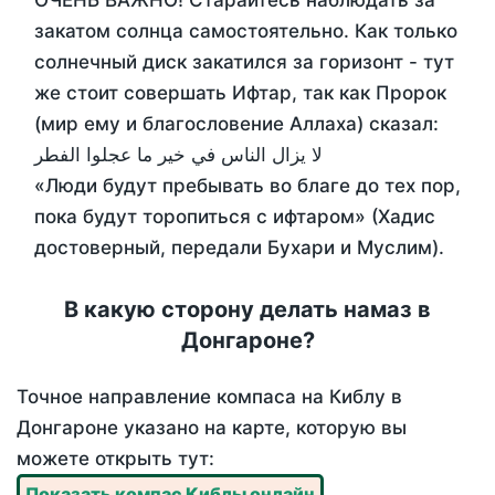
ОЧЕНЬ ВАЖНО! Старайтесь наблюдать за
закатом солнца самостоятельно. Как только
солнечный диск закатился за горизонт - тут
же стоит совершать Ифтар, так как Пророк
(мир ему и благословение Аллаха) сказал:
لا يزال الناس في خير ما عجلوا الفطر
«Люди будут пребывать во благе до тех пор,
пока будут торопиться с ифтаром» (Хадис
достоверный, передали Бухари и Муслим).
В какую сторону делать намаз в
Донгароне?
Точное направление компаса на Киблу в
Донгароне указано на карте, которую вы
можете открыть тут:
Показать компас Киблы онлайн