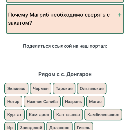
Почему Магриб необходимо сверять с
закатом?
Поделиться ссылкой на наш портал:
Рядом с с. Донгарон
Экажево
Чермен
Тарское
Ольгинское
Ногир
Нижняя Саниба
Назрань
Магас
Куртат
Комгарон
Кантышево
Камбилеевское
Ир
Заводской
Долаково
Гизель