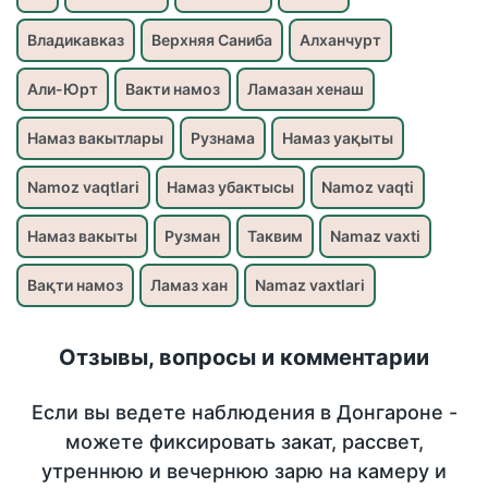
Владикавказ
Верхняя Саниба
Алханчурт
Али-Юрт
Вакти намоз
Ламазан хенаш
Намаз вакытлары
Рузнама
Намаз уақыты
Namoz vaqtlari
Намаз убактысы
Namoz vaqti
Намаз вакыты
Рузман
Таквим
Namaz vaxti
Вақти намоз
Ламаз хан
Namaz vaxtlari
Отзывы, вопросы и комментарии
Если вы ведете наблюдения в Донгароне -
можете фиксировать закат, рассвет,
утреннюю и вечернюю зарю на камеру и