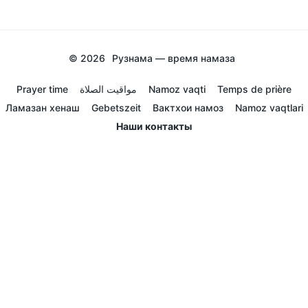
© 2026
Рузнама — время намаза
Prayer time
مواقيت الصلاة
Namoz vaqti
Temps de prière
Ламазан хенаш
Gebetszeit
Вактхои намоз
Namoz vaqtlari
Наши контакты