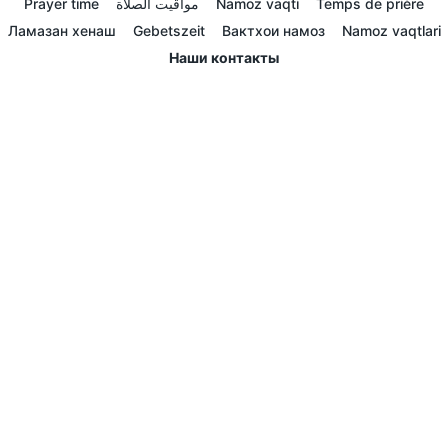
Prayer time
مواقيت الصلاة
Namoz vaqti
Temps de prière
Ламазан хенаш
Gebetszeit
Вактхои намоз
Namoz vaqtlari
Наши контакты