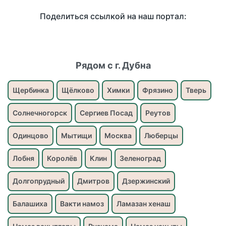
Поделиться ссылкой на наш портал:
Рядом с г. Дубна
Щербинка
Щёлково
Химки
Фрязино
Тверь
Солнечногорск
Сергиев Посад
Реутов
Одинцово
Мытищи
Москва
Люберцы
Лобня
Королёв
Клин
Зеленоград
Долгопрудный
Дмитров
Дзержинский
Балашиха
Вакти намоз
Ламазан хенаш