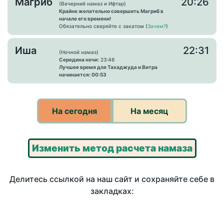
Магриб
20:26
(Вечерний намаз и Ифтар)
Крайне желательно совершить Магриб в
начале его времени!
Обязательно сверяйте с закатом (
Зачем?
)
Иша
22:31
(Ночной намаз)
Середина ночи:
23:46
Лучшее время для Тахаджуда и Витра
начинается: 00:53
На сегодня
На месяц
Изменить метод расчета намаза
Делитесь ссылкой на наш сайт и сохраняйте себе в
закладках: