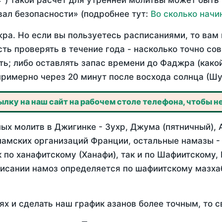
°) такой расчет для утренней молитвы может быть
ал безопасности» (подробнее тут:
Во сколько начи
ра. Но если вы пользуетесь расписаниями, то вам 
сть проверять в течение года - насколько точно с
ть; либо оставлять запас времени до Фаджра (како
примерно через 20 минут после восхода солнца (Шу
лку на наш сайт на рабочем столе телефона, чтобы не
ых молитв в Джигинке - Зухр, Джума (пятничный), 
ламских организаций Франции, остальные намазы -
 по ханафитскому (Ханафи), так и по Шафиитскому,
писании намоз определяется по шафиитскому мазх
ях и сделать наш график азанов более точным, то с