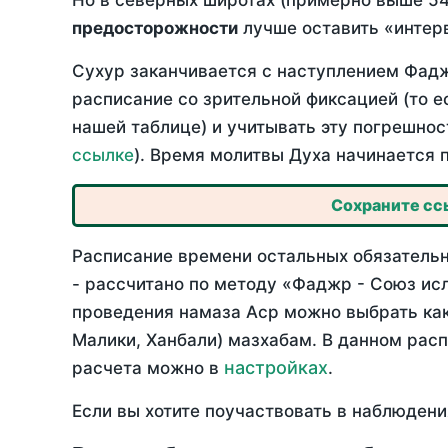
Но в северных широтах (примерно выше 54
предосторожности
лучше оставить «интерв
Сухур заканчивается с наступлением Фадж
расписание со зрительной фиксацией (то е
нашей таблице) и учитывать эту погрешнос
ссылке
). Время молитвы Духа начинается 
Сохраните ссы
Расписание времени остальных обязательн
- рассчитано по методу «Фаджр - Союз ис
проведения намаза Аср можно выбрать как
Малики, Ханбали) мазхабам. В данном рас
настройках
расчета можно в
.
Если вы хотите поучаствовать в наблюдени