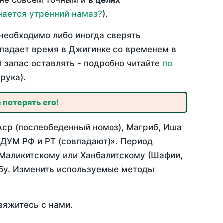
 не совсем точным и
в целях
нается утренний намаз?
).
необходимо либо иногда сверять
овпадает время в Джигинке со временем в
й запас оставлять - подробно читайте
по
рука).
 потерять его!
Аср (послеобеденный номоз), Магриб, Иша
 ДУМ РФ и РТ (совпадают)». Период
 Маликитскому или Ханбалитскому (Шафии,
абу. Изменить используемые методы
вяжитесь с нами.