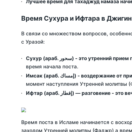
Лучшее время для Тахаджуд намаза начи
Время Сухура и Ифтара в Джигин
В связи со множеством вопросов, особенн
с Уразой:
Сухур (араб. سحور) - это утренний при
время начала поста.
Имсак (араб. إمساك) - возд
момент наступления Утренней молитвы (Ф
Ифтар (араб. إفطار) — разговение
Время поста в Исламе начинается с восход
заходом Утренней молитвы (Фаджр) а врем