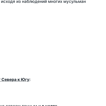
, исходя из наблюдений многих мусульман
т Севера к Югу
: