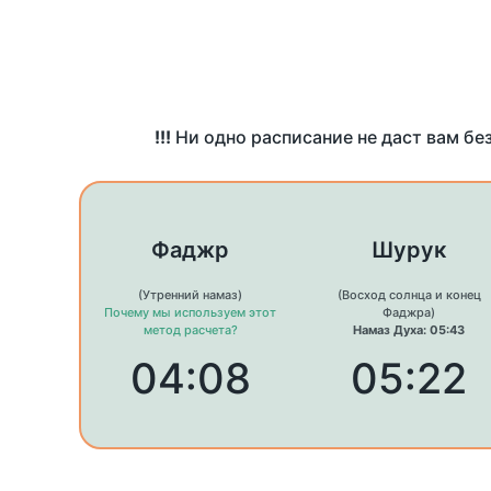
!!!
Ни одно расписание не даст вам бе
Фаджр
Шурук
(Утренний намаз)
(Восход солнца и конец
Почему мы используем этот
Фаджра)
метод расчета?
Намаз Духа: 05:43
04:08
05:22