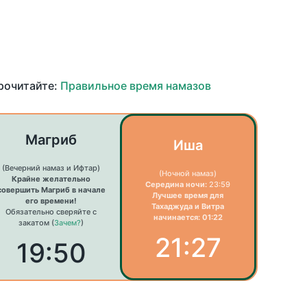
прочитайте:
Правильное время намазов
Магриб
Иша
(Вечерний намаз и Ифтар)
(Ночной намаз)
Крайне желательно
Середина ночи:
23:59
совершить Магриб в начале
Лучшее время для
его времени!
Тахаджуда и Витра
Обязательно сверяйте с
начинается: 01:22
закатом (
Зачем?
)
21:27
19:50