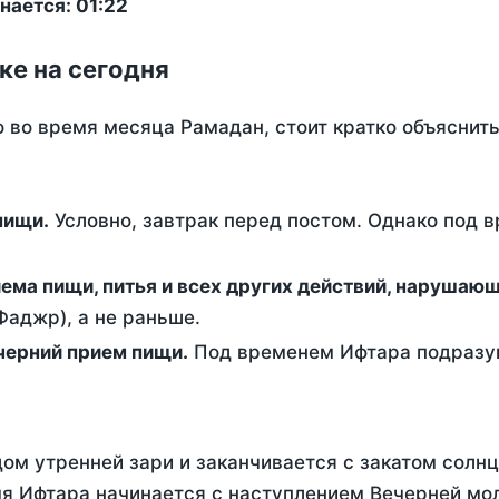
нается: 01:22
ке на сегодня
о во время месяца Рамадан, стоит кратко объясни
ем пищи.
Условно, завтрак перед постом. Однако под 
ержание от приема пищи, питья и всех других действий, наруша
аджр), а не раньше.
 - это вечерний прием пищи.
Под временем Ифтара подразум
ом утренней зари и заканчивается с закатом солнц
я Ифтара начинается с наступлением Вечерней мол