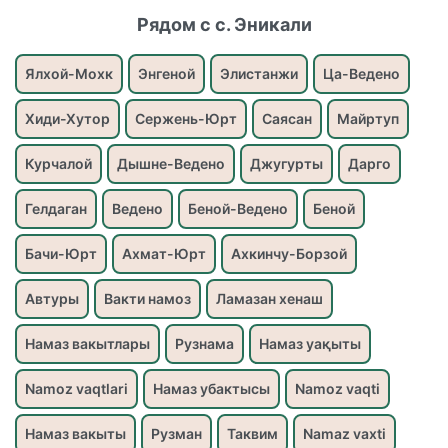
Рядом с с. Эникали
Ялхой-Мохк
Энгеной
Элистанжи
Ца-Ведено
Хиди-Хутор
Сержень-Юрт
Саясан
Майртуп
Курчалой
Дышне-Ведено
Джугурты
Дарго
Гелдаган
Ведено
Беной-Ведено
Беной
Бачи-Юрт
Ахмат-Юрт
Ахкинчу-Борзой
Автуры
Вакти намоз
Ламазан хенаш
Намаз вакытлары
Рузнама
Намаз уақыты
Namoz vaqtlari
Намаз убактысы
Namoz vaqti
Намаз вакыты
Рузман
Таквим
Namaz vaxti