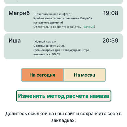
Магриб
19:08
(Вечерний намаз и Ифтар)
Крайне желательно совершить Магриб в
начале его времени!
Обязательно сверяйте с закатом (
Зачем?
)
Иша
20:39
(Ночной намаз)
Середина ночи:
23:25
Лучшее время для Тахаджуда и Витра
начинается: 00:51
На сегодня
На месяц
Изменить метод расчета намаза
Делитесь ссылкой на наш сайт и сохраняйте себе в
закладках: