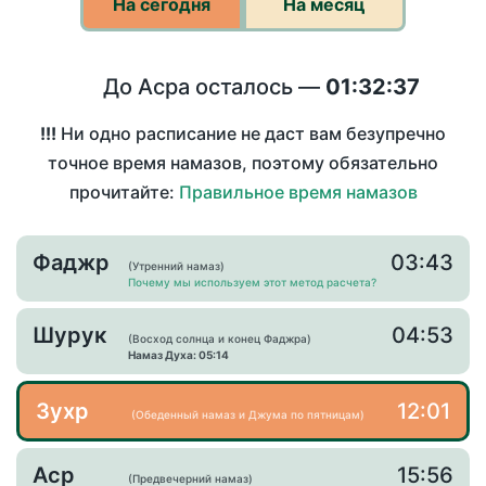
На сегодня
На месяц
До Асра осталось —
01:32:37
!!!
Ни одно расписание не даст вам безупречно
точное время намазов, поэтому обязательно
прочитайте:
Правильное время намазов
Фаджр
03:43
(Утренний намаз)
Почему мы используем этот метод расчета?
Шурук
04:53
(Восход солнца и конец Фаджра)
Намаз Духа: 05:14
Зухр
12:01
(Обеденный намаз и Джума по пятницам)
Аср
15:56
(Предвечерний намаз)