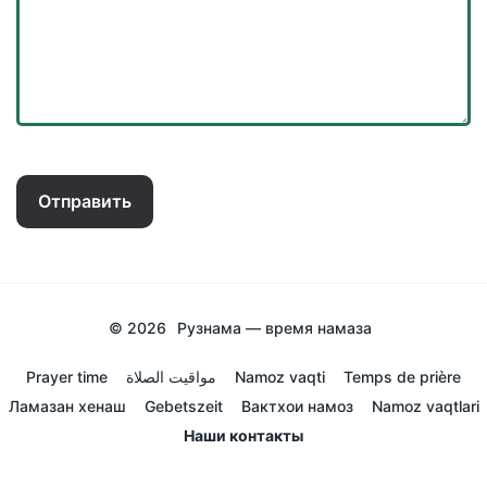
Отправить
© 2026
Рузнама — время намаза
Prayer time
مواقيت الصلاة
Namoz vaqti
Temps de prière
Ламазан хенаш
Gebetszeit
Вактхои намоз
Namoz vaqtlari
Наши контакты