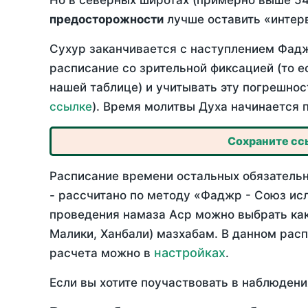
Но в северных широтах (примерно выше 54
предосторожности
лучше оставить «интерв
Сухур заканчивается с наступлением Фадж
расписание со зрительной фиксацией (то е
нашей таблице) и учитывать эту погрешнос
ссылке
). Время молитвы Духа начинается 
Сохраните ссы
Расписание времени остальных обязательн
- рассчитано по методу «Фаджр - Союз ис
проведения намаза Аср можно выбрать как
Малики, Ханбали) мазхабам. В данном рас
настройках
расчета можно в
.
Если вы хотите поучаствовать в наблюдени