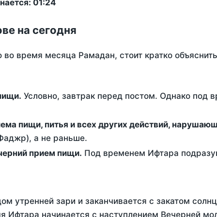
нается: 01:24
ове на сегодня
о во время месяца Рамадан, стоит кратко объясни
ем пищи.
Условно, завтрак перед постом. Однако под 
ержание от приема пищи, питья и всех других действий, наруша
аджр), а не раньше.
 - это вечерний прием пищи.
Под временем Ифтара подразум
ом утренней зари и заканчивается с закатом солнц
я Ифтара начинается с наступлением Вечерней мол