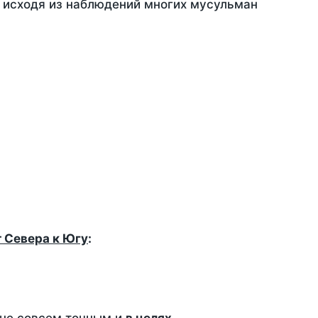
, исходя из наблюдений многих мусульман
т Севера к Югу
: