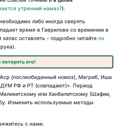
 не совсем точным и
в целях
нается утренний намаз?
).
необходимо либо иногда сверять
впадает время в Гаврилове со временем в
й запас оставлять - подробно читайте
по
рука).
 потерять его!
 Аср (послеобеденный номоз), Магриб, Иша
 ДУМ РФ и РТ (совпадают)». Период
 Маликитскому или Ханбалитскому (Шафии,
абу. Изменить используемые методы
вяжитесь с нами.