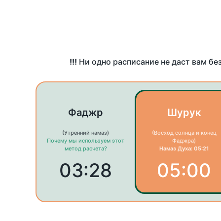
!!!
Ни одно расписание не даст вам бе
Фаджр
Шурук
(Утренний намаз)
(Восход солнца и конец
Почему мы используем этот
Фаджра)
метод расчета?
Намаз Духа: 05:21
03:28
05:00