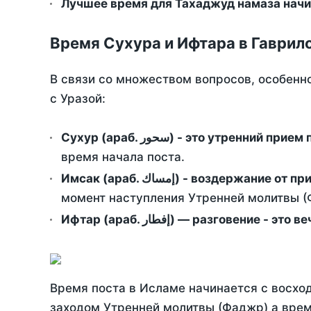
Лучшее время для Тахаджуд намаза начи
Время Сухура и Ифтара в Гаврил
В связи со множеством вопросов, особенн
с Уразой:
Сухур (араб. سحور) - это утренний при
время начала поста.
Имсак (араб. إمساك) - возд
момент наступления Утренней молитвы (Ф
Ифтар (араб. إفطار) — разговение
Время поста в Исламе начинается с восход
заходом Утренней молитвы (Фаджр) а врем