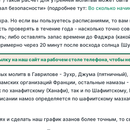
°) такой расчет для утренней молитвы может быть
ал безопасности» (подробнее тут:
Во сколько начи
ра. Но если вы пользуетесь расписаниями, то вам 
сть проверять в течение года - насколько точно со
ть; либо оставлять запас времени до Фаджра (како
примерно через 20 минут после восхода солнца (Шу
лку на наш сайт на рабочем столе телефона, чтобы не
ых молитв в Гаврилове - Зухр, Джума (пятничный),
ламских организаций Франции, остальные намазы -
 по ханафитскому (Ханафи), так и по Шафиитскому,
писании намоз определяется по шафиитскому мазх
ях и сделать наш график азанов более точным, то с