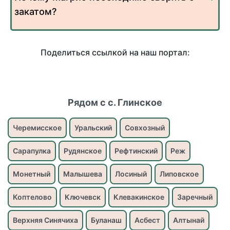
закатом?
Поделиться ссылкой на наш портал:
Рядом с с. Глинское
Черемисское
Уральский
Совхозный
Сарапулка
Рудянское
Рефтинский
Реж
Монетный
Малышева
Лосиный
Липовское
Коптелово
Ключевск
Клевакинское
Заречный
Верхняя Синячиха
Буланаш
Асбест
Алтынай