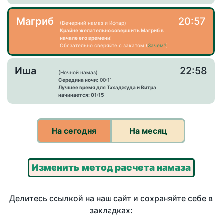
Магриб
20:57
(Вечерний намаз и Ифтар)
Крайне желательно совершить Магриб в
начале его времени!
Обязательно сверяйте с закатом (
Зачем?
)
Иша
22:58
(Ночной намаз)
Середина ночи:
00:11
Лучшее время для Тахаджуда и Витра
начинается: 01:15
На сегодня
На месяц
Изменить метод расчета намаза
Делитесь ссылкой на наш сайт и сохраняйте себе в
закладках: