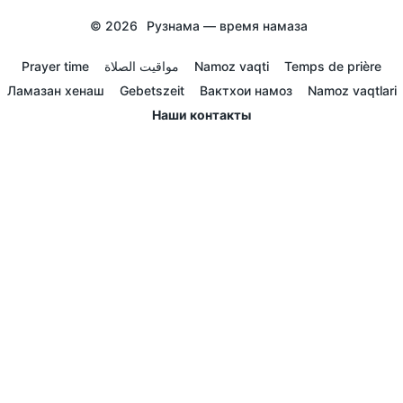
© 2026
Рузнама — время намаза
Prayer time
مواقيت الصلاة
Namoz vaqti
Temps de prière
Ламазан хенаш
Gebetszeit
Вактхои намоз
Namoz vaqtlari
Наши контакты