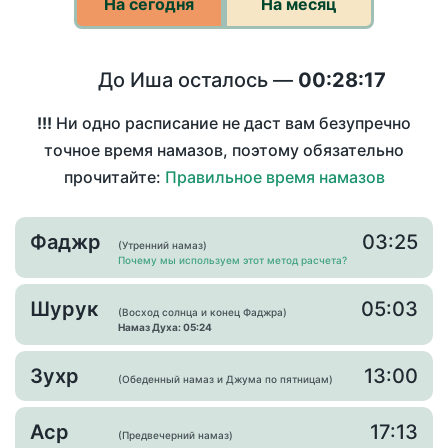
На сегодня
На месяц
До Иша осталось —
00:28:17
!!!
Ни одно расписание не даст вам безупречно
точное время намазов, поэтому обязательно
прочитайте:
Правильное время намазов
Фаджр
03:25
(Утренний намаз)
Почему мы используем этот метод расчета?
Шурук
05:03
(Восход солнца и конец Фаджра)
Намаз Духа: 05:24
Зухр
13:00
(Обеденный намаз и Джума по пятницам)
Аср
17:13
(Предвечерний намаз)