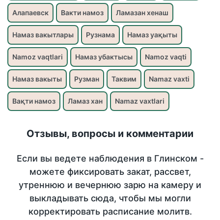
Алапаевск
Вакти намоз
Ламазан хенаш
Намаз вакытлары
Рузнама
Намаз уақыты
Namoz vaqtlari
Намаз убактысы
Namoz vaqti
Намаз вакыты
Рузман
Таквим
Namaz vaxti
Вақти намоз
Ламаз хан
Namaz vaxtlari
Отзывы, вопросы и комментарии
Если вы ведете наблюдения в Глинском -
можете фиксировать закат, рассвет,
утреннюю и вечернюю зарю на камеру и
выкладывать сюда, чтобы мы могли
корректировать расписание молитв.