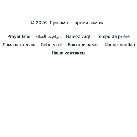
© 2026
Рузнама — время намаза
Prayer time
مواقيت الصلاة
Namoz vaqti
Temps de prière
Ламазан хенаш
Gebetszeit
Вактхои намоз
Namoz vaqtlari
Наши контакты