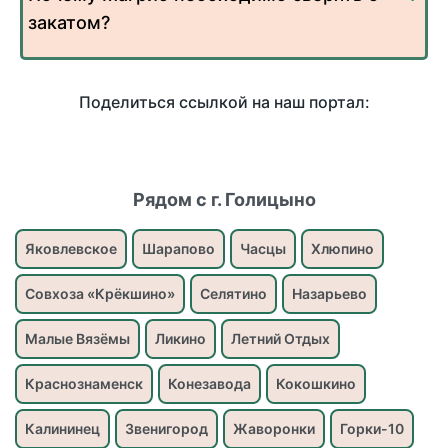
закатом?
Поделиться ссылкой на наш портал:
Рядом с г. Голицыно
Яковлевское
Шарапово
Часцы
Хлюпино
Совхоза «Крёкшино»
Селятино
Назарьево
Малые Вязёмы
Ликино
Летний Отдых
Краснознаменск
Конезавода
Кокошкино
Калининец
Звенигород
Жаворонки
Горки-10