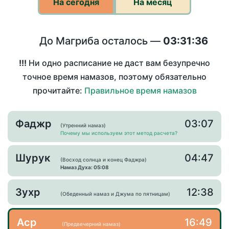
На сегодня
На месяц
До Магриба осталось —
03:31:36
!!!
Ни одно расписание не даст вам безупречно
точное время намазов, поэтому обязательно
прочитайте:
Правильное время намазов
Фаджр
03:07
(Утренний намаз)
Почему мы используем этот метод расчета?
Шурук
04:47
(Восход солнца и конец Фаджра)
Намаз Духа: 05:08
Зухр
12:38
(Обеденный намаз и Джума по пятницам)
Аср
16:49
(Предвечерний намаз)