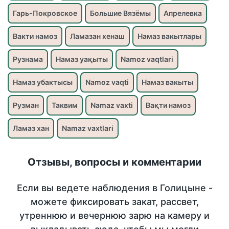
Гарь-Покровское
Большие Вязёмы
Апрелевка
Вакти намоз
Ламазан хенаш
Намаз вакытлары
Рузнама
Намаз уақыты
Namoz vaqtlari
Намаз убактысы
Namoz vaqti
Намаз вакыты
Рузман
Таквим
Namaz vaxti
Вақти намоз
Ламаз хан
Namaz vaxtlari
Отзывы, вопросы и комментарии
Если вы ведете наблюдения в Голицыне -
можете фиксировать закат, рассвет,
утреннюю и вечернюю зарю на камеру и