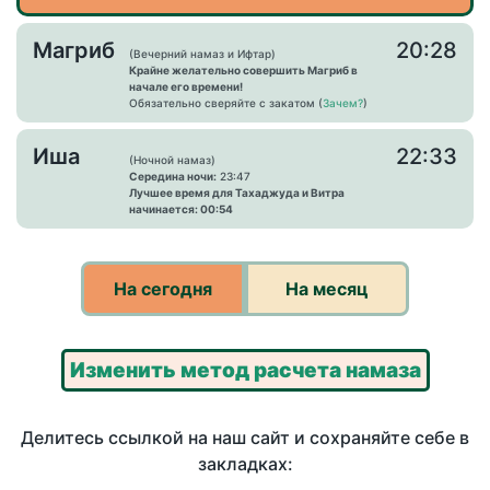
Магриб
20:28
(Вечерний намаз и Ифтар)
Крайне желательно совершить Магриб в
начале его времени!
Обязательно сверяйте с закатом (
Зачем?
)
Иша
22:33
(Ночной намаз)
Середина ночи:
23:47
Лучшее время для Тахаджуда и Витра
начинается: 00:54
На сегодня
На месяц
Изменить метод расчета намаза
Делитесь ссылкой на наш сайт и сохраняйте себе в
закладках: