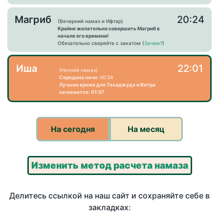
Магриб
20:24
(Вечерний намаз и Ифтар)
Крайне желательно совершить Магриб в
начале его времени!
Обязательно сверяйте с закатом (
Зачем?
)
Иша
22:01
(Ночной намаз)
Середина ночи:
00:34
Лучшее время для Тахаджуда и Витра
начинается: 01:57
На сегодня
На месяц
Изменить метод расчета намаза
Делитесь ссылкой на наш сайт и сохраняйте себе в
закладках: