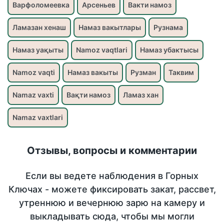
Варфоломеевка
Арсеньев
Вакти намоз
Ламазан хенаш
Намаз вакытлары
Рузнама
Намаз уақыты
Namoz vaqtlari
Намаз убактысы
Namoz vaqti
Намаз вакыты
Рузман
Таквим
Namaz vaxti
Вақти намоз
Ламаз хан
Namaz vaxtlari
Отзывы, вопросы и комментарии
Если вы ведете наблюдения в Горных
Ключах - можете фиксировать закат, рассвет,
утреннюю и вечернюю зарю на камеру и
выкладывать сюда, чтобы мы могли