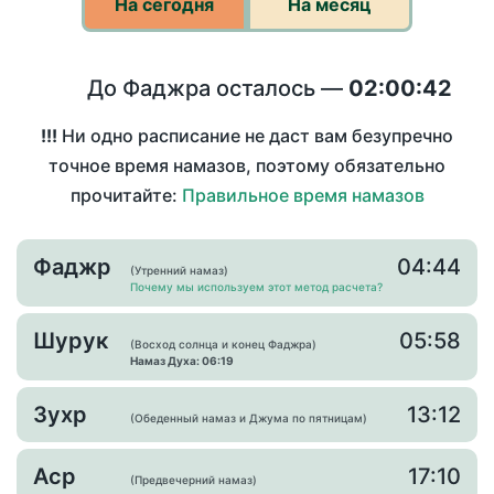
На сегодня
На месяц
До Фаджра осталось —
02:00:42
!!!
Ни одно расписание не даст вам безупречно
точное время намазов, поэтому обязательно
прочитайте:
Правильное время намазов
Фаджр
04:44
(Утренний намаз)
Почему мы используем этот метод расчета?
Шурук
05:58
(Восход солнца и конец Фаджра)
Намаз Духа: 06:19
Зухр
13:12
(Обеденный намаз и Джума по пятницам)
Аср
17:10
(Предвечерний намаз)