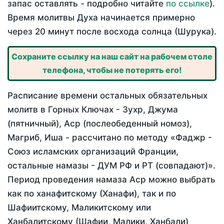
запас оставлять - подробно читайте
по ссылке
).
Время молитвы Духа начинается примерно
через 20 минут после восхода солнца (Шурука).
Сохраните ссылку на наш сайт на рабочем столе
телефона, чтобы не потерять его!
Расписание времени остальных обязательных
молитв в Горных Ключах - Зухр, Джума
(пятничный), Аср (послеобеденный номоз),
Магриб, Иша - рассчитано по методу «Фаджр -
Союз исламских организаций Франции,
остальные намазы - ДУМ РФ и РТ (совпадают)».
Период проведения намаза Аср можно выбрать
как по ханафитскому (Ханафи), так и по
Шафиитскому, Маликитскому или
Ханбалитскому (Шафии, Малики, Ханбали)