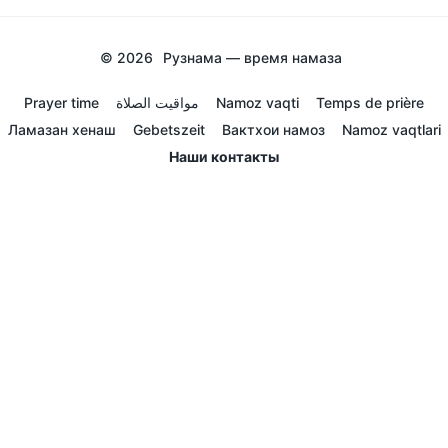
© 2026
Рузнама — время намаза
Prayer time
مواقيت الصلاة
Namoz vaqti
Temps de prière
Ламазан хенаш
Gebetszeit
Вактхои намоз
Namoz vaqtlari
Наши контакты