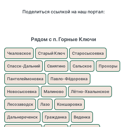
Поделиться ссылкой на наш портал:
Рядом с п. Горные Ключи
Чкаловское
Старый Ключ
Старосысоевка
Спасск-Дальний
Свиягино
Сальское
Прохоры
Пантелеймоновка
Павло-Фёдоровка
Новосысоевка
Малиново
Лётно-Хвалынское
Лесозаводск
Лазо
Кокшаровка
Дальнереченск
Гражданка
Веденка